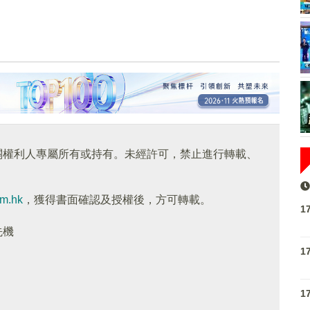
關權利人專屬所有或持有。未經許可，禁止進行轉載、
om.hk
，獲得書面確認及授權後，方可轉載。
1
先機
1
1