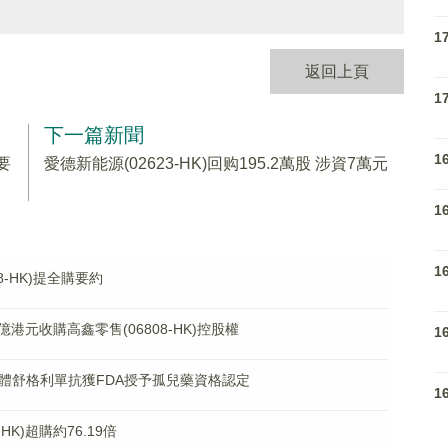
1
返回上頁
1
下一篇新聞
1
要
愛德新能源(02623-HK)回购195.2萬股 涉資7萬元
1
1
88-HK)提全購要約
0億港元收購高鑫零售(06808-HK)控股權
1
L1 抗體舒格利單抗獲FDA授予孤兒藥資格認定
1
HK)超購約76.19倍