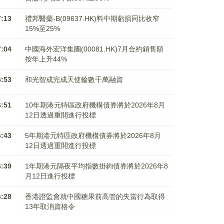
7:13
禮邦醫藥-B(09637.HK)料中期虧損同比收窄
15%至25%
7:04
中國海外宏洋集團(00081.HK)7月合約銷售額
按年上升44%
6:53
和光智成完成天使輪數千萬融資
6:51
10年期港元特區政府機構債券將於2026年8月
12日透過重開進行投標
6:43
5年期港元特區政府機構債券將於2026年8月
12日透過重開進行投標
6:39
1年期港元隔夜平均指數掛鉤債券將於2026年8
月12日進行投標
6:28
香港證監會就中國糖果前高管的失當行為取得
13年取消資格令