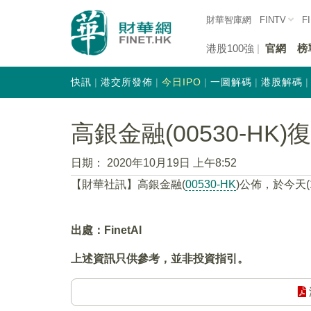
財華智庫網
FINTV
F
港股100強
官網
榜
快訊
港交所發佈
今日IPO
一圖解碼
港股解碼
高銀金融(00530-HK)
日期：
2020年10月19日 上午8:52
【財華社訊】高銀金融(
00530-HK
)公佈，於今天(
出處：FinetAI
上述資訊只供參考，並非投資指引。