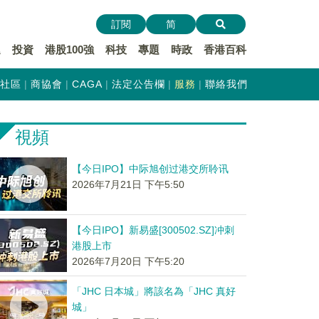
訂閱
简
遞
投資
港股100強
科技
專題
時政
香港百科
社區
商協會
CAGA
法定公告欄
服務
聯絡我們
視頻
【今日IPO】中际旭创过港交所聆讯
2026年7月21日 下午5:50
【今日IPO】新易盛[300502.SZ]冲刺
港股上市
2026年7月20日 下午5:20
「JHC 日本城」將該名為「JHC 真好
城」