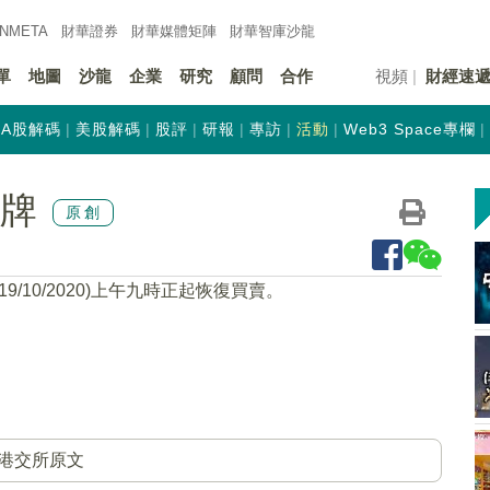
INMETA
財華證券
財華
媒體矩陣
財華
智庫沙龍
單
地圖
沙龍
企業
研究
顧問
合作
視頻
財經速
A股解碼
美股解碼
股評
研報
專訪
活動
Web3 Space專欄
復牌
原創
19/10/2020)上午九時正起恢復買賣。
港交所原文