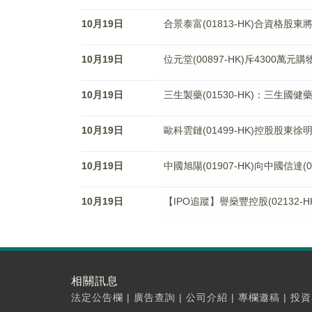
10月19日
合景泰富(01813-HK)合資格股東
10月19日
位元堂(00897-HK)斥4300萬元購
10月19日
三生製藥(01530-HK)：三生國健藥
10月19日
歐科雲鏈(01499-HK)控股股
10月19日
中國旭陽(01907-HK)向中國信達(
10月19日
【IPO追蹤】譽燊豐控股(02132-H
相關訊息
法定公告欄
|
廣告查詢
|
公司介紹
|
專欄邀稿
|
投資