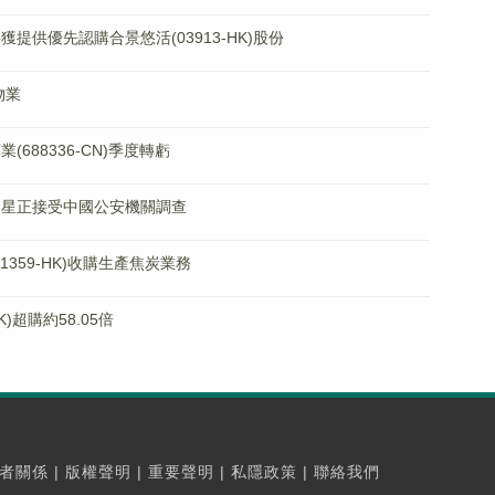
將獲提供優先認購合景悠活(03913-HK)股份
物業
業(688336-CN)季度轉虧
東徐明星正接受中國公安機關調查
01359-HK)收購生產焦炭業務
K)超購約58.05倍
者關係
|
版權聲明
|
重要聲明
|
私隱政策
|
聯絡我們