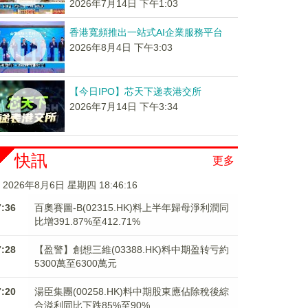
2026年7月14日 下午1:03
香港寬頻推出一站式AI企業服務平台
2026年8月4日 下午3:03
【今日IPO】芯天下递表港交所
2026年7月14日 下午3:34
快訊
更多
2026年8月6日 星期四 18:46:17
7:36
百奧賽圖-B(02315.HK)料上半年歸母淨利潤同
比增391.87%至412.71%
7:28
【盈警】創想三維(03388.HK)料中期盈转亏約
5300萬至6300萬元
7:20
湯臣集團(00258.HK)料中期股東應佔除稅後綜
合溢利同比下跌85%至90%