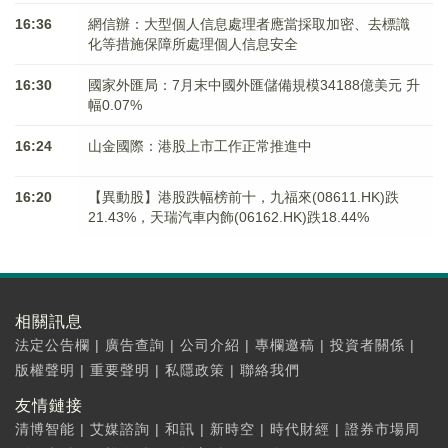
16:36
網信辦：大型個人信息處理者應當採取加密、去標識
化等措施保障所處理個人信息安全
16:30
國家外匯局：7月末中國外匯儲備規模34188億美元 升
幅0.07%
16:24
山金國際：港股上市工作正常推進中
16:20
【異動股】港股跌幅榜前十，九福來(08611.HK)跌
21.43%，天瑞汽車内飾(06162.HK)跌18.44%
相關訊息
法定公告欄
|
廣告查詢
|
公司介紹
|
專欄邀稿
|
投資者關係
|
版權聲明
|
重要聲明
|
私隱政策
|
聯絡我們
友情鏈接
清博智能
|
艾媒諮詢
|
和訊
|
新時空
|
時代財經
|
證券市場周