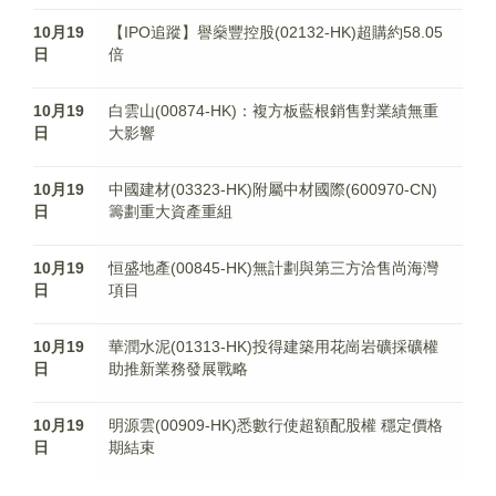
10月19
【IPO追蹤】譽燊豐控股(02132-HK)超購約58.05
日
倍
10月19
白雲山(00874-HK)：複方板藍根銷售對業績無重
日
大影響
10月19
中國建材(03323-HK)附屬中材國際(600970-CN)
日
籌劃重大資產重組
10月19
恒盛地產(00845-HK)無計劃與第三方洽售尚海灣
日
項目
10月19
華潤水泥(01313-HK)投得建築用花崗岩礦採礦權
日
助推新業務發展戰略
10月19
明源雲(00909-HK)悉數行使超額配股權 穩定價格
日
期結束