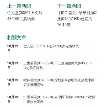
上一篇新聞
下一篇新聞
位元堂(00897-HK)斥
【IPO追蹤】納泉能源科
4300萬元購物業
技(01597-HK)超購約
76.19倍
相關文章
10月19
位元堂(00897-HK)斥4300萬元購物業
日
10月19
三生製藥(01530-HK)：三生國健藥業(688336-
日
CN)季度轉虧
10月19
歐科雲鏈(01499-HK)控股股東徐明星正接受中國
日
公安機關調查
10月19
中國旭陽(01907-HK)向中國信達(01359-HK)收購
日
生產焦炭業務