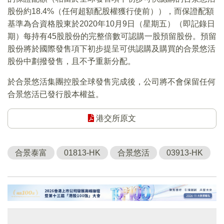
股份約18.4%（任何超額配股權獲行使前）），而保證配額
基準為合資格股東於2020年10月9日（星期五）（即記錄日
期）每持有45股股份的完整倍數可認購一股預留股份。預留
股份將於國際發售項下初步提呈可供認購及購買的合景悠活
股份中劃撥發售，且不予重新分配。
於合景悠活集團控股全球發售完成後，公司將不會保留任何
合景悠活已發行股本權益。
港交所原文
合景泰富
01813-HK
合景悠活
03913-HK