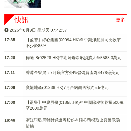
快訊
更多
2026年8月9日 星期天 07:42:37
17:35
【盈警】綠心集團(00094.HK)料中期淨虧損同比收窄
不少於85%
17:26
德適-B(02526.HK)中期歸母淨虧損擴大至5588.3萬元
17:11
香港金管局：7月底官方外匯儲備資產為4478億美元
17:08
寶龍地產(01238.HK)7月合約銷售額約5.5億元
17:00
【盈警】中慶股份(01855.HK)料中期除稅後虧損500萬
至2000萬元
16:46
浙江證監局對財通證券股份有限公司採取出具警示函
措施