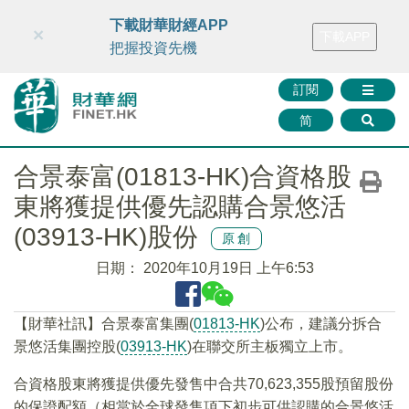
財華智庫網
FINTV
FINMETA
財華證券
媒體矩陣
下載財華財經APP
×
下載APP
智庫沙龍
聯絡我們
把握投資先機
訂閱
简
合景泰富(01813-HK)合資格股
東將獲提供優先認購合景悠活
(03913-HK)股份
原創
日期：
2020年10月19日 上午6:53
【財華社訊】合景泰富集團(
01813-HK
)公布，建議分拆合
景悠活集團控股(
03913-HK
)在聯交所主板獨立上市。
合資格股東將獲提供優先發售中合共70,623,355股預留股份
的保證配額（相當於全球發售項下初步可供認購的合景悠活