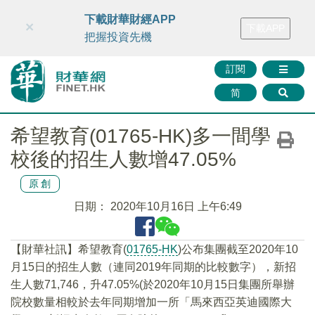
財華智庫網
FINTV
FINMETA
財華證券
媒體矩陣
下載財華財經APP
×
下載APP
智庫沙龍
聯絡我們
把握投資先機
訂閱
简
希望教育(01765-HK)多一間學
校後的招生人數增47.05%
原創
日期：
2020年10月16日 上午6:49
【財華社訊】希望教育(
01765-HK
)公布集團截至2020年10
月15日的招生人數（連同2019年同期的比較數字），新招
生人數71,746，升47.05%(於2020年10月15日集團所舉辦
院校數量相較於去年同期增加一所「馬來西亞英迪國際大