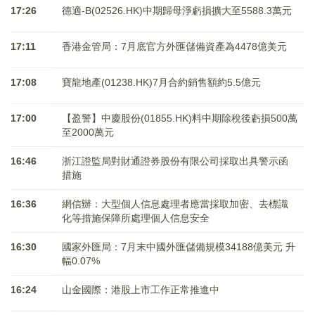
17:26
德適-B(02526.HK)中期歸母淨虧損擴大至5588.3萬元
17:11
香港金管局：7月底官方外匯儲備資產為4478億美元
17:08
寶龍地產(01238.HK)7月合約銷售額約5.5億元
17:00
【盈警】中慶股份(01855.HK)料中期除稅後虧損500萬
至2000萬元
16:46
浙江證監局對財通證券股份有限公司採取出具警示函
措施
16:36
網信辦：大型個人信息處理者應當採取加密、去標識
化等措施保障所處理個人信息安全
16:30
國家外匯局：7月末中國外匯儲備規模34188億美元 升
幅0.07%
16:24
山金國際：港股上市工作正常推進中