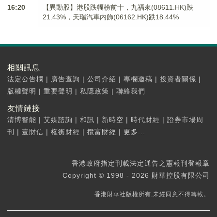
16:20
【異動股】港股跌幅榜前十，九福來(08611.HK)跌
21.43%，天瑞汽車内飾(06162.HK)跌18.44%
相關訊息
法定公告欄
|
廣告查詢
|
公司介紹
|
專欄邀稿
|
投資者關係
|
版權聲明
|
重要聲明
|
私隱政策
|
聯絡我們
友情鏈接
清博智能
|
艾媒諮詢
|
和訊
|
新時空
|
時代財經
|
證券市場周
刊
|
壹財信
|
權衡財經
|
攬富財經
|
更多...
香港政府指定刊載法定通告之憲報刊登報章
Copyright © 1998 - 2026 財華控股有限公司
香港財華社版權所有,未經同意不得轉載。