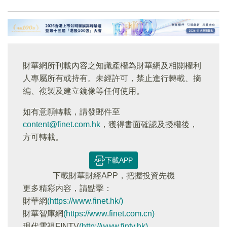
財華網所刊載內容之知識產權為財華網及相關權利
人專屬所有或持有。未經許可，禁止進行轉載、摘
編、複製及建立鏡像等任何使用。
如有意願轉載，請發郵件至
content@finet.com.hk
，獲得書面確認及授權後，
方可轉載。
下載APP
下載財華財經APP，把握投資先機
更多精彩内容，請點擊：
財華網
(https://www.finet.hk/)
財華智庫網
(https://www.finet.com.cn)
現代電視FINTV
(http://www.fintv.hk)