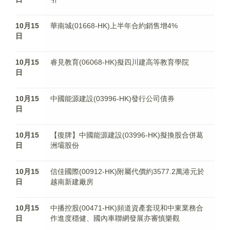
10月15
華南城(01668-HK)上半年合約銷售增4%
日
10月15
睿見教育(06068-HK)擬四川建高等教育學院
日
10月15
中國能源建設(03996-HK)發行公司債券
日
10月15
【復牌】中國能源建設(03996-HK)擬換股合併葛
日
洲壩股份
10月15
信佳國際(00912-HK)附屬代價約3577.2萬港元於
日
越南新建廠房
10月15
中播控股(00471-HK)頻道資產套現和中東業務合
日
作進度穩健、國內車聯網發展亦審慎樂觀