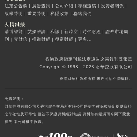
法定公告欄
|
廣告查詢
|
公司介紹
|
專欄邀稿
|
投資者關係
|
版權聲明
|
重要聲明
|
私隱政策
|
聯絡我們
友情鏈接
清博智能
|
艾媒諮詢
|
和訊
|
新時空
|
時代財經
|
證券市場周
刊
|
壹財信
|
權衡財經
|
攬富財經
|
更多...
香港政府指定刊載法定通告之憲報刊登報章
Copyright © 1998 - 2026 財華控股有限公司
香港財華社版權所有,未經同意不得轉載。
免責聲明：
財華控股有限公司及香港聯合交易所有限公司將盡力確保彼等所提供資料
之準確性及可靠性,但並不保證資料絕對無誤,資料如有錯漏而令閣下蒙受
損失,本公司概不負責。