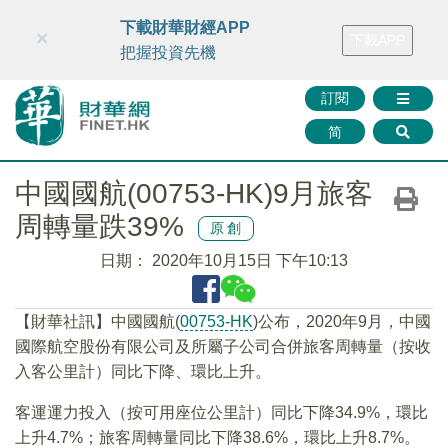
財華智庫網
FINTV
FINMETA
財華證券
媒體矩陣
下載財華財經APP
×
下載APP
智庫沙龍
聯絡我們
把握投資先機
訂閱
简
中國國航(00753-HK)9月旅客
周轉量跌39%
原創
日期：
2020年10月15日 下午10:13
【財華社訊】中國國航(
00753-HK
)公布，2020年9月，中國
國際航空股份有限公司及所屬子公司合併旅客周轉量（按收
入客公里計）同比下降、環比上升。
客運運力投入（按可用座位公里計）同比下降34.9%，環比
上升4.7%；旅客周轉量同比下降38.6%，環比上升8.7%。