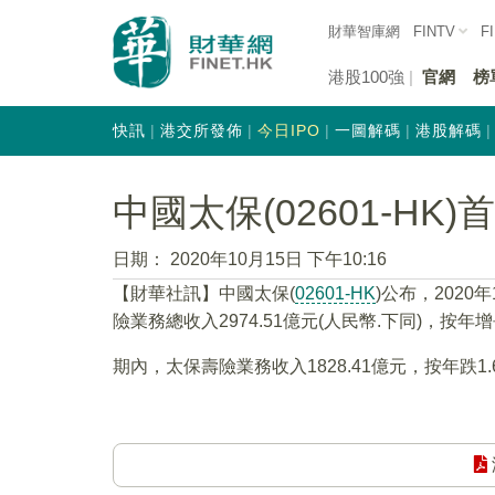
財華智庫網
FINTV
F
港股100強
官網
榜
快訊
港交所發佈
今日IPO
一圖解碼
港股解碼
中國太保(02601-HK
日期：
2020年10月15日 下午10:16
【財華社訊】中國太保(
02601-HK
)公布，2020
險業務總收入2974.51億元(人民幣.下同)，按年增
期內，太保壽險業務收入1828.41億元，按年跌1.