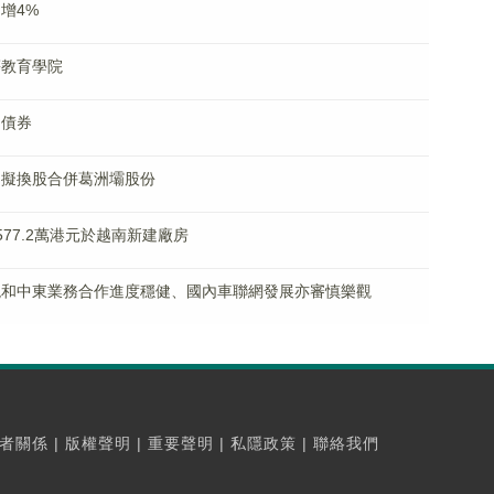
售增4%
高等教育學院
司債券
K)擬換股合併葛洲壩股份
3577.2萬港元於越南新建廠房
產套現和中東業務合作進度穩健、國內車聯網發展亦審慎樂觀
者關係
|
版權聲明
|
重要聲明
|
私隱政策
|
聯絡我們