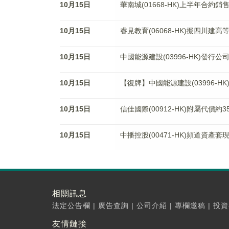
10月15日
華南城(01668-HK)上半年合約銷
10月15日
睿見教育(06068-HK)擬四川建
10月15日
中國能源建設(03996-HK)發行公
10月15日
【復牌】中國能源建設(03996-H
10月15日
信佳國際(00912-HK)附屬代價約
10月15日
中播控股(00471-HK)頻道資
相關訊息
法定公告欄
|
廣告查詢
|
公司介紹
|
專欄邀稿
|
投資
友情鏈接