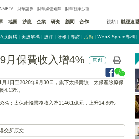
INMETA
財華證券
財華
媒體矩陣
財華
智庫沙龍
單
地圖
沙龍
企業
研究
顧問
合作
視頻
財經速
A股解碼
美股解碼
股評
研報
專訪
活動
Web3 Space專欄
)首9月保費收入增4%
原創
年1月1日至2020年9月30日，旗下太保壽險、太保產險原保
長4.13%。
63%；太保產險業務收入為1146.1億元，上升14.86%。
港交所原文