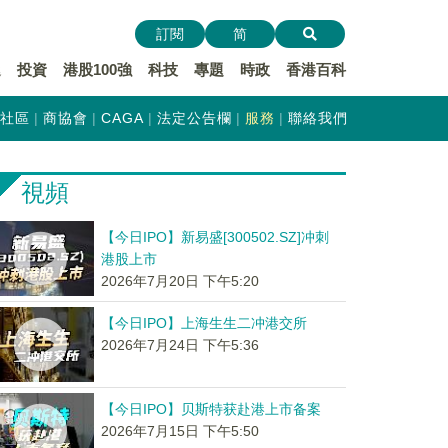
訂閱
简
遞
投資
港股100強
科技
專題
時政
香港百科
社區
商協會
CAGA
法定公告欄
服務
聯絡我們
視頻
【今日IPO】新易盛[300502.SZ]冲刺
港股上市
2026年7月20日 下午5:20
【今日IPO】上海生生二冲港交所
2026年7月24日 下午5:36
【今日IPO】贝斯特获赴港上市备案
2026年7月15日 下午5:50