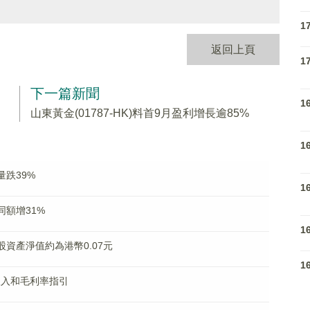
1
返回上頁
1
下一篇新聞
1
山東黃金(01787-HK)料首9月盈利增長逾85%
1
量跌39%
1
合同額增31%
1
每股資產淨值約為港幣0.07元
1
季收入和毛利率指引