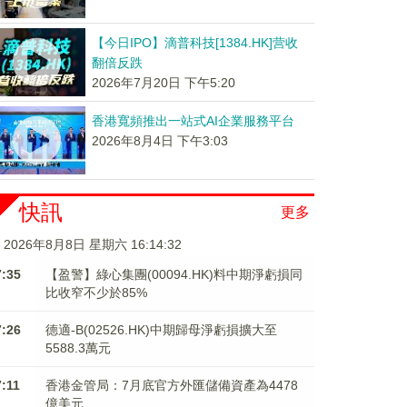
【今日IPO】滴普科技[1384.HK]营收
翻倍反跌
2026年7月20日 下午5:20
香港寬頻推出一站式AI企業服務平台
2026年8月4日 下午3:03
快訊
更多
2026年8月8日 星期六 16:14:32
7:35
【盈警】綠心集團(00094.HK)料中期淨虧損同
比收窄不少於85%
7:26
德適-B(02526.HK)中期歸母淨虧損擴大至
5588.3萬元
7:11
香港金管局：7月底官方外匯儲備資產為4478
億美元