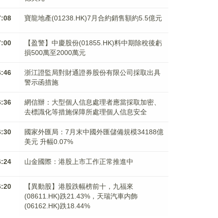
7:08
寶龍地產(01238.HK)7月合約銷售額約5.5億元
7:00
【盈警】中慶股份(01855.HK)料中期除稅後虧
損500萬至2000萬元
6:46
浙江證監局對財通證券股份有限公司採取出具
警示函措施
6:36
網信辦：大型個人信息處理者應當採取加密、
去標識化等措施保障所處理個人信息安全
6:30
國家外匯局：7月末中國外匯儲備規模34188億
美元 升幅0.07%
6:24
山金國際：港股上市工作正常推進中
6:20
【異動股】港股跌幅榜前十，九福來
(08611.HK)跌21.43%，天瑞汽車内飾
(06162.HK)跌18.44%