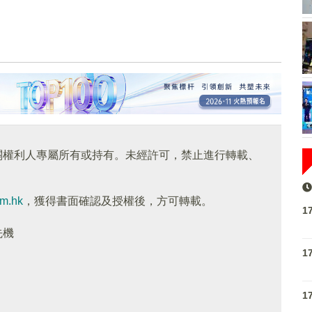
關權利人專屬所有或持有。未經許可，禁止進行轉載、
om.hk
，獲得書面確認及授權後，方可轉載。
1
先機
1
1