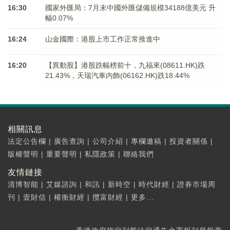
16:30
國家外匯局：7月末中國外匯儲備規模34188億美元 升
幅0.07%
16:24
山金國際：港股上市工作正常推進中
16:20
【異動股】港股跌幅榜前十，九福來(08611.HK)跌
21.43%，天瑞汽車内飾(06162.HK)跌18.44%
相關訊息
法定公告欄
|
廣告查詢
|
公司介紹
|
專欄邀稿
|
投資者關係
|
版權聲明
|
重要聲明
|
私隱政策
|
聯絡我們
友情鏈接
清博智能
|
艾媒諮詢
|
和訊
|
新時空
|
時代財經
|
證券市場周
刊
|
壹財信
|
權衡財經
|
攬富財經
|
更多...