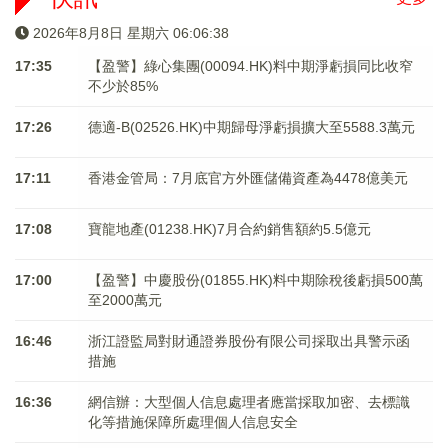
2026年8月8日 星期六 06:06:39
17:35
【盈警】綠心集團(00094.HK)料中期淨虧損同比收窄
不少於85%
17:26
德適-B(02526.HK)中期歸母淨虧損擴大至5588.3萬元
17:11
香港金管局：7月底官方外匯儲備資產為4478億美元
17:08
寶龍地產(01238.HK)7月合約銷售額約5.5億元
17:00
【盈警】中慶股份(01855.HK)料中期除稅後虧損500萬
至2000萬元
16:46
浙江證監局對財通證券股份有限公司採取出具警示函
措施
16:36
網信辦：大型個人信息處理者應當採取加密、去標識
化等措施保障所處理個人信息安全