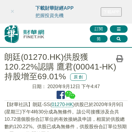
財華智庫網
FINTV
FINMETA
財華證券
媒體矩陣
下載財華財經APP
×
下載APP
智庫沙龍
聯絡我們
把握投資先機
訂閱
简
朗廷(01270.HK)供股獲
120.22%認購 鷹君(00041-HK)
持股增至69.01%
原創
日期：
2020年9月12日 下午4:47
【財華社訊】朗廷-SS(
01270-HK
)供股已於2020年9月9日
(星期三)下午4時30分成為無條件。該公司接獲涉及合共
10.72億個股份合訂單位的有效接納及申請，相當於供股總
數約120.22%。供股已成為無條件，供股股份合訂單位預期