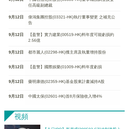
任高級副總裁
9月12日
偉鴻集團控股(03321-HK)執行董事變更 之補充公
告
9月12日
【盈警】實力建業(00519-HK)料年度可能虧損約
2.56億
9月12日
都市麗人(02298-HK)獲主席及執董增持股份
9月12日
【盈警】國際娛樂(01009-HK)料年度虧損
9月12日
藥明康德(02359-HK)基金股東計畫減持A股
9月12日
中國太保(02601-HK)首8月保險收入增4%
視頻