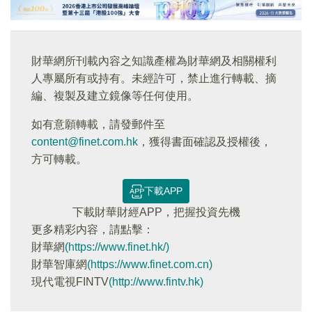
財華網所刊載內容之知識產權為財華網及相關權利
人專屬所有或持有。未經許可，禁止進行轉載、摘
編、複製及建立鏡像等任何使用。
如有意願轉載，請發郵件至
content@finet.com.hk
，獲得書面確認及授權後，
方可轉載。
下載APP
下載財華財經APP，把握投資先機
更多精彩内容，請點擊：
財華網
(https://www.finet.hk/)
財華智庫網
(https://www.finet.com.cn)
現代電視FINTV
(http://www.fintv.hk)