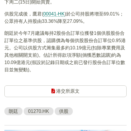
下周二(15日)開始買賣。
供股完成後，鷹君(
00041-HK
)於公司持股將增至69.01%；
公眾持有人持股由33.36%降至27.09%。
朗廷於今年7月建議每持2股份合訂單位獲發1個供股股份合
訂單位之基準供股，認購價為每個供股股份合訂單位0.95港
元。公司以供股方式籌集最多約10.19億元(扣除專業費用及
其他相關開支前)。估計所得款項淨額(倘獲悉數認購)約為
10.09億港元(假設於記錄日期或之前已發行股份合訂單位數
目並無變動)。
港交所原文
朗廷
01270.HK
供股