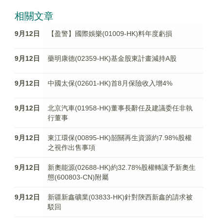
相關文章
9月12日
【盈警】國際娛樂(01009-HK)料年度虧損
9月12日
藥明康德(02359-HK)基金股東計畫減持A股
9月12日
中國太保(02601-HK)首8月保險收入增4%
9月12日
北京汽車(01958-HK)董事長辭任及建議委任非執
行董事
9月12日
東江環保(00895-HK)韶關再生資源約7.98%股權
之視作出售事項
9月12日
新奧能源(02688-HK)約32.78%股權轉讓予新奧生
態(600803-CN)附屬
9月12日
新疆新鑫礦業(03833-HK)針對陝西新鑫的請求被
駁回