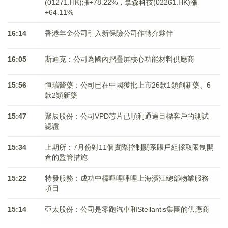
(01271.HK)漲+78.22%，拿森科技(02261.HK)漲
+64.11%
16:14
香港年金公司引入新保險公司作轉介夥伴
16:05
斯迪克：公司為國內摺疊屏核心功能材料供應商
15:56
恒瑞醫藥：公司已在中國獲批上市26款1類創新藥、6
款2類新藥
15:47
聚辰股份：公司VPD芯片已順利通過目標客戶的測試
認證
15:34
上期所：7月份對11個實際控制關系賬戶組採取限制開
倉的監管措施
15:22
特發服務：成功中標嗶哩嗶哩上海濱江總部物業服務
項目
15:14
亞太股份：公司是零跑汽車和Stellantis集團的供應商