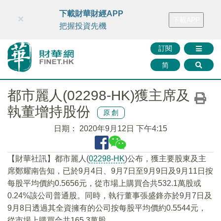
財華智庫網
FINTV
FINMETA
財華證券
媒體矩陣
下載財華財經APP
×
下載APP
智庫沙龍
聯絡我們
把握投資先機
訂閱
简
都市麗人(02298-HK)獲主席及
執董增持股份
原創
日期：
2020年9月12日 下午4:15
【財華社訊】都市麗人(
02298-HK
)公布，獲主要股東及主
席鄭耀南告知，已於9月4日、9月7日至9月9日及9月11日按
每股平均價約0.5656元，從市場上購買合共532.1萬股或
0.24%該公司普通股。同時，執行董事張盛鋒亦於9月7日及
9月8日透過其全資擁有的公司按每股平均價約0.5544元，
從市場上購買合共165.3萬股。