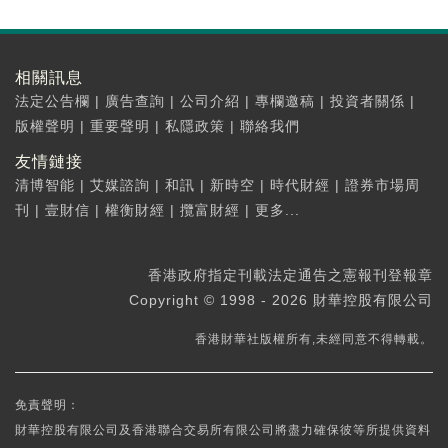
相關訊息
法定公告欄
|
廣告查詢
|
公司介紹
|
專欄邀稿
|
投資者關係
|
版權聲明
|
重要聲明
|
私隱政策
|
聯絡我們
友情鏈接
清博智能
|
艾媒諮詢
|
和訊
|
新時空
|
時代財經
|
證券市場周
刊
|
壹財信
|
權衡財經
|
攬富財經
|
更多...
香港政府指定刊載法定通告之憲報刊登報章
Copyright © 1998 - 2026 財華控股有限公司
香港財華社版權所有,未經同意不得轉載。
免責聲明：
財華控股有限公司及香港聯合交易所有限公司將盡力確保彼等所提供資料