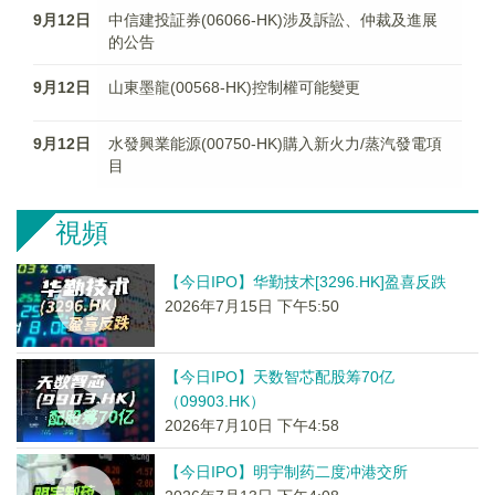
9月12日
中信建投証券(06066-HK)涉及訴訟、仲裁及進展
的公告
9月12日
山東墨龍(00568-HK)控制權可能變更
9月12日
水發興業能源(00750-HK)購入新火力/蒸汽發電項
目
視頻
【今日IPO】华勤技术[3296.HK]盈喜反跌
2026年7月15日 下午5:50
【今日IPO】天数智芯配股筹70亿
（09903.HK）
2026年7月10日 下午4:58
【今日IPO】明宇制药二度冲港交所