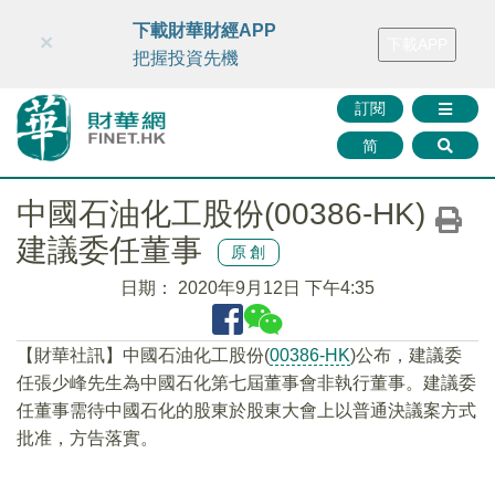
財華智庫網
FINTV
FINMETA
財華證券
媒體矩陣
下載財華財經APP
×
下載APP
智庫沙龍
聯絡我們
把握投資先機
訂閱
简
中國石油化工股份(00386-HK)
建議委任董事
原創
日期：
2020年9月12日 下午4:35
【財華社訊】中國石油化工股份(
00386-HK
)公布，建議委
任張少峰先生為中國石化第七屆董事會非執行董事。建議委
任董事需待中國石化的股東於股東大會上以普通決議案方式
批准，方告落實。