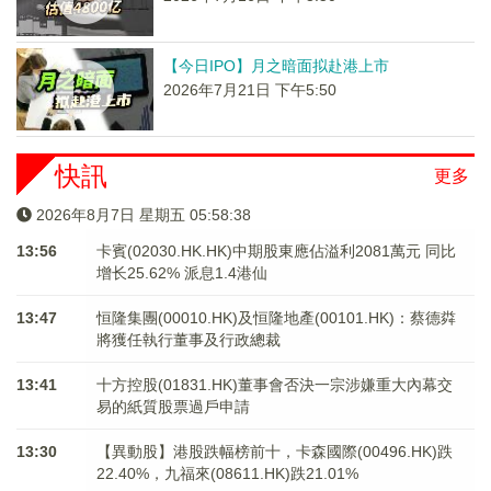
【今日IPO】月之暗面拟赴港上市
2026年7月21日 下午5:50
快訊
更多
2026年8月7日 星期五 05:58:39
13:56
卡賓(02030.HK.HK)中期股東應佔溢利2081萬元 同比
增长25.62% 派息1.4港仙
13:47
恒隆集團(00010.HK)及恒隆地產(00101.HK)：蔡德粦
將獲任執行董事及行政總裁
13:41
十方控股(01831.HK)董事會否決一宗涉嫌重大內幕交
易的紙質股票過戶申請
13:30
【異動股】港股跌幅榜前十，卡森國際(00496.HK)跌
22.40%，九福來(08611.HK)跌21.01%