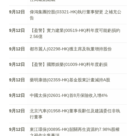
9月12日
偉鴻集團控股(03321-HK)執行董事變更 之補充公
告
9月12日
【盈警】實力建業(00519-HK)料年度可能虧損約
2.56億
9月12日
都市麗人(02298-HK)獲主席及執董增持股份
9月12日
【盈警】國際娛樂(01009-HK)料年度虧損
9月12日
藥明康德(02359-HK)基金股東計畫減持A股
9月12日
中國太保(02601-HK)首8月保險收入增4%
9月12日
北京汽車(01958-HK)董事長辭任及建議委任非執
行董事
9月12日
東江環保(00895-HK)韶關再生資源約7.98%股權
之視作出售事項