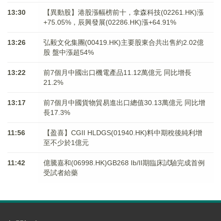
13:30
【異動股】港股漲幅榜前十，拿森科技(02261.HK)漲
+75.05%，辰興發展(02286.HK)漲+64.91%
13:26
弘毅文化集團(00419.HK)主要股東合共出售約2.02億
股 盤中漲超54%
13:22
前7個月中國出口機電產品11.12萬億元 同比增長
21.2%
13:17
前7個月中國貨物貿易進出口總值30.13萬億元 同比增
長17.3%
11:56
【盈喜】CGII HLDGS(01940.HK)料中期稅後純利增
至不少於1億元
11:42
億騰嘉和(06998.HK)GB268 Ib/II期臨床試驗完成首例
受試者給藥