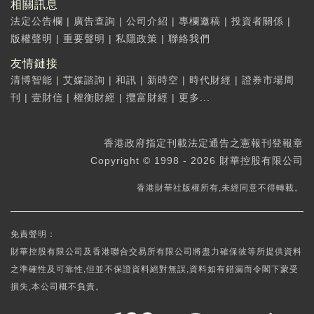
相關訊息
法定公告欄
|
廣告查詢
|
公司介紹
|
專欄邀稿
|
投資者關係
|
版權聲明
|
重要聲明
|
私隱政策
|
聯絡我們
友情鏈接
清博智能
|
艾媒諮詢
|
和訊
|
新時空
|
時代財經
|
證券市場周
刊
|
壹財信
|
權衡財經
|
攬富財經
|
更多...
香港政府指定刊載法定通告之憲報刊登報章
Copyright © 1998 - 2026 財華控股有限公司
香港財華社版權所有,未經同意不得轉載。
免責聲明：
財華控股有限公司及香港聯合交易所有限公司將盡力確保彼等所提供資料
之準確性及可靠性,但並不保證資料絕對無誤,資料如有錯漏而令閣下蒙受
損失,本公司概不負責。