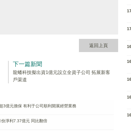
1
1
返回上頁
1
1
下一篇新聞
龍蟠科技擬出資1億元設立全資子公司 拓展新客
1
戶渠道
1
超3億元擔保 有利于公司順利開展經營業務
1
7月份淨利7.37億元 同比翻倍