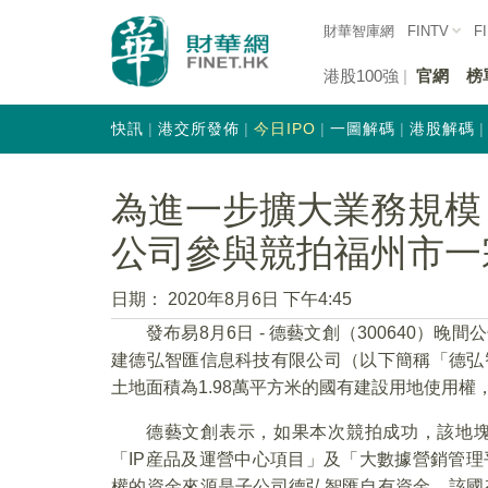
財華智庫網
FINTV
F
港股100強
官網
榜
快訊
港交所發佈
今日IPO
一圖解碼
港股解碼
為進一步擴大業務規模
公司參與競拍福州市一
日期：
2020年8月6日 下午4:45
發布易8月6日 - 德藝文創（300640
建德弘智匯信息科技有限公司（以下簡稱「德弘
土地面積為1.98萬平方米的國有建設用地使用權，
德藝文創表示，如果本次競拍成功，該地
「IP産品及運營中心項目」及「大數據營銷管
權的資金來源是子公司德弘智匯自有資金，該國