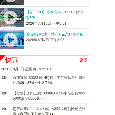
【今日IPO】鼎泰高科[1377.HK]净利
涨3倍
2026年7月15日 下午5:51
香港寬頻推出一站式AI企業服務平台
2026年8月4日 下午3:03
快訊
更多
2026年8月6日 星期四 19:33:01
7:36
百奧賽圖-B(02315.HK)料上半年歸母淨利潤同
比增391.87%至412.71%
7:28
【盈警】創想三維(03388.HK)料中期盈转亏約
5300萬至6300萬元
7:20
湯臣集團(00258.HK)料中期股東應佔除稅後綜
合溢利同比下跌85%至90%