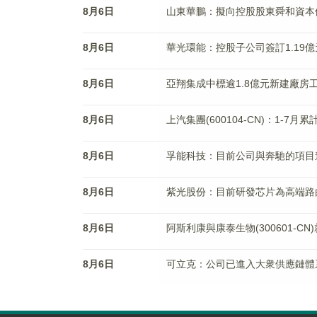
8月6日
山東華鵬：擬向控股股東舜和資本借
8月6日
華光環能：控股子公司簽訂1.19
8月6日
亞翔集成中標逾1.8億元新建廠房
8月6日
上汽集團(600104-CN)：1-7月累
8月6日
孚能科技：目前公司與奔馳的項目
8月6日
紫光股份：目前研發芯片為高端路
8月6日
阿斯利康與康泰生物(300601-C
8月6日
可立克：公司已進入大衆供應鏈體