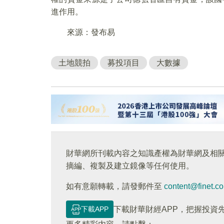
進作用。
來源：發布易
土地競拍
募投項目
大數據
財華網所刊載內容之知識產權為財華網及相
摘編、複製及建立鏡像等任何使用。
如有意願轉載，請發郵件至
content@finet.c
下載APP
下載財華財經APP，把握投資