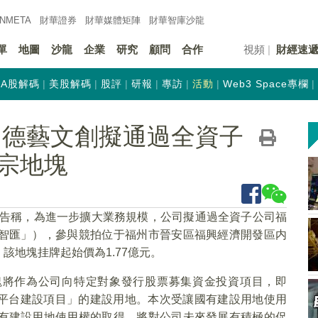
INMETA
財華證券
財華
媒體矩陣
財華
智庫沙龍
單
地圖
沙龍
企業
研究
顧問
合作
視頻
財經速
A股解碼
美股解碼
股評
研報
專訪
活動
Web3 Space專欄
 德藝文創擬通過全資子
宗地塊
）晚間公告稱，為進一步擴大業務規模，公司擬通過全資子公司福
智匯」），參與競拍位于福州市晉安區福興經濟開發區内
該地塊挂牌起始價為1.77億元。
塊將作為公司向特定對象發行股票募集資金投資項目，即
理平台建設項目」的建設用地。本次受讓國有建設用地使用
有建設用地使用權的取得，將對公司未來發展有積極的促