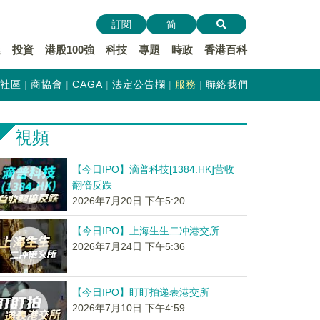
訂閱
简
遞
投資
港股100強
科技
專題
時政
香港百科
社區
商協會
CAGA
法定公告欄
服務
聯絡我們
視頻
【今日IPO】滴普科技[1384.HK]营收
翻倍反跌
2026年7月20日 下午5:20
【今日IPO】上海生生二冲港交所
2026年7月24日 下午5:36
【今日IPO】盯盯拍递表港交所
2026年7月10日 下午4:59