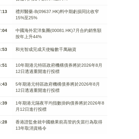
7:13
禮邦醫藥-B(09637.HK)料中期虧損同比收窄
15%至25%
7:04
中國海外宏洋集團(00081.HK)7月合約銷售額
按年上升44%
6:53
和光智成完成天使輪數千萬融資
6:51
10年期港元特區政府機構債券將於2026年8月
12日透過重開進行投標
6:43
5年期港元特區政府機構債券將於2026年8月
12日透過重開進行投標
6:39
1年期港元隔夜平均指數掛鉤債券將於2026年8
月12日進行投標
6:28
香港證監會就中國糖果前高管的失當行為取得
13年取消資格令