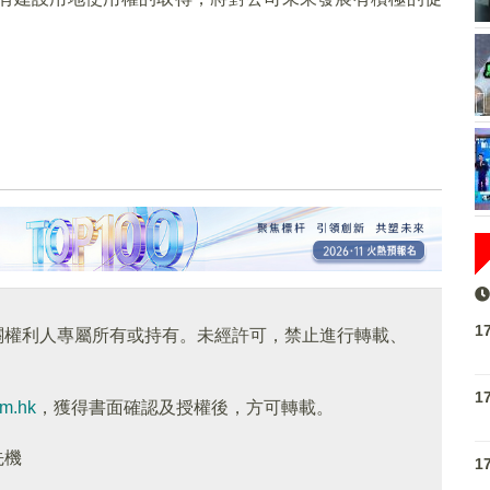
1
關權利人專屬所有或持有。未經許可，禁止進行轉載、
1
om.hk
，獲得書面確認及授權後，方可轉載。
先機
1