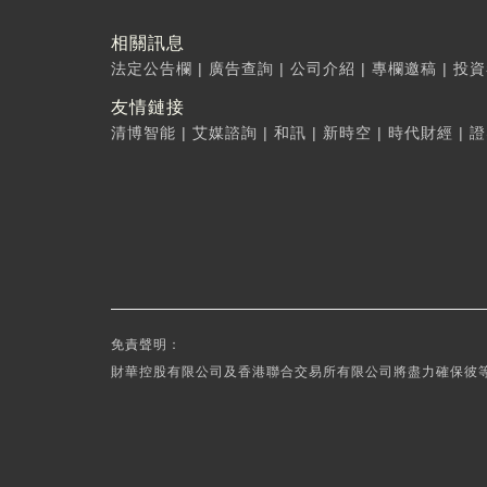
相關訊息
法定公告欄
|
廣告查詢
|
公司介紹
|
專欄邀稿
|
投資
友情鏈接
清博智能
|
艾媒諮詢
|
和訊
|
新時空
|
時代財經
|
證
免責聲明：
財華控股有限公司及香港聯合交易所有限公司將盡力確保彼等