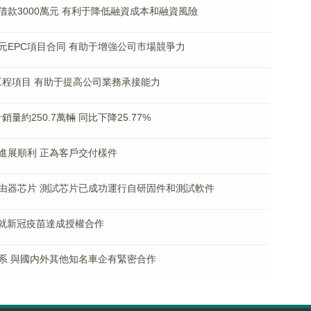
款3000萬元 有利于降低融資成本和融資風險
億元EPC項目合同 有助于增強公司市場競爭力
工程項目 有助于提高公司業務承接能力
計銷量約250.7萬輛 同比下降25.77%
進展順利 正為客戶交付樣件
由器芯片 測試芯片已成功運行自研固件和測試軟件
N)就新冠疫苗達成授權合作
系 與國内外其他知名車企有緊密合作