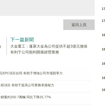
1
1
返回上頁
1
下一篇新聞
合
大金重工：蓬萊大金為公司提供不超3億元擔保
1
有利于公司順利開展經營業務
1
億元EPC項目合同 有助于增強公司市場競爭力
1
工程項目 有助于提高公司業務承接能力
1
計銷量約250.7萬輛 同比下降25.77%