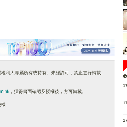
關權利人專屬所有或持有。未經許可，禁止進行轉載、
1
om.hk
，獲得書面確認及授權後，方可轉載。
1
先機
1