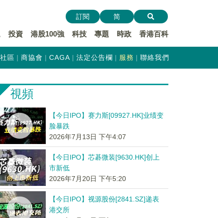
訂閱
简
遞
投資
港股100強
科技
專題
時政
香港百科
社區
商協會
CAGA
法定公告欄
服務
聯絡我們
視頻
【今日IPO】赛力斯[09927.HK]业绩变
脸暴跌
2026年7月13日 下午4:07
【今日IPO】芯碁微装[9630.HK]创上
市新低
2026年7月20日 下午5:20
【今日IPO】视源股份[2841.SZ]递表
港交所