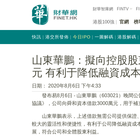
財華智庫網
FINTV
F
港股100強
官網
榜
快訊
港交所發佈
今日IPO
一圖解碼
港股解碼
山東華鵬：擬向控股股東
元 有利于降低融資成
日期：
2020年8月6日 下午4:33
發布易8月6日 - 山東華鵬（603021）
協議》，公司向舜和資本借款3000萬元，用于補
山東華鵬表示，上述借款無需公司提供保證
較大的靈活性和便捷性，有利于公司降低融資成
展，符合公司和全體股東利益。