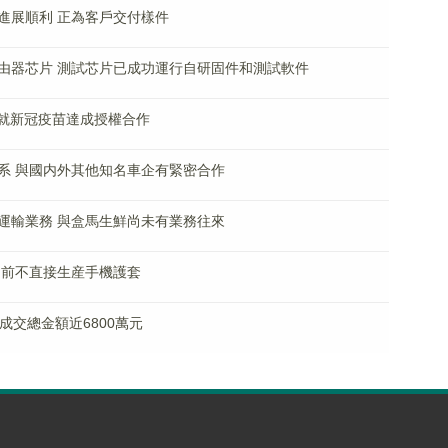
進展順利 正為客戶交付樣件
由器芯片 測試芯片已成功運行自研固件和測試軟件
N)就新冠疫苗達成授權合作
系 與國内外其他知名車企有緊密合作
運輸業務 與盒馬生鮮尚未有業務往來
目前不直接生産手機護套
 成交總金額近6800萬元