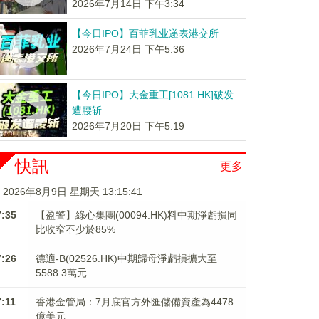
2026年7月14日 下午3:34
【今日IPO】百菲乳业递表港交所
2026年7月24日 下午5:36
【今日IPO】大金重工[1081.HK]破发
遭腰斩
2026年7月20日 下午5:19
快訊
更多
2026年8月9日 星期天 13:15:41
7:35
【盈警】綠心集團(00094.HK)料中期淨虧損同
比收窄不少於85%
7:26
德適-B(02526.HK)中期歸母淨虧損擴大至
5588.3萬元
7:11
香港金管局：7月底官方外匯儲備資產為4478
億美元