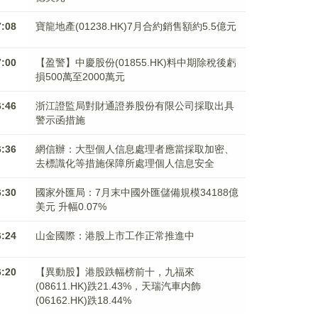
7:08
寶龍地產(01238.HK)7月合約銷售額約5.5億元
7:00
【盈警】中慶股份(01855.HK)料中期除稅後虧
損500萬至2000萬元
6:46
浙江證監局對財通證券股份有限公司採取出具
警示函措施
6:36
網信辦：大型個人信息處理者應當採取加密、
去標識化等措施保障所處理個人信息安全
6:30
國家外匯局：7月末中國外匯儲備規模34188億
美元 升幅0.07%
6:24
山金國際：港股上市工作正常推進中
6:20
【異動股】港股跌幅榜前十，九福來
(08611.HK)跌21.43%，天瑞汽車内飾
(06162.HK)跌18.44%