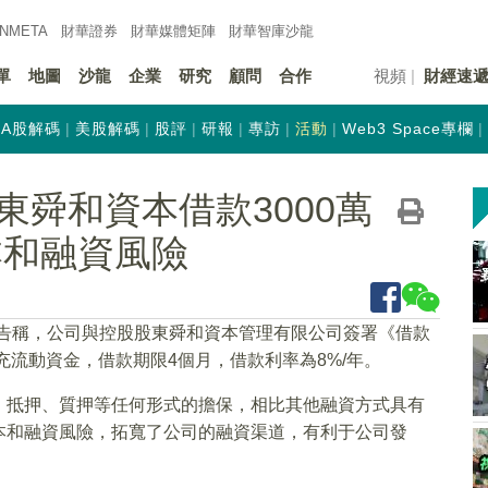
INMETA
財華證券
財華
媒體矩陣
財華
智庫沙龍
單
地圖
沙龍
企業
研究
顧問
合作
視頻
財經速
A股解碼
美股解碼
股評
研報
專訪
活動
Web3 Space專欄
舜和資本借款3000萬
本和融資風險
晚間公告稱，公司與控股股東舜和資本管理有限公司簽署《借款
充流動資金，借款期限4個月，借款利率為8%/年。
、抵押、質押等任何形式的擔保，相比其他融資方式具有
本和融資風險，拓寬了公司的融資渠道，有利于公司發