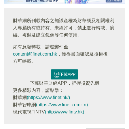
財華網所刊載內容之知識產權為財華網及相關權利
人專屬所有或持有。未經許可，禁止進行轉載、摘
編、複製及建立鏡像等任何使用。
如有意願轉載，請發郵件至
content@finet.com.hk
，獲得書面確認及授權後，
方可轉載。
下載APP
下載財華財經APP，把握投資先機
更多精彩内容，請點擊：
財華網
(https://www.finet.hk/)
財華智庫網
(https://www.finet.com.cn)
現代電視FINTV
(http://www.fintv.hk)