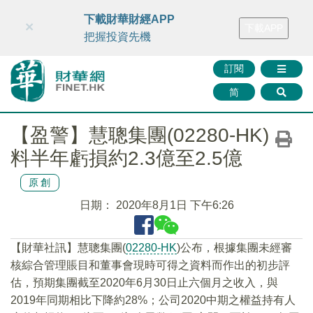
財華智庫網
FINTV
FINMETA
財華證券
媒體矩陣
下載財華財經APP
×
下載APP
智庫沙龍
聯絡我們
把握投資先機
訂閱
简
【盈警】慧聰集團(02280-HK)
料半年虧損約2.3億至2.5億
原創
日期：
2020年8月1日 下午6:26
【財華社訊】慧聰集團(
02280-HK
)公布，根據集團未經審
核綜合管理賬目和董事會現時可得之資料而作出的初步評
估，預期集團截至2020年6月30日止六個月之收入，與
2019年同期相比下降約28%；公司2020中期之權益持有人