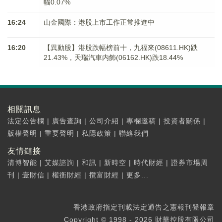
幅0.07%
16:24
山金國際：港股上市工作正常推進中
16:20
【異動股】港股跌幅榜前十，九福來(08611.HK)跌
21.43%，天瑞汽車内飾(06162.HK)跌18.44%
相關訊息
法定公告欄
|
廣告查詢
|
公司介紹
|
專欄邀稿
|
投資者關係
|
版權聲明
|
重要聲明
|
私隱政策
|
聯絡我們
友情鏈接
清博智能
|
艾媒諮詢
|
和訊
|
新時空
|
時代財經
|
證券市場周
刊
|
壹財信
|
權衡財經
|
攬富財經
|
更多...
香港政府指定刊載法定通告之憲報刊登報章
Copyright © 1998 - 2026 財華控股有限公司