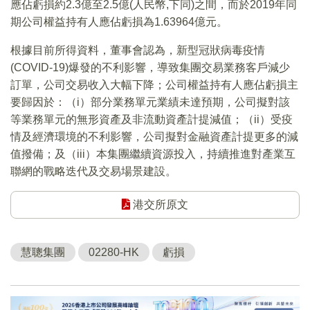
應佔虧損約2.3億至2.5億(人民幣,下同)之間，而於2019年同
期公司權益持有人應佔虧損為1.63964億元。
根據目前所得資料，董事會認為，新型冠狀病毒疫情
(COVID-19)爆發的不利影響，導致集團交易業務客戶減少
訂單，公司交易收入大幅下降；公司權益持有人應佔虧損主
要歸因於：（i）部分業務單元業績未達預期，公司擬對該
等業務單元的無形資產及非流動資產計提減值；（ii）受疫
情及經濟環境的不利影響，公司擬對金融資產計提更多的減
值撥備；及（iii）本集團繼續資源投入，持續推進對產業互
聯網的戰略迭代及交易場景建設。
港交所原文
慧聰集團
02280-HK
虧損