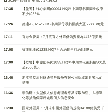
2026年8月8日 星期六 17:36:02
17:35
【盈警】綠心集團(00094.HK)料中期淨虧損同比收窄
不少於85%
17:26
德適-B(02526.HK)中期歸母淨虧損擴大至5588.3萬元
17:11
香港金管局：7月底官方外匯儲備資產為4478億美元
17:08
寶龍地產(01238.HK)7月合約銷售額約5.5億元
17:00
【盈警】中慶股份(01855.HK)料中期除稅後虧損500萬
至2000萬元
16:46
浙江證監局對財通證券股份有限公司採取出具警示函
措施
16:36
網信辦：大型個人信息處理者應當採取加密、去標識
化等措施保障所處理個人信息安全
16:30
國家外匯局：7月末中國外匯儲備規模34188億美元 升