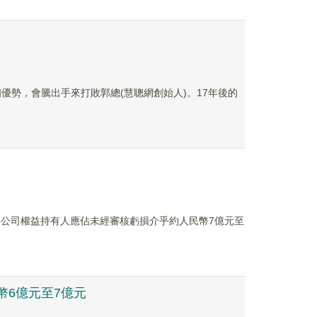
合各個優勢，會騰出手來打敗郭總(慧聰網創始人)。17年後的
將錄得公司權益持有人應佔未經審核虧損介乎約人民幣7億元至
民幣6億元至7億元