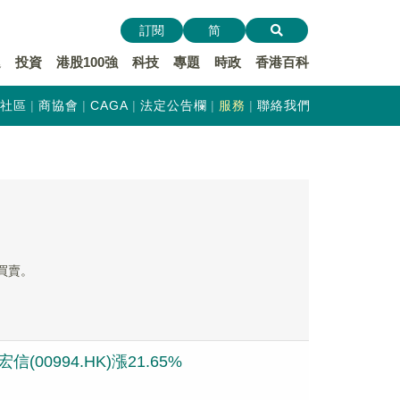
訂閱
简
遞
投資
港股100強
科技
專題
時政
香港百科
社區
商協會
CAGA
法定公告欄
服務
聯絡我們
止買賣。
00994.HK)漲21.65%