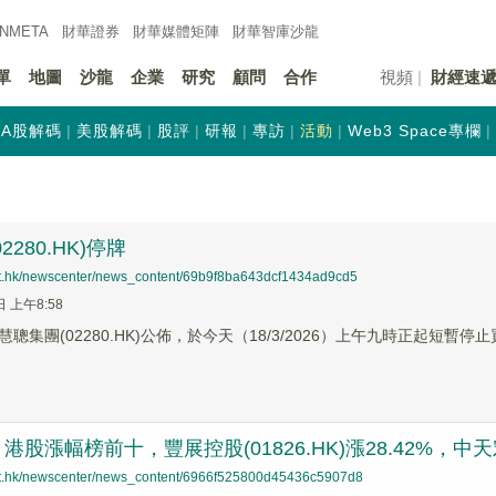
INMETA
財華證券
財華
媒體矩陣
財華
智庫沙龍
單
地圖
沙龍
企業
研究
顧問
合作
視頻
財經速
A股解碼
美股解碼
股評
研報
專訪
活動
Web3 Space專欄
2280.HK)停牌
net.hk/newscenter/news_content/69b9f8ba643dcf1434ad9cd5
日 上午8:58
聰集團(02280.HK)公佈，於今天（18/3/2026）上午九時正起短暫停
股漲幅榜前十，豐展控股(01826.HK)漲28.42%，中天宏信(
net.hk/newscenter/news_content/6966f525800d45436c5907d8