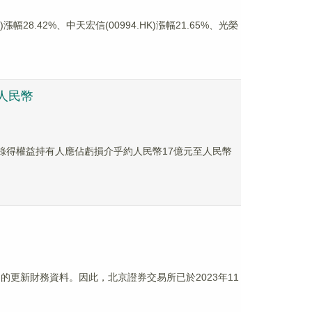
8.42%、中天宏信(00994.HK)漲幅21.65%、光榮
億人民幣
年度將錄得權益持有人應佔虧損介乎約人民幣17億元至人民幣
個月的更新財務資料。因此，北京證券交易所已於2023年11