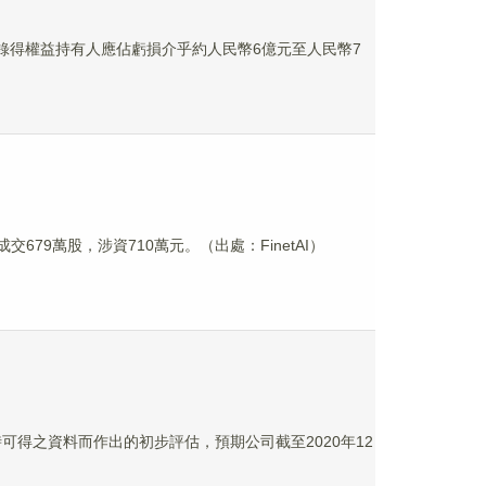
年度將錄得權益持有人應佔虧損介乎約人民幣6億元至人民幣7
成交679萬股，涉資710萬元。（出處：FinetAI）
時可得之資料而作出的初步評估，預期公司截至2020年12