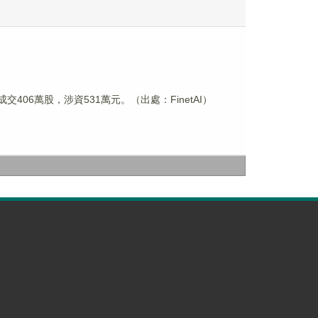
成交406萬股，涉資531萬元。（出處：FinetAI）