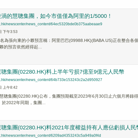
渦的慧聰集團，如今市值僅為阿里的1/5000！
net.hk/newscenter/news_content/64ec5320bde0b375aabeaae9
日 下午3:53
名為張向東的小夥預言稱：阿里巴巴(09988.HK)(BABA.US)正在整
夥的預言依然經得起...
聰集團(02280.HK)料上半年亏损7億至9億元人民幣
net.hk/newscenter/news_content/64b733e153243c2a2d950927
日 上午8:42
慧聰集團(02280.HK)公布，集團預期截至2023年6月30日止六個月
於2022年同期，集團...
聰集團(02280.HK)料2021年度權益持有人應佔虧損人
net.hk/newscenter/news_content/6209ad4353243c5a949a0f4d