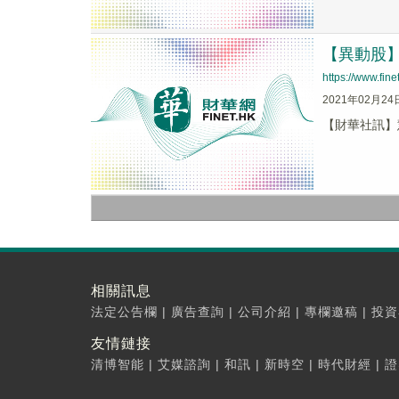
【異動股】慧
https://www.fi
2021年02月24
【財華社訊】慧聰
相關訊息
法定公告欄
|
廣告查詢
|
公司介紹
|
專欄邀稿
|
投資
友情鏈接
清博智能
|
艾媒諮詢
|
和訊
|
新時空
|
時代財經
|
證