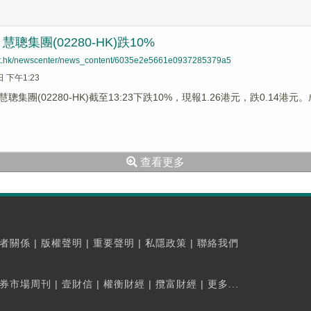
聰集團(02280-HK)跌10%
net.hk/newscenter/news_content/6035e2e5661e0937285379a5
日 下午1:23
集團(02280-HK)截至13:23下跌10%，現報1.26港元，跌0.14港元。
查看更多
者關係
|
版權聲明
|
重要聲明
|
私隱政策
|
聯絡我們
券市場周刊
|
壹財信
|
權衡財經
|
攬富財經
|
更多...