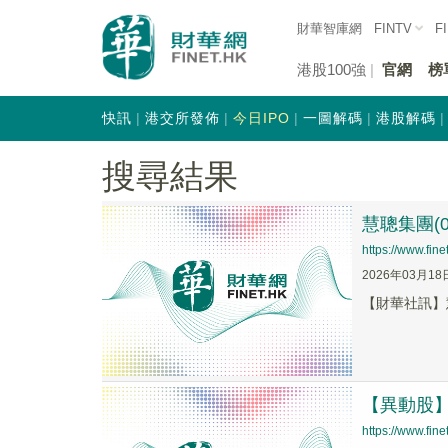
財華智庫網
FINTV
F
港股100強
官網
榜
快訊
港交所發佈
今日IPO
一圖解碼
港股解碼
搜尋結果
慧聰集團(0
https://www.fi
2026年03月18
【財華社訊】慧
【異動股】港
https://www.fi