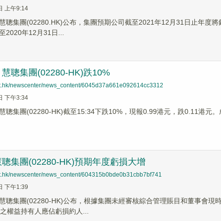
日 上午9:14
聰集團(02280.HK)公布，集團預期公司截至2021年12月31日止
020年12月31日...
聰集團(02280-HK)跌10%
net.hk/newscenter/news_content/6045d37a661e092614cc3312
日 下午3:34
集團(02280-HK)截至15:34下跌10%，現報0.99港元，跌0.11港元。
聰集團(02280-HK)預期年度虧損大增
net.hk/newscenter/news_content/604315b0bde0b31cbb7bf741
日 下午1:39
慧聰集團(02280-HK)公布，根據集團未經審核綜合管理賬目和董事會現
之權益持有人應佔虧損約人...