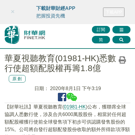
財華智庫網
FINTV
FINMETA
財華證券
媒體矩陣
下載財華財經APP
×
下載APP
智庫沙龍
聯絡我們
把握投資先機
訂閱
简
華夏視聽教育(01981-HK)悉數
行使超額配股權再籌1.8億
原創
日期：
2020年8月1日 下午3:19
【財華社訊】華夏視聽教育(
01981-HK
)公布，獲聯席全球
協調人悉數行使，涉及合共6000萬股股份，相當於任何超
額配股權獲行使前全球發售項下初步可供認購發售股份的
15%。公司將自發行超額配發股份收取的額外所得款項淨額