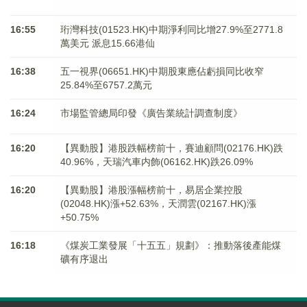
16:55
珩灣科技(01523.HK)中期淨利同比增27.9%至2771.8
萬美元 派息15.66港仙
16:38
五一視界(06651.HK)中期股東應佔虧損同比收窄
25.84%至6757.2萬元
16:24
市場監管總局印發《廣告業統計調查制度》
16:20
【異動股】港股跌幅榜前十，賽迪顧問(02176.HK)跌
40.96%，天瑞汽車内飾(06162.HK)跌26.09%
16:20
【異動股】港股漲幅榜前十，易居企業控股
(02048.HK)漲+52.63%，天潤雲(02167.HK)漲
+50.75%
16:18
《煤炭工業發展「十五五」規劃》：推動落後產能煤
礦有序退出