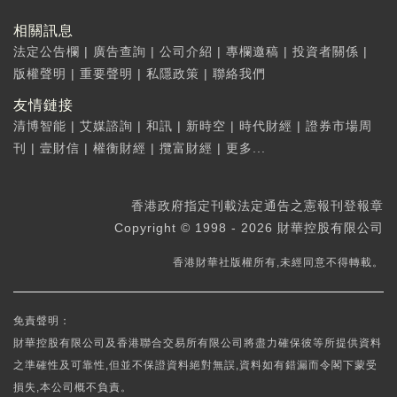
相關訊息
法定公告欄
|
廣告查詢
|
公司介紹
|
專欄邀稿
|
投資者關係
|
版權聲明
|
重要聲明
|
私隱政策
|
聯絡我們
友情鏈接
清博智能
|
艾媒諮詢
|
和訊
|
新時空
|
時代財經
|
證券市場周
刊
|
壹財信
|
權衡財經
|
攬富財經
|
更多...
香港政府指定刊載法定通告之憲報刊登報章
Copyright © 1998 - 2026 財華控股有限公司
香港財華社版權所有,未經同意不得轉載。
免責聲明：
財華控股有限公司及香港聯合交易所有限公司將盡力確保彼等所提供資料
之準確性及可靠性,但並不保證資料絕對無誤,資料如有錯漏而令閣下蒙受
損失,本公司概不負責。