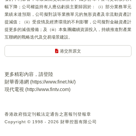
幅下降；公司權益持有人應佔虧損主要歸因於：（i）部分業務單元
業績未達預期，公司擬對該等業務單元的無形資產及非流動資產計
提減值；（ii）受疫情及經濟環境的不利影響，公司擬對金融資產計
提更多的減值撥備；及（iii）本集團繼續資源投入，持續推進對產業
互聯網的戰略迭代及交易場景建設。
港交所原文
更多精彩內容，請登陸
財華香港網 (
https://www.finet.hk/
)
現代電視 (
http://www.fintv.com
)
香港政府指定刊載法定通告之憲報刊登報章
Copyright © 1998 - 2026 財華控股有限公司