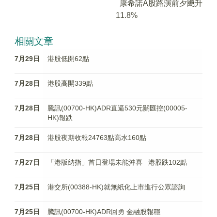
康希諾A股路演前夕飈升
11.8%
相關文章
7月29日
港股低開62點
7月28日
港股高開339點
7月28日
騰訊(00700-HK)ADR直逼530元關匯控(00005-
HK)報跌
7月28日
港股夜期收報24763點高水160點
7月27日
「港版納指」首日登場未能沖喜 港股跌102點
7月25日
港交所(00388-HK)就無紙化上市進行公眾諮詢
7月25日
騰訊(00700-HK)ADR回勇 金融股報穩