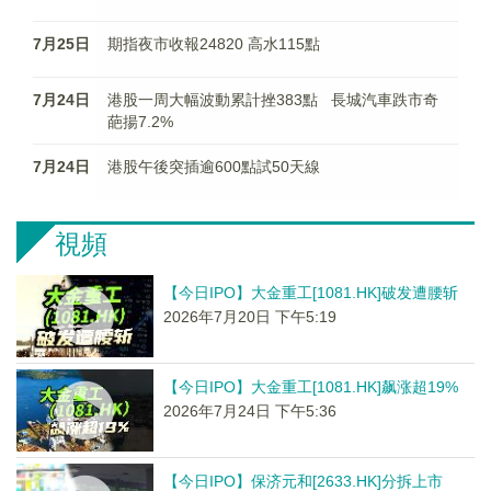
7月25日
期指夜市收報24820 高水115點
7月24日
港股一周大幅波動累計挫383點 長城汽車跌市奇
葩揚7.2%
7月24日
港股午後突插逾600點試50天線
視頻
【今日IPO】大金重工[1081.HK]破发遭腰斩
2026年7月20日 下午5:19
【今日IPO】大金重工[1081.HK]飙涨超19%
2026年7月24日 下午5:36
【今日IPO】保济元和[2633.HK]分拆上市