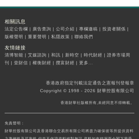
相關訊息
法定公告欄
|
廣告查詢
|
公司介紹
|
專欄邀稿
|
投資者關係
|
版權聲明
|
重要聲明
|
私隱政策
|
聯絡我們
友情鏈接
清博智能
|
艾媒諮詢
|
和訊
|
新時空
|
時代財經
|
證券市場周
刊
|
壹財信
|
權衡財經
|
攬富財經
|
更多...
香港政府指定刊載法定通告之憲報刊登報章
Copyright © 1998 - 2026 財華控股有限公司
香港財華社版權所有,未經同意不得轉載。
免責聲明：
財華控股有限公司及香港聯合交易所有限公司將盡力確保彼等所提供資料
之準確性及可靠性,但並不保證資料絕對無誤,資料如有錯漏而令閣下蒙受