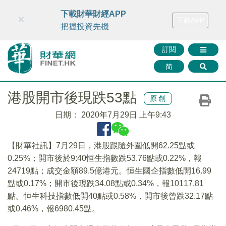
財華智庫網
FINTV
FINMETA
財華證券
媒體矩陣
下載財華財經APP
×
下載APP
智庫沙龍
聯絡我們
把握投資先機
訂閱
简
港股開市後現跌53點
原創
日期：
2020年7月29日 上午9:43
【財華社訊】7月29日，港股跟隨外圍低開62.25點或
0.25%；開市後於9:40恒生指數跌53.76點或0.22%，報
24719點；成交金額89.5億港元。恒生國企指數低開16.99
點或0.17%；開市後現跌34.08點或0.34%，報10117.81
點。恒生科技指數低開40點或0.58%，開市後曾跌32.17點
或0.46%，報6980.45點。