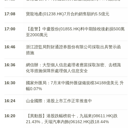
17:08
寶龍地產(01238.HK)7月合約銷售額約5.5億元
17:00
【盈警】中慶股份(01855.HK)料中期除稅後虧損500萬
至2000萬元
16:46
浙江證監局對財通證券股份有限公司採取出具警示函
措施
16:36
網信辦：大型個人信息處理者應當採取加密、去標識
化等措施保障所處理個人信息安全
16:30
國家外匯局：7月末中國外匯儲備規模34188億美元 升
幅0.07%
16:24
山金國際：港股上市工作正常推進中
16:20
【異動股】港股跌幅榜前十，九福來(08611.HK)跌
21.43%，天瑞汽車内飾(06162.HK)跌18.44%