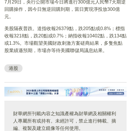
7月29日，央行公開市場今日將進行300億元人民幣7天期逆
回購操作，因今日無逆回購到期，當日實現淨投放300億
元。
美股隔夜普跌。道指收報26379點，跌205點或0.8%；標指
收報3218點，跌20點或0.7%；納指收報10402點，跌134點
或1.3%。市場觀望美國財政刺激方案磋商結果，多隻焦點
股業績遜預期，市場亦等待美國聯儲局議息結果。
港股
財華網所刊載內容之知識產權為財華網及相關權利
人專屬所有或持有。未經許可，禁止進行轉載、摘
編、複製及建立鏡像等任何使用。