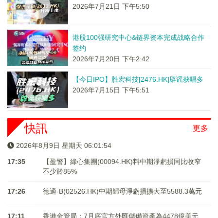
2026年7月21日 下午5:50
港股100强研究中心&链界资本完成战略合作
签约
2026年7月20日 下午2:42
【今日IPO】胜宏科技[2476.HK]辟谣获唱多
2026年7月15日 下午5:51
快訊
更多
2026年8月9日 星期天 06:01:54
17:35
【盈警】綠心集團(00094.HK)料中期淨虧損同比收窄
不少於85%
17:26
德適-B(02526.HK)中期歸母淨虧損擴大至5588.3萬元
17:11
香港金管局：7月底官方外匯儲備資產為4478億美元