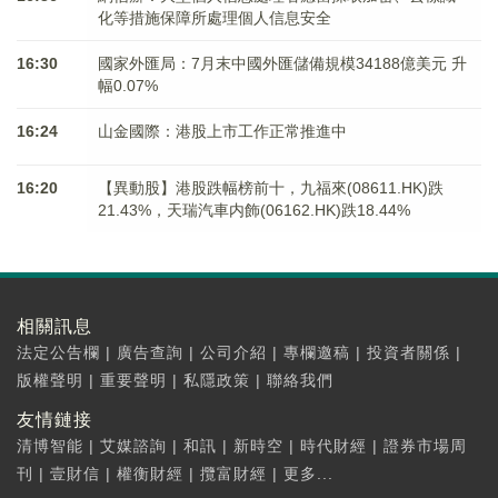
化等措施保障所處理個人信息安全
16:30
國家外匯局：7月末中國外匯儲備規模34188億美元 升
幅0.07%
16:24
山金國際：港股上市工作正常推進中
16:20
【異動股】港股跌幅榜前十，九福來(08611.HK)跌
21.43%，天瑞汽車内飾(06162.HK)跌18.44%
相關訊息
法定公告欄
|
廣告查詢
|
公司介紹
|
專欄邀稿
|
投資者關係
|
版權聲明
|
重要聲明
|
私隱政策
|
聯絡我們
友情鏈接
清博智能
|
艾媒諮詢
|
和訊
|
新時空
|
時代財經
|
證券市場周
刊
|
壹財信
|
權衡財經
|
攬富財經
|
更多...