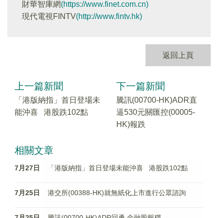
財華智庫網
(https://www.finet.com.cn)
現代電視FINTV
(http://www.fintv.hk)
返回上頁
上一篇新聞
下一篇新聞
「港版納指」首日登場未
騰訊(00700-HK)ADR直
能沖喜 港股跌102點
逼530元關匯控(00005-
HK)報跌
相關文章
7月27日
「港版納指」首日登場未能沖喜 港股跌102點
7月25日
港交所(00388-HK)就無紙化上市進行公眾諮詢
7月25日
騰訊(00700-HK)ADR回勇 金融股報穩