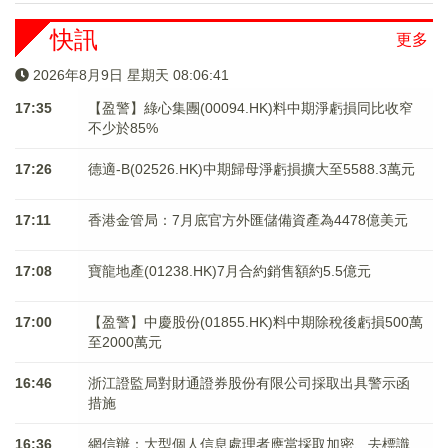
快訊
更多
2026年8月9日 星期天 08:06:41
17:35
【盈警】綠心集團(00094.HK)料中期淨虧損同比收窄
不少於85%
17:26
德適-B(02526.HK)中期歸母淨虧損擴大至5588.3萬元
17:11
香港金管局：7月底官方外匯儲備資產為4478億美元
17:08
寶龍地產(01238.HK)7月合約銷售額約5.5億元
17:00
【盈警】中慶股份(01855.HK)料中期除稅後虧損500萬
至2000萬元
16:46
浙江證監局對財通證券股份有限公司採取出具警示函
措施
16:36
網信辦：大型個人信息處理者應當採取加密、去標識