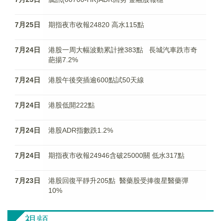
7月25日
期指夜市收報24820 高水115點
7月24日
港股一周大幅波動累計挫383點 長城汽車跌市奇
葩揚7.2%
7月24日
港股午後突插逾600點試50天線
7月24日
港股低開222點
7月24日
港股ADR指數跌1.2%
7月24日
期指夜市收報24946含破25000關 低水317點
7月23日
港股回復平靜升205點 醫藥股受捧復星醫藥彈
10%
視頻