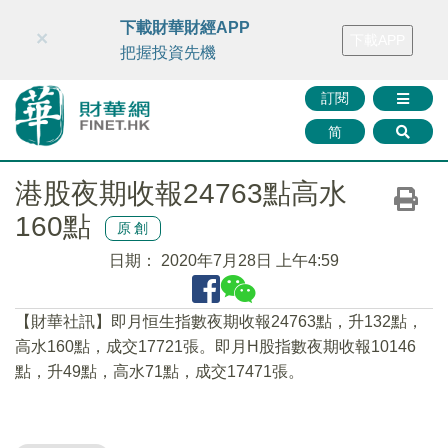
財華智庫網
FINTV
FINMETA
財華證券
媒體矩陣
下載財華財經APP
×
下載APP
智庫沙龍
聯絡我們
把握投資先機
訂閱
简
港股夜期收報24763點高水
160點
原創
日期：
2020年7月28日 上午4:59
【財華社訊】即月恒生指數夜期收報24763點，升132點，
高水160點，成交17721張。即月H股指數夜期收報10146
點，升49點，高水71點，成交17471張。