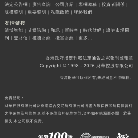
法定公告欄
|
廣告查詢
|
公司介紹
|
專欄邀稿
|
投資者關係
|
版權聲明
|
重要聲明
|
私隱政策
|
聯絡我們
友情鏈接
清博智能
|
艾媒諮詢
|
和訊
|
新時空
|
時代財經
|
證券市場周
刊
|
壹財信
|
權衡財經
|
攬富財經
|
更多...
香港政府指定刊載法定通告之憲報刊登報章
Copyright © 1998 - 2026 財華控股有限公司
香港財華社版權所有,未經同意不得轉載。
免責聲明：
財華控股有限公司及香港聯合交易所有限公司將盡力確保彼等所提供資料
之準確性及可靠性,但並不保證資料絕對無誤,資料如有錯漏而令閣下蒙受
損失,本公司概不負責。