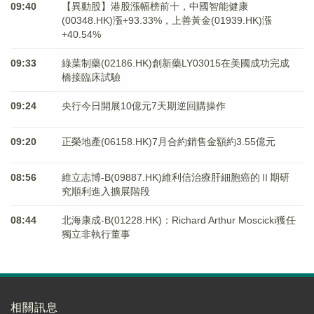
09:40
【異動股】港股漲幅榜前十，中國智能健康
(00348.HK)漲+93.33%，上善黃金(01939.HK)漲
+40.54%
09:33
綠葉制藥(02186.HK)創新藥LY03015在美國成功完成
橋接臨床試驗
09:24
央行今日開展10億元7天期逆回購操作
09:20
正榮地產(06158.HK)7月合約銷售金額約3.55億元
08:56
維立志博-B(09887.HK)維利信治療肝細胞癌的Ⅱ期研
究順利進入擴展階段
08:44
北海康成-B(01228.HK)：Richard Arthur Moscicki獲任
獨立非執行董事
相關訊息