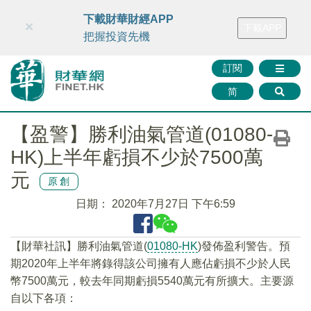
財華智庫網
FINTV
FINMETA
財華證券
媒體矩陣
下載財華財經APP
×
下載APP
智庫沙龍
聯絡我們
把握投資先機
訂閱
简
【盈警】勝利油氣管道(01080-
HK)上半年虧損不少於7500萬
元
原創
日期：
2020年7月27日 下午6:59
【財華社訊】勝利油氣管道(
01080-HK
)發佈盈利警告。預
期2020年上半年將錄得該公司擁有人應佔虧損不少於人民
幣7500萬元，較去年同期虧損5540萬元有所擴大。主要源
自以下各項：