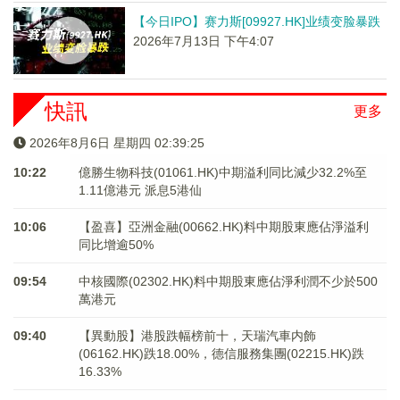
【今日IPO】赛力斯[09927.HK]业绩变脸暴跌
2026年7月13日 下午4:07
快訊
更多
2026年8月6日 星期四 02:39:25
10:22
億勝生物科技(01061.HK)中期溢利同比減少32.2%至
1.11億港元 派息5港仙
10:06
【盈喜】亞洲金融(00662.HK)料中期股東應佔淨溢利
同比增逾50%
09:54
中核國際(02302.HK)料中期股東應佔淨利潤不少於500
萬港元
09:40
【異動股】港股跌幅榜前十，天瑞汽車内飾
(06162.HK)跌18.00%，德信服務集團(02215.HK)跌
16.33%