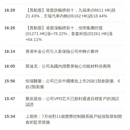
16:20
【異動股】港股跌幅榜前十，九福來(08611.HK)跌
21.43%，天瑞汽車内飾(06162.HK)跌18.44%
16:20
【異動股】港股漲幅榜前十，佳明集團控股
(01271.HK)漲+78.22%，拿森科技(02261.HK)漲
+64.11%
16:14
香港年金公司引入新保險公司作轉介夥伴
16:05
斯迪克：公司為國內摺疊屏核心功能材料供應商
15:56
恒瑞醫藥：公司已在中國獲批上市26款1類創新藥、6
款2類新藥
15:47
聚辰股份：公司VPD芯片已順利通過目標客戶的測試
認證
15:34
上期所：7月份對11個實際控制關系賬戶組採取限制開
倉的監管措施