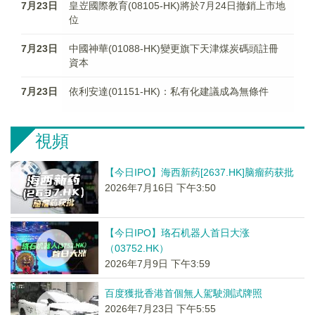
7月23日
皇岦國際教育(08105-HK)將於7月24日撤銷上市地
位
7月23日
中國神華(01088-HK)變更旗下天津煤炭碼頭註冊
資本
7月23日
依利安達(01151-HK)：私有化建議成為無條件
視頻
【今日IPO】海西新药[2637.HK]脑瘤药获批
2026年7月16日 下午3:50
【今日IPO】珞石机器人首日大涨
（03752.HK）
2026年7月9日 下午3:59
百度獲批香港首個無人駕駛測試牌照
2026年7月23日 下午5:55