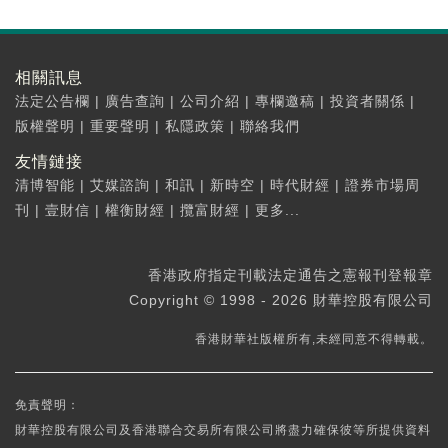
相關訊息
法定公告欄
|
廣告查詢
|
公司介紹
|
專欄邀稿
|
投資者關係
|
版權聲明
|
重要聲明
|
私隱政策
|
聯絡我們
友情鏈接
清博智能
|
艾媒諮詢
|
和訊
|
新時空
|
時代財經
|
證券市場周
刊
|
壹財信
|
權衡財經
|
攬富財經
|
更多...
香港政府指定刊載法定通告之憲報刊登報章
Copyright © 1998 - 2026 財華控股有限公司
香港財華社版權所有,未經同意不得轉載。
免責聲明：
財華控股有限公司及香港聯合交易所有限公司將盡力確保彼等所提供資料