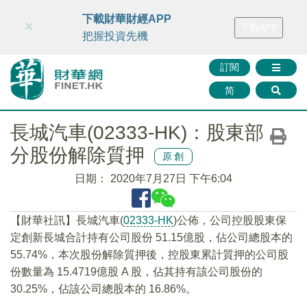
財華智庫網
FINTV
FINMETA
財華證券
媒體矩陣
下載財華財經APP
×
下載APP
智庫沙龍
聯絡我們
把握投資先機
訂閱
简
長城汽車(02333-HK)：股東部
分股份解除質押
原創
日期：
2020年7月27日 下午6:04
【財華社訊】長城汽車(
02333-HK
)公佈，公司控股股東保
定創新長城合計持有公司股份 51.15億股，佔公司總股本的
55.74%，本次股份解除質押後，控股東累計質押的公司股
份數量為 15.4719億股 A 股，佔其持有該公司股份的
30.25%，佔該公司總股本的 16.86%。