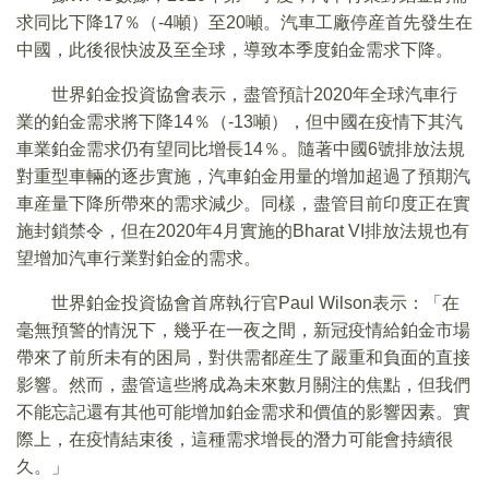
求同比下降17％（-4噸）至20噸。汽車工廠停産首先發生在
中國，此後很快波及至全球，導致本季度鉑金需求下降。
世界鉑金投資協會表示，盡管預計2020年全球汽車行
業的鉑金需求將下降14％（-13噸），但中國在疫情下其汽
車業鉑金需求仍有望同比增長14％。隨著中國6號排放法規
對重型車輛的逐步實施，汽車鉑金用量的增加超過了預期汽
車産量下降所帶來的需求減少。同樣，盡管目前印度正在實
施封鎖禁令，但在2020年4月實施的Bharat VI排放法規也有
望增加汽車行業對鉑金的需求。
世界鉑金投資協會首席執行官Paul Wilson表示：「在
毫無預警的情況下，幾乎在一夜之間，新冠疫情給鉑金市場
帶來了前所未有的困局，對供需都産生了嚴重和負面的直接
影響。然而，盡管這些將成為未來數月關注的焦點，但我們
不能忘記還有其他可能增加鉑金需求和價值的影響因素。實
際上，在疫情結束後，這種需求增長的潛力可能會持續很
久。」