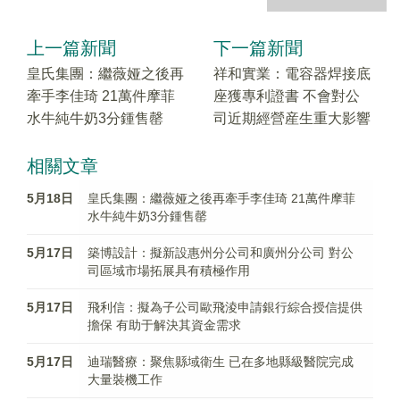
上一篇新聞
下一篇新聞
皇氏集團：繼薇娅之後再
祥和實業：電容器焊接底
牽手李佳琦 21萬件摩菲
座獲專利證書 不會對公
水牛純牛奶3分鍾售罄
司近期經營産生重大影響
相關文章
5月18日
皇氏集團：繼薇娅之後再牽手李佳琦 21萬件摩菲
水牛純牛奶3分鍾售罄
5月17日
築博設計：擬新設惠州分公司和廣州分公司 對公
司區域市場拓展具有積極作用
5月17日
飛利信：擬為子公司歐飛淩申請銀行綜合授信提供
擔保 有助于解決其資金需求
5月17日
迪瑞醫療：聚焦縣域衛生 已在多地縣級醫院完成
大量裝機工作