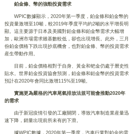
鉑金條、幣的強勁投資需求
WPIC數據顯示，2020年第一季度，鉑金條和鉑金幣的
投資量激增至10噸，較2019年季度平均約2噸的水平增長明
顯。這主要源于日本及美國對鉑金條和鉑金幣需求大幅增
加，歐洲市場需求雖基數較低，卻也出現增長。此外，三月
份鉑金價格下跌出現抄底機會，也對鉑金條、幣的投資需求
産生帶動作用。
目前，鉑金價格相對于自身、黃金和钯金仍處于曆史性
貼水。世界鉑金投資協會預測，鉑金條和鉑金幣的投資需求
預計在2020年會同比激增115%至19噸。
實施更為嚴格的汽車尾氣排放法規可能會推動2020年
的需求
由于新冠疫情引發的工廠關閉，導致汽車制造業産量迅
速下降，銷量出現前所未有的下滑。
據WPIC數據，2020年第一季度，汽車行業對鉑金的需