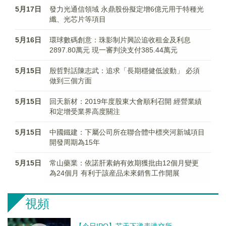
5月17日
發力光通信領域 永鼎股份擬定增6億元用于特種光
纖、光芯片等項目
5月16日
環球數碼創意：珠影制片興訟追收租金及利息
2897.80萬元 現一審判決支付385.44萬元
5月15日
殷哲對話陳志武：追求「長期穩健低波動」 必須
做到三個方面
5月15日
回天新材：2019年度股東大會順利召開 經營業績
和定增受業界高度關注
5月15日
中國鐵建：下屬公司所在聯合體中標夾河新城項目
開發周期為15年
5月15日
常山藥業：依諾肝素鈉有效期獲批由12個月變更
為24個月 有利于該産品未來銷售工作開展
視頻
【今日IPO】芯天下递表港交所