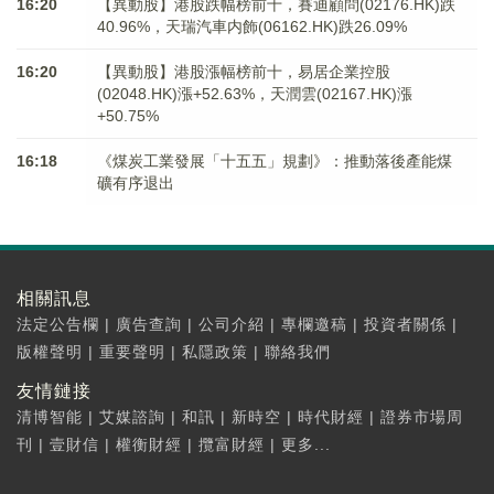
16:20
【異動股】港股跌幅榜前十，賽迪顧問(02176.HK)跌
40.96%，天瑞汽車内飾(06162.HK)跌26.09%
16:20
【異動股】港股漲幅榜前十，易居企業控股
(02048.HK)漲+52.63%，天潤雲(02167.HK)漲
+50.75%
16:18
《煤炭工業發展「十五五」規劃》：推動落後產能煤
礦有序退出
相關訊息
法定公告欄
|
廣告查詢
|
公司介紹
|
專欄邀稿
|
投資者關係
|
版權聲明
|
重要聲明
|
私隱政策
|
聯絡我們
友情鏈接
清博智能
|
艾媒諮詢
|
和訊
|
新時空
|
時代財經
|
證券市場周
刊
|
壹財信
|
權衡財經
|
攬富財經
|
更多...