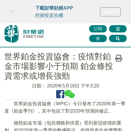
財華智庫網
FINTV
FINMETA
財華證券
媒體矩陣
下載財華財經APP
×
下載APP
智庫沙龍
聯絡我們
把握投資先機
訂閱
简
世界鉑金投資協會：疫情對鉑
金市場影響小于預期 鉑金條投
資需求或增長強勁
日期：
2020年5月18日 下午3:20
世界鉑金投資協會（WPIC）今日發布了2020年第一季
度《鉑金季刊》，其中包括了對2020年預測的修正。
雖然鉑金市場（包括價格和供需）受到新冠疫情的重
創，但2020年第一季度的數據顯示，疫情所産生的實際影