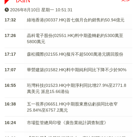
2026年8月10日 星期一 10:51:32
17:32
綠地香港(00337.HK)首七個月合約銷售約50.94億元
17:26
晶科電子股份(02551.HK)料中期盈轉虧約5300萬至
5800萬元
17:17
森松國際(02155.HK)擬斥不超5000萬港元購回股份
17:07
華營建築(01582.HK)料中期純利同比下降不少於90%
16:55
珩灣科技(01523.HK)中期淨利同比增27.9%至2771.8
萬美元 派息15.66港仙
16:38
五一視界(06651.HK)中期股東應佔虧損同比收窄
25.84%至6757.2萬元
16:24
市場監管總局印發《廣告業統計調查制度》