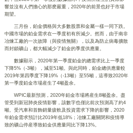
響並沒有人們擔心的那麽嚴重，2020年的前景也好于市場
期望。
三月份，鉑金價格與大多數股票和金屬一樣一同下跌。
中國市場的鉑金需求在一季度初有所減少。然而，由于南非
冶煉工廠的一次故障（與疫情無關），以及為防止病毒擴散
而封鎖礦山，都大幅減少了鉑金的季度供應量。
數據顯示，2020年第一季度鉑金的總需求比上一季度
下降5%（-3噸），減至51噸。與此同時，鉑金總供應量較
2019年第四季度下降19%（-13噸）至55噸，這導致2020年
第一季度鉑金市場産生了4噸盈余。
WPIC最新預測，2020年鉑金市場將産生8噸盈余。盡
管受到新冠肺炎疫情影響，該數字也僅比前次預測高了約4
噸。受汽車和首飾銷量疲軟及投資需求下降的影響，2020
年鉑金需求預計比2019年低18%；冶煉工廠關閉和疫情導
致的礦山停産導致鉑金供應量同比下降13%。