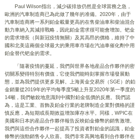
Paul Wilson指出，減少碳排放仍然是全球當務之急，
歐洲的汽車制造商已為此做了幾年的准備。2020年，由于
汽車制造商將一系列鉑金載量更高的在售柴油車和柴油混合
動力車納入其減排戰略，因此鉑金需求很可能會增加。钯金
的需求增長（與新冠疫情無關）及其高昂的價格，維持了中
國和北美這兩個全球最大的乘用車市場在汽油車催化劑中用
鉑金替代钯金的需求。
「隨著疫情的蔓延，我們與世界各地産品合作夥伴的密
切關系變得特別有價值，它使我們能時刻掌握市場發展動
態，並為我們提供更多見解。上海黃金交易所（SGE）的鉑
金銷量從2019年的平均每季度5噸上升至2020年第一季度的
14噸，我們敏銳地意識到中國對鉑金低價的反應。我們認
為，這是工業、首飾及鉑金行業的老牌制造企業對價格的謹
慎反應，為短期或長期效益增加庫存水平。同樣，WPIC在
美國和日本的産品合作夥伴報告反映鉑金條幣的銷售激增。
我們與這些合作夥伴一起提高了投資者對鉑金的認識，鉑金
條幣的強勁銷售令人欣喜。我們非常高興地看到合作夥伴在