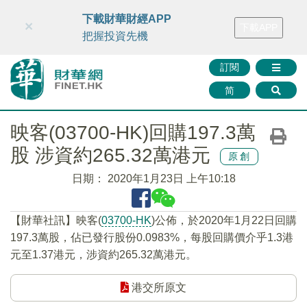
財華智庫網
FINTV
FINMETA
財華證券
媒體矩陣
下載財華財經APP
×
下載APP
智庫沙龍
聯絡我們
把握投資先機
訂閱
简
映客(03700-HK)回購197.3萬
股 涉資約265.32萬港元
原創
日期：
2020年1月23日 上午10:18
【財華社訊】映客(
03700-HK
)公佈，於2020年1月22日回購
197.3萬股，佔已發行股份0.0983%，每股回購價介乎1.3港
元至1.37港元，涉資約265.32萬港元。
港交所原文