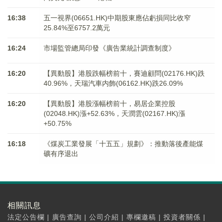
16:38
五一視界(06651.HK)中期股東應佔虧損同比收窄
25.84%至6757.2萬元
16:24
市場監管總局印發《廣告業統計調查制度》
16:20
【異動股】港股跌幅榜前十，賽迪顧問(02176.HK)跌
40.96%，天瑞汽車内飾(06162.HK)跌26.09%
16:20
【異動股】港股漲幅榜前十，易居企業控股
(02048.HK)漲+52.63%，天潤雲(02167.HK)漲
+50.75%
16:18
《煤炭工業發展「十五五」規劃》：推動落後產能煤
礦有序退出
相關訊息
法定公告欄
|
廣告查詢
|
公司介紹
|
專欄邀稿
|
投資者關係
|