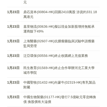
元
1月23日
鼎石資本(00804-HK)回購2410萬股 涉資約331.18
萬港元
1月23日
嘉里物流(00636-HK)擬以現金加新股增持無船承
運商餘下49%
1月23日
上海醫藥(02607-HK)抗腫瘤藥臨床試驗申請獲藥
監局受理
1月23日
泛亞環保(00556-HK)終止收購網上充值業務
1月23日
民生教育(01569-HK)終止合作舉辦河北工業大學
城市學院
1月23日
中國聖牧(01432-HK)向蒙牛(02319-HK)售乳製品
附屬
1月23日
中國生物製藥(01177-HK)發行7.5億歐元零息轉換
債 換股價有大溢價