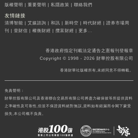
版權聲明
|
重要聲明
|
私隱政策
|
聯絡我們
友情鏈接
清博智能
|
艾媒諮詢
|
和訊
|
新時空
|
時代財經
|
證券市場周
刊
|
壹財信
|
權衡財經
|
攬富財經
|
更多...
香港政府指定刊載法定通告之憲報刊登報章
Copyright © 1998 - 2026 財華控股有限公司
香港財華社版權所有,未經同意不得轉載。
免責聲明：
財華控股有限公司及香港聯合交易所有限公司將盡力確保彼等所提供資料
之準確性及可靠性,但並不保證資料絕對無誤,資料如有錯漏而令閣下蒙受
損失,本公司概不負責。