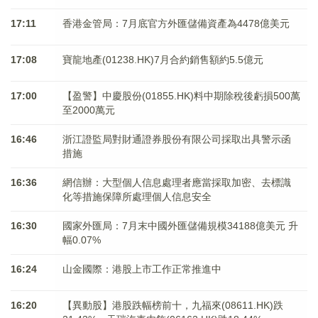
17:11
香港金管局：7月底官方外匯儲備資產為4478億美元
17:08
寶龍地產(01238.HK)7月合約銷售額約5.5億元
17:00
【盈警】中慶股份(01855.HK)料中期除稅後虧損500萬
至2000萬元
16:46
浙江證監局對財通證券股份有限公司採取出具警示函
措施
16:36
網信辦：大型個人信息處理者應當採取加密、去標識
化等措施保障所處理個人信息安全
16:30
國家外匯局：7月末中國外匯儲備規模34188億美元 升
幅0.07%
16:24
山金國際：港股上市工作正常推進中
16:20
【異動股】港股跌幅榜前十，九福來(08611.HK)跌