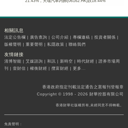
21.43%，天瑞汽車内飾(06162.HK)跌18.44%
相關訊息
法定公告欄
|
廣告查詢
|
公司介紹
|
專欄邀稿
|
投資者關係
|
版權聲明
|
重要聲明
|
私隱政策
|
聯絡我們
友情鏈接
清博智能
|
艾媒諮詢
|
和訊
|
新時空
|
時代財經
|
證券市場周
刊
|
壹財信
|
權衡財經
|
攬富財經
|
更多...
香港政府指定刊載法定通告之憲報刊登報章
Copyright © 1998 - 2026 財華控股有限公司
香港財華社版權所有,未經同意不得轉載。
免責聲明：