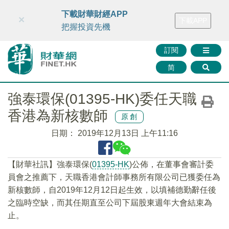
財華智庫網
FINTV
FINMETA
財華證券
媒體矩陣
下載財華財經APP
×
下載APP
智庫沙龍
聯絡我們
把握投資先機
訂閱
简
強泰環保(01395-HK)委任天職
香港為新核數師
原創
日期：
2019年12月13日 上午11:16
【財華社訊】強泰環保(
01395-HK
)公佈，在董事會審計委
員會之推薦下，天職香港會計師事務所有限公司已獲委任為
新核數師，自2019年12月12日起生效，以填補德勤辭任後
之臨時空缺，而其任期直至公司下屆股東週年大會結束為
止。