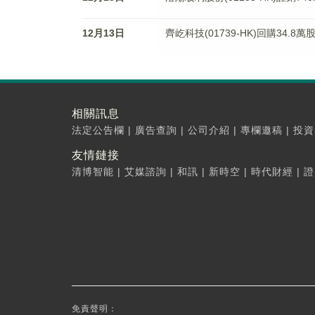
12月13日
齊屹科技(01739-HK)回購34.8萬
相關訊息
法定公告欄
|
廣告查詢
|
公司介紹
|
專欄邀稿
|
投資
友情鏈接
清博智能
|
艾媒諮詢
|
和訊
|
新時空
|
時代財經
|
證
免責聲明：