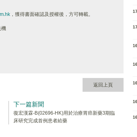
1
om.hk
，獲得書面確認及授權後，方可轉載。
1
先機
1
1
1
返回上頁
1
下一篇新聞
復宏漢霖-B(02696-HK)用於治療胃癌新藥3期臨
1
床研究完成首例患者給藥