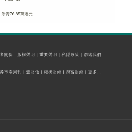
股 涉資76.85萬港元
者關係
|
版權聲明
|
重要聲明
|
私隱政策
|
聯絡我們
券市場周刊
|
壹財信
|
權衡財經
|
攬富財經
|
更多...