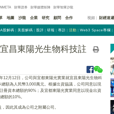
INMETA
財華證券
財華
媒體矩陣
財華
智庫沙龍
單
地圖
沙龍
企業
研究
顧問
合作
視頻
財經速
A股解碼
美股解碼
股評
研報
專訪
活動
Web3 Space專欄
K)向宜昌東陽光生物科技註
19年12月12日，公司與宜都東陽光實業就宜昌東陽光生物科
總額為人民幣3,000萬元。根據出資協議，公司同意以現
技註冊資本總額的90%；及宜都東陽光實業同意以現金出資
總額的10%。
益，因此其成為公司之附屬公司。