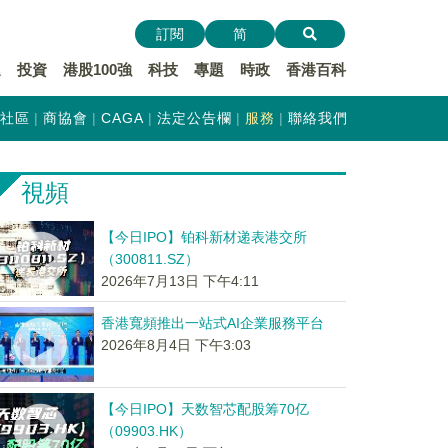
訂閱
简
遞
投資
港股100強
科技
專題
時政
香港百科
社區
商協會
CAGA
法定公告欄
服務
聯絡我們
視頻
【今日IPO】铂科新材递表港交所
（300811.SZ）
2026年7月13日 下午4:11
香港寬頻推出一站式AI企業服務平台
2026年8月4日 下午3:03
【今日IPO】天数智芯配股筹70亿
（09903.HK）