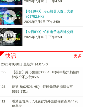
2026年7月10日 下午4:58
【今日IPO】珞石机器人首日大涨
（03752.HK）
2026年7月9日 下午3:59
【今日IPO】铂科电子递表港交所
2026年7月16日 下午3:50
快訊
更多
2026年8月8日 星期六 14:07:41
7:35
【盈警】綠心集團(00094.HK)料中期淨虧損同
比收窄不少於85%
7:26
德適-B(02526.HK)中期歸母淨虧損擴大至
5588.3萬元
7:11
香港金管局：7月底官方外匯儲備資產為4478
億美元