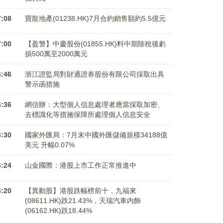
7:08
寶龍地產(01238.HK)7月合約銷售額約5.5億元
7:00
【盈警】中慶股份(01855.HK)料中期除稅後虧
損500萬至2000萬元
6:46
浙江證監局對財通證券股份有限公司採取出具
警示函措施
6:36
網信辦：大型個人信息處理者應當採取加密、
去標識化等措施保障所處理個人信息安全
6:30
國家外匯局：7月末中國外匯儲備規模34188億
美元 升幅0.07%
6:24
山金國際：港股上市工作正常推進中
6:20
【異動股】港股跌幅榜前十，九福來
(08611.HK)跌21.43%，天瑞汽車内飾
(06162.HK)跌18.44%