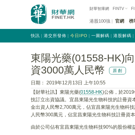
財華智庫網
FINTV
F
港股100強
官網
榜
快訊
港交所發佈
今日IPO
一圖解碼
港股解碼
東陽光藥(01558-H
資3000萬人民幣
原創
日期：
2019年12月13日 上午10:55
【財華社訊】東陽光藥(
01558-HK
)公佈，於20
技訂立出資協議。宜昌東陽光生物科技的註冊資本
金出資人民幣2,700萬元，佔宜昌東陽光生物科
人民幣300萬元，佔宜昌東陽光生物科技註冊資本
由於公司佔有宜昌東陽光生物科技90%的股份權