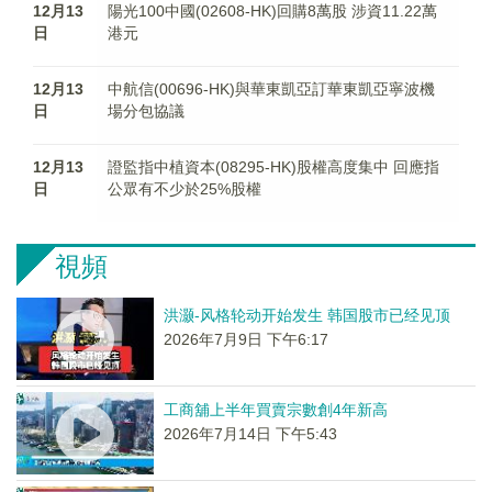
12月13
陽光100中國(02608-HK)回購8萬股 涉資11.22萬
日
港元
12月13
中航信(00696-HK)與華東凱亞訂華東凱亞寧波機
日
場分包協議
12月13
證監指中植資本(08295-HK)股權高度集中 回應指
日
公眾有不少於25%股權
視頻
洪灏-风格轮动开始发生 韩国股市已经见顶
2026年7月9日 下午6:17
工商舖上半年買賣宗數創4年新高
2026年7月14日 下午5:43