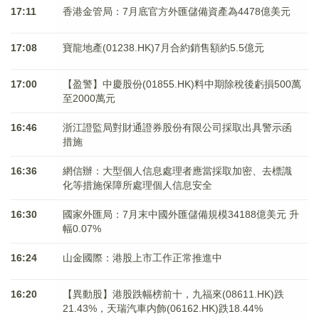
17:11
香港金管局：7月底官方外匯儲備資產為4478億美元
17:08
寶龍地產(01238.HK)7月合約銷售額約5.5億元
17:00
【盈警】中慶股份(01855.HK)料中期除稅後虧損500萬
至2000萬元
16:46
浙江證監局對財通證券股份有限公司採取出具警示函
措施
16:36
網信辦：大型個人信息處理者應當採取加密、去標識
化等措施保障所處理個人信息安全
16:30
國家外匯局：7月末中國外匯儲備規模34188億美元 升
幅0.07%
16:24
山金國際：港股上市工作正常推進中
16:20
【異動股】港股跌幅榜前十，九福來(08611.HK)跌
21.43%，天瑞汽車内飾(06162.HK)跌18.44%