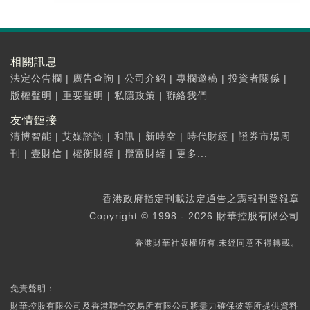
相關訊息
法定公告欄
|
廣告查詢
|
公司介紹
|
專欄邀稿
|
投資者關係
|
版權聲明
|
重要聲明
|
私隱政策
|
聯絡我們
友情鏈接
清博智能
|
艾媒諮詢
|
和訊
|
新時空
|
時代財經
|
證券市場周
刊
|
壹財信
|
權衡財經
|
攬富財經
|
更多...
香港政府指定刊載法定通告之憲報刊登報章
Copyright © 1998 - 2026 財華控股有限公司
香港財華社版權所有,未經同意不得轉載。
免責聲明：
財華控股有限公司及香港聯合交易所有限公司將盡力確保彼等所提供資料