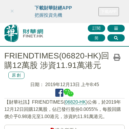
財華智庫網
FINTV
FINMETA
財華證券
媒體矩陣
下載財華財經APP
×
下載APP
智庫沙龍
聯絡我們
把握投資先機
訂閱
简
FRIENDTIMES(06820-HK)回
購12萬股 涉資11.91萬港元
原創
日期：
2019年12月13日 上午8:45
【財華社訊】FRIENDTIMES(
06820-HK
)公佈，於2019年
12月12日回購12萬股，佔已發行股份0.0055%，每股回購
價介乎0.98港元至1.00港元，涉資約11.91萬港元。