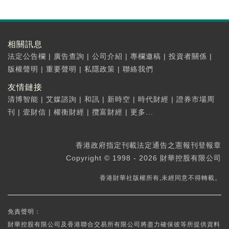
相關訊息
法定公告欄
|
廣告查詢
|
公司介紹
|
專欄邀稿
|
投資者關係
|
版權聲明
|
重要聲明
|
私隱政策
|
聯絡我們
友情鏈接
清博智能
|
艾媒諮詢
|
和訊
|
新時空
|
時代財經
|
證券市場周
刊
|
壹財信
|
權衡財經
|
攬富財經
|
更多...
香港政府指定刊載法定通告之憲報刊登報章
Copyright © 1998 - 2026 財華控股有限公司
香港財華社版權所有,未經同意不得轉載。
免責聲明：
財華控股有限公司及香港聯合交易所有限公司將盡力確保彼等所提供資料