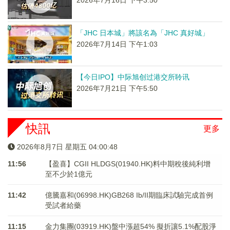
2026年7月16日 下午3:50
「JHC 日本城」將該名為「JHC 真好城」
2026年7月14日 下午1:03
【今日IPO】中际旭创过港交所聆讯
2026年7月21日 下午5:50
快訊
更多
2026年8月7日 星期五 04:00:48
11:56
【盈喜】CGII HLDGS(01940.HK)料中期稅後純利增
至不少於1億元
11:42
億騰嘉和(06998.HK)GB268 Ib/II期臨床試驗完成首例
受試者給藥
11:15
金力集團(03919.HK)盤中漲超54% 擬折讓5.1%配股淨