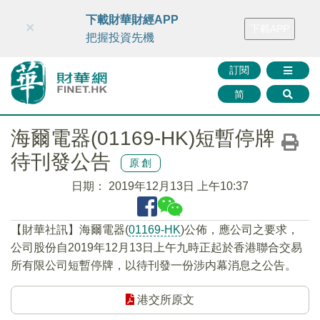
財華智庫網
FINTV
FINMETA
財華證券
媒體矩陣
下載財華財經APP
×
下載APP
智庫沙龍
聯絡我們
把握投資先機
訂閱
简
海爾電器(01169-HK)短暫停牌
待刊發公告
原創
日期：
2019年12月13日 上午10:37
【財華社訊】海爾電器(
01169-HK
)公佈，應公司之要求，
公司股份自2019年12月13日上午九時正起於香港聯合交易
所有限公司短暫停牌，以待刊發一份涉内幕消息之公告。
港交所原文