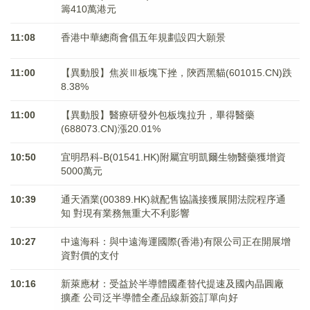
籌410萬港元
11:08
香港中華總商會倡五年規劃設四大願景
11:00
【異動股】焦炭Ⅲ板塊下挫，陝西黑貓(601015.CN)跌
8.38%
11:00
【異動股】醫療研發外包板塊拉升，畢得醫藥
(688073.CN)漲20.01%
10:50
宜明昂科-B(01541.HK)附屬宜明凱爾生物醫藥獲增資
5000萬元
10:39
通天酒業(00389.HK)就配售協議接獲展開法院程序通
知 對現有業務無重大不利影響
10:27
中遠海科：與中遠海運國際(香港)有限公司正在開展增
資對價的支付
10:16
新萊應材：受益於半導體國產替代提速及國內晶圓廠
擴產 公司泛半導體全產品線新簽訂單向好