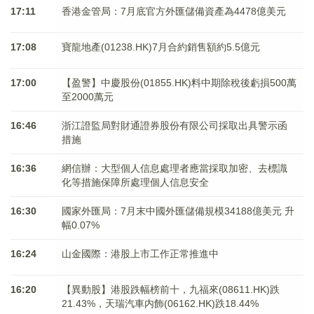
17:11
香港金管局：7月底官方外匯儲備資產為4478億美元
17:08
寶龍地產(01238.HK)7月合約銷售額約5.5億元
17:00
【盈警】中慶股份(01855.HK)料中期除稅後虧損500萬
至2000萬元
16:46
浙江證監局對財通證券股份有限公司採取出具警示函
措施
16:36
網信辦：大型個人信息處理者應當採取加密、去標識
化等措施保障所處理個人信息安全
16:30
國家外匯局：7月末中國外匯儲備規模34188億美元 升
幅0.07%
16:24
山金國際：港股上市工作正常推進中
16:20
【異動股】港股跌幅榜前十，九福來(08611.HK)跌
21.43%，天瑞汽車内飾(06162.HK)跌18.44%