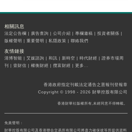
相關訊息
法定公告欄
|
廣告查詢
|
公司介紹
|
專欄邀稿
|
投資者關係
|
版權聲明
|
重要聲明
|
私隱政策
|
聯絡我們
友情鏈接
清博智能
|
艾媒諮詢
|
和訊
|
新時空
|
時代財經
|
證券市場周
刊
|
壹財信
|
權衡財經
|
攬富財經
|
更多...
香港政府指定刊載法定通告之憲報刊登報章
Copyright © 1998 - 2026 財華控股有限公司
香港財華社版權所有,未經同意不得轉載。
免責聲明：
財華控股有限公司及香港聯合交易所有限公司將盡力確保彼等所提供資料