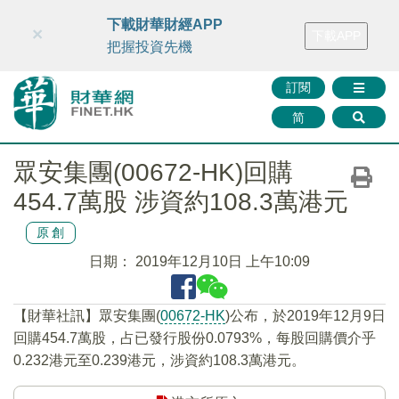
財華智庫網
FINTV
FINMETA
財華證券
媒體矩陣
下載財華財經APP
×
下載APP
智庫沙龍
聯絡我們
把握投資先機
訂閱
简
眾安集團(00672-HK)回購
454.7萬股 涉資約108.3萬港元
原創
日期：
2019年12月10日 上午10:09
【財華社訊】眾安集團(
00672-HK
)公布，於2019年12月9日
回購454.7萬股，占已發行股份0.0793%，每股回購價介乎
0.232港元至0.239港元，涉資約108.3萬港元。