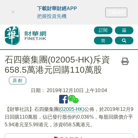
財華智庫網
FINTV
FINMETA
財華證券
媒體矩陣
下載財華財經APP
×
下載APP
智庫沙龍
聯絡我們
把握投資先機
訂閱
简
石四藥集團(02005-HK)斥資
658.5萬港元回購110萬股
原創
日期：
2019年12月10日 上午10:04
【財華社訊】石四藥集團(
02005-HK
)公佈，於2019年12月9
日回購110萬股，佔已發行股份約0.036%，每股回購價介乎
5.94港元至5.99港元，涉資658.5萬港元。