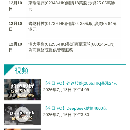
12月10
東瑞製葯(02348-HK)回購18萬股 涉資25.05萬港
日
元
12月10
齊屹科技(01739-HK)回購24.35萬股 涉資55.84萬
日
港元
12月10
港大零售(01255-HK)委託商贏環球(600146-CN)
日
為商贏醫院提供管理服務
視頻
【今日IPO】钧达股份[2865.HK]暴涨24%
2026年7月13日 下午4:09
【今日IPO】DeepSeek估值4800亿
2026年7月16日 下午3:50