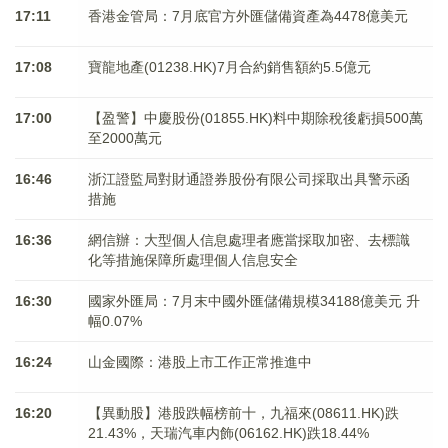
17:11
香港金管局：7月底官方外匯儲備資產為4478億美元
17:08
寶龍地產(01238.HK)7月合約銷售額約5.5億元
17:00
【盈警】中慶股份(01855.HK)料中期除稅後虧損500萬
至2000萬元
16:46
浙江證監局對財通證券股份有限公司採取出具警示函
措施
16:36
網信辦：大型個人信息處理者應當採取加密、去標識
化等措施保障所處理個人信息安全
16:30
國家外匯局：7月末中國外匯儲備規模34188億美元 升
幅0.07%
16:24
山金國際：港股上市工作正常推進中
16:20
【異動股】港股跌幅榜前十，九福來(08611.HK)跌
21.43%，天瑞汽車内飾(06162.HK)跌18.44%