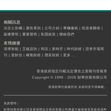
相關訊息
法定公告欄
|
廣告查詢
|
公司介紹
|
專欄邀稿
|
投資者關係
|
版權聲明
|
重要聲明
|
私隱政策
|
聯絡我們
友情鏈接
清博智能
|
艾媒諮詢
|
和訊
|
新時空
|
時代財經
|
證券市場周
刊
|
壹財信
|
權衡財經
|
攬富財經
|
更多...
香港政府指定刊載法定通告之憲報刊登報章
Copyright © 1998 - 2026 財華控股有限公司
香港財華社版權所有,未經同意不得轉載。
免責聲明：
財華控股有限公司及香港聯合交易所有限公司將盡力確保彼等所提供資料