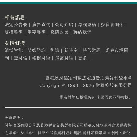
相關訊息
法定公告欄
|
廣告查詢
|
公司介紹
|
專欄邀稿
|
投資者關係
|
版權聲明
|
重要聲明
|
私隱政策
|
聯絡我們
友情鏈接
清博智能
|
艾媒諮詢
|
和訊
|
新時空
|
時代財經
|
證券市場周
刊
|
壹財信
|
權衡財經
|
攬富財經
|
更多...
香港政府指定刊載法定通告之憲報刊登報章
Copyright © 1998 - 2026 財華控股有限公司
香港財華社版權所有,未經同意不得轉載。
免責聲明：
財華控股有限公司及香港聯合交易所有限公司將盡力確保彼等所提供資料
之準確性及可靠性,但並不保證資料絕對無誤,資料如有錯漏而令閣下蒙受