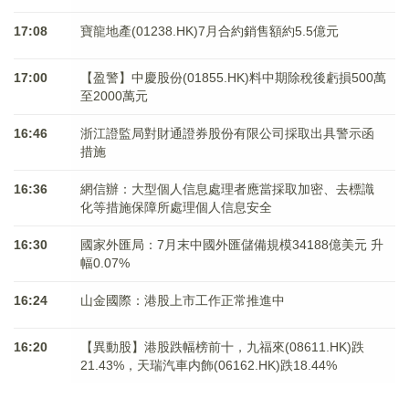
17:08
寶龍地產(01238.HK)7月合約銷售額約5.5億元
17:00
【盈警】中慶股份(01855.HK)料中期除稅後虧損500萬
至2000萬元
16:46
浙江證監局對財通證券股份有限公司採取出具警示函
措施
16:36
網信辦：大型個人信息處理者應當採取加密、去標識
化等措施保障所處理個人信息安全
16:30
國家外匯局：7月末中國外匯儲備規模34188億美元 升
幅0.07%
16:24
山金國際：港股上市工作正常推進中
16:20
【異動股】港股跌幅榜前十，九福來(08611.HK)跌
21.43%，天瑞汽車内飾(06162.HK)跌18.44%