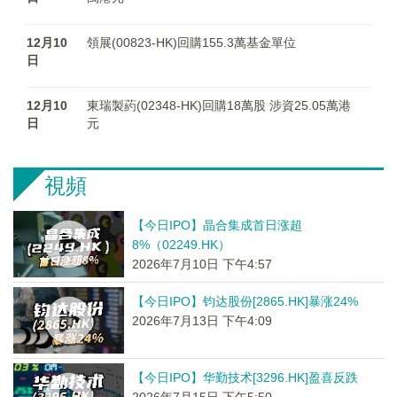
12月10
領展(00823-HK)回購155.3萬基金單位
日
12月10
東瑞製葯(02348-HK)回購18萬股 涉資25.05萬港
日
元
視頻
【今日IPO】晶合集成首日涨超
8%（02249.HK）
2026年7月10日 下午4:57
【今日IPO】钧达股份[2865.HK]暴涨24%
2026年7月13日 下午4:09
【今日IPO】华勤技术[3296.HK]盈喜反跌