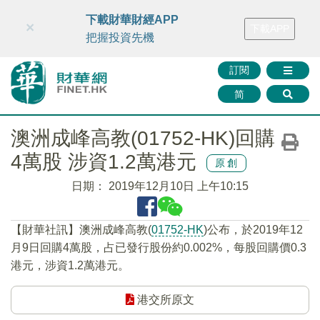
財華智庫網
FINTV
FINMETA
財華證券
媒體矩陣
下載財華財經APP
×
下載APP
智庫沙龍
聯絡我們
把握投資先機
訂閱
简
澳洲成峰高教(01752-HK)回購
4萬股 涉資1.2萬港元
原創
日期：
2019年12月10日 上午10:15
【財華社訊】澳洲成峰高教(
01752-HK
)公布，於2019年12
月9日回購4萬股，占已發行股份約0.002%，每股回購價0.3
港元，涉資1.2萬港元。
港交所原文