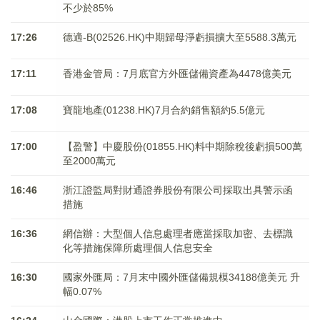
不少於85%
17:26
德適-B(02526.HK)中期歸母淨虧損擴大至5588.3萬元
17:11
香港金管局：7月底官方外匯儲備資產為4478億美元
17:08
寶龍地產(01238.HK)7月合約銷售額約5.5億元
17:00
【盈警】中慶股份(01855.HK)料中期除稅後虧損500萬
至2000萬元
16:46
浙江證監局對財通證券股份有限公司採取出具警示函
措施
16:36
網信辦：大型個人信息處理者應當採取加密、去標識
化等措施保障所處理個人信息安全
16:30
國家外匯局：7月末中國外匯儲備規模34188億美元 升
幅0.07%