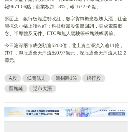
報9671.06點；創業板跌1.3%，報1672.65點。
盤面上，銀行板塊逆勢收紅，數字貨幣概念板塊大漲，鈦金
屬概念小幅上漲收紅；科技藍籌股集體回調，集成電路概
念、半導體及元件、ETC和無人駕駛等板塊跌幅居前。
今日滬深兩市成交額逾5200億，北上資金淨流入逾11億，
其中，滬股通全天淨流出0.97億元，深股通全天淨流入12.2
億元。
A股
低開低走
滬指跌1%
銀行股
區塊鏈
逆市大漲