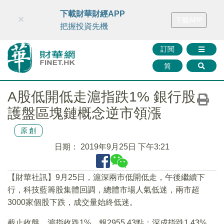
財華智庫網
FINTV
FINMETA
財華證券
媒體矩陣
下載財華財經APP
×
下載APP
智庫沙龍
聯絡我們
把握投資先機
訂閱
简
A股低開低走滬指跌1% 銀行股
護盤區塊鏈概念逆市領漲
原創
日期：
2019年9月25日 下午3:21
【財華社訊】9月25日，滬深兩市低開低走，午後繼續下
行，科技藍籌股集體回調，總體市場人氣低迷，兩市超
3000家個股下跌，成交量始終低迷。
截止收盤，滬指收跌1%，報2955.43點；深成指跌1.43%，