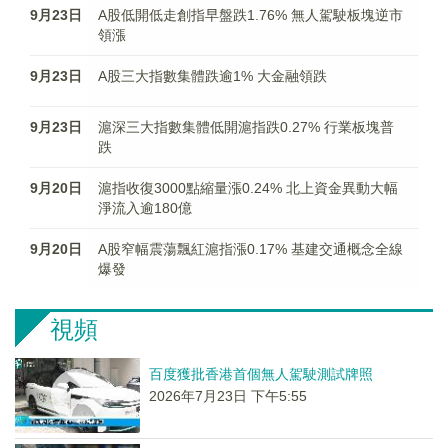
9月23日
A股低開低走創指早盤跌1.76% 無人駕駛板塊逆市
領漲
9月23日
A股三大指數集體跌逾1% 大金融領跌
9月23日
滬深三大指數集體低開滬指跌0.27% 行業板塊普
跌
9月20日
滬指收復3000點縮量漲0.24% 北上資金異動大幅
淨流入逾180億
9月20日
A股窄幅震蕩飄紅滬指漲0.17% 基建交通概念全線
爆發
視頻
百度獲批香港首個無人駕駛測試牌照
2026年7月23日 下午5:55