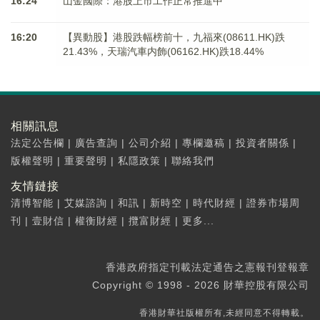
16:24
山金國際：港股上市工作正常推進中
16:20
【異動股】港股跌幅榜前十，九福來(08611.HK)跌
21.43%，天瑞汽車内飾(06162.HK)跌18.44%
相關訊息
法定公告欄
|
廣告查詢
|
公司介紹
|
專欄邀稿
|
投資者關係
|
版權聲明
|
重要聲明
|
私隱政策
|
聯絡我們
友情鏈接
清博智能
|
艾媒諮詢
|
和訊
|
新時空
|
時代財經
|
證券市場周
刊
|
壹財信
|
權衡財經
|
攬富財經
|
更多...
香港政府指定刊載法定通告之憲報刊登報章
Copyright © 1998 - 2026 財華控股有限公司
香港財華社版權所有,未經同意不得轉載。