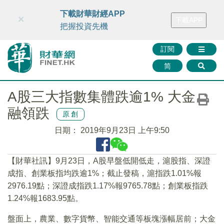
財華智庫網
FINTV
FINMETA
財華證券
媒體矩陣
下載財華財經APP
×
下載APP
智庫沙龍
聯絡我們
把握投資先機
訂閱
简
A股三大指數集體跌逾1% 大金
融領跌
原創
日期：
2019年9月23日 上午9:50
【財華社訊】9月23日，A股早盤低開低走，滬股指、深證
成指、創業板指均跌逾1%；截止發稿，滬指跌1.01%報
2976.19點；深證成指跌1.17%報9765.78點；創業板指跌
1.24%報1683.95點。
盤面上，農業、數字貨幣、智能交通等板塊漲幅居前；大金