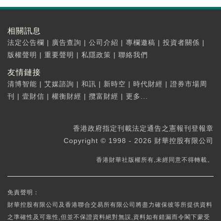
相關訊息
法定公告欄
|
廣告查詢
|
公司介紹
|
專欄邀稿
|
投資者關係
|
版權聲明
|
重要聲明
|
私隱政策
|
聯絡我們
友情鏈接
清博智能
|
艾媒諮詢
|
和訊
|
新時空
|
時代財經
|
證券市場周
刊
|
壹財信
|
權衡財經
|
攬富財經
|
更多...
香港政府指定刊載法定通告之憲報刊登報章
Copyright © 1998 - 2026 財華控股有限公司
香港財華社版權所有,未經同意不得轉載。
免責聲明：
財華控股有限公司及香港聯合交易所有限公司將盡力確保彼等所提供資料
之準確性及可靠性,但並不保證資料絕對無誤,資料如有錯漏而令閣下蒙受