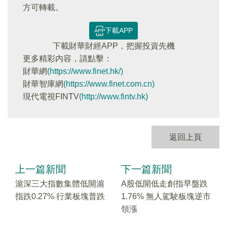
方可轉載。
下載APP
下載財華財經APP，把握投資先機
更多精彩内容，請點擊：
財華網
(https://www.finet.hk/)
財華智庫網
(https://www.finet.com.cn)
現代電視FINTV
(http://www.fintv.hk)
返回上頁
上一篇新聞
下一篇新聞
滬深三大指數集體低開滬
A股低開低走創指早盤跌
指跌0.27% 行業板塊普跌
1.76% 無人駕駛板塊逆市
領漲