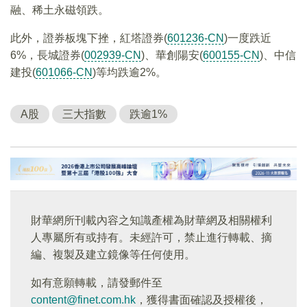
融、稀土永磁領跌。
此外，證券板塊下挫，紅塔證券(
601236-CN
)一度跌近
6%，長城證券(
002939-CN
)、華創陽安(
600155-CN
)、中信
建投(
601066-CN
)等均跌逾2%。
A股
三大指數
跌逾1%
財華網所刊載內容之知識產權為財華網及相關權利
人專屬所有或持有。未經許可，禁止進行轉載、摘
編、複製及建立鏡像等任何使用。
如有意願轉載，請發郵件至
content@finet.com.hk
，獲得書面確認及授權後，