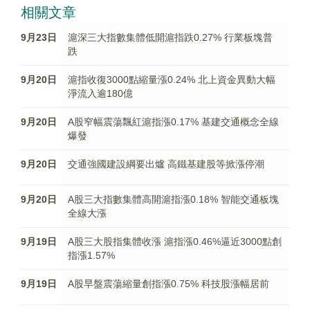
相關文章
9月23日
滬深三大指數集體低開滬指跌0.27% 行業板塊普
跌
9月20日
滬指收復3000點縮量漲0.24% 北上資金異動大幅
淨流入逾180億
9月20日
A股窄幅震蕩飄紅滬指漲0.17% 基建交通概念全線
爆發
9月20日
交通強國建設綱要出爐 高鐵基建股等掀漲停潮
9月20日
A股三大指數集體高開滬指漲0.18% 智能交通板塊
全線大漲
9月19日
A股三大股指集體收漲 滬指漲0.46%逼近3000點創
指漲1.57%
9月19日
A股早盤震蕩縮量創指漲0.75% 科技股漲幅居前