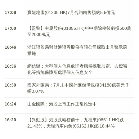
17:08
寶龍地產(01238.HK)7月合約銷售額約5.5億元
17:00
【盈警】中慶股份(01855.HK)料中期除稅後虧損500萬
至2000萬元
16:46
浙江證監局對財通證券股份有限公司採取出具警示函
措施
16:36
網信辦：大型個人信息處理者應當採取加密、去標識
化等措施保障所處理個人信息安全
16:30
國家外匯局：7月末中國外匯儲備規模34188億美元 升
幅0.07%
16:24
山金國際：港股上市工作正常推進中
16:20
【異動股】港股跌幅榜前十，九福來(08611.HK)跌
21.43%，天瑞汽車内飾(06162.HK)跌18.44%