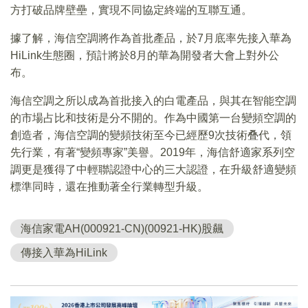
方打破品牌壁壘，實現不同協定終端的互聯互通。
據了解，海信空調將作為首批產品，於7月底率先接入華為
HiLink生態圈，預計將於8月的華為開發者大會上對外公
布。
海信空調之所以成為首批接入的白電產品，與其在智能空調
的市場占比和技術是分不開的。作為中國第一台變頻空調的
創造者，海信空調的變頻技術至今已經歷9次技術叠代，領
先行業，有著“變頻專家”美譽。2019年，海信舒適家系列空
調更是獲得了中輕聯認證中心的三大認證，在升級舒適變頻
標準同時，還在推動著全行業轉型升級。
海信家電AH(000921-CN)(00921-HK)股飆
傳接入華為HiLink