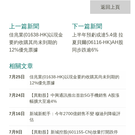
返回上頁
上一篇新聞
下一篇新聞
佳兆業(01638-HK)以現金
上半年預虧或達5.4億 拉
要約收購其尚未到期的
夏貝爾(06116-HK)AH股
12%優先票據
同步跌逾6%
相關文章
7月25日
佳兆業(01638-HK)以現金要約收購其尚未到期的
12%優先票據
7月24日
【異動股】中興通訊推出首款5G手機銷售 A股漲
幅擴大至逾4%
7月16日
新城新舵手：今年2700億銷售不變 穆迪列降級評
估
7月9日
【異動股】新城控股(601155-CN)放量打開跌停