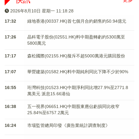
2026年8月10日 星期一 11:18:28
17:32
綠地香港(00337.HK)首七個月合約銷售約50.94億元
17:26
晶科電子股份(02551.HK)料中期盈轉虧約5300萬至
5800萬元
17:17
森松國際(02155.HK)擬斥不超5000萬港元購回股份
17:07
華營建築(01582.HK)料中期純利同比下降不少於90%
16:55
珩灣科技(01523.HK)中期淨利同比增27.9%至2771.8
萬美元 派息15.66港仙
16:38
五一視界(06651.HK)中期股東應佔虧損同比收窄
25.84%至6757.2萬元
16:24
市場監管總局印發《廣告業統計調查制度》