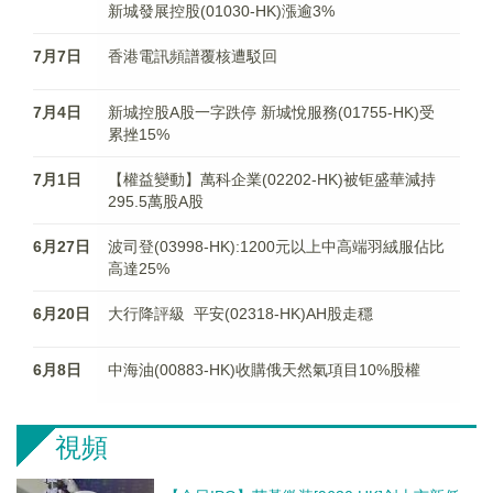
新城發展控股(01030-HK)漲逾3%
7月7日
香港電訊頻譜覆核遭駁回
7月4日
新城控股A股一字跌停 新城悅服務(01755-HK)受
累挫15%
7月1日
【權益變動】萬科企業(02202-HK)被钜盛華減持
295.5萬股A股
6月27日
波司登(03998-HK):1200元以上中高端羽絨服佔比
高達25%
6月20日
大行降評級 平安(02318-HK)AH股走穩
6月8日
中海油(00883-HK)收購俄天然氣項目10%股權
視頻