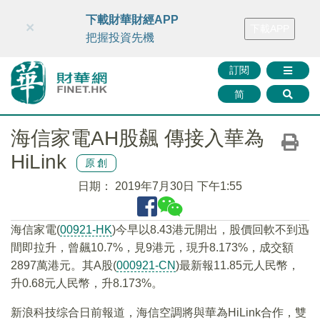
財華智庫網
FINTV
FINMETA
財華證券
媒體矩陣
下載財華財經APP
×
下載APP
智庫沙龍
聯絡我們
把握投資先機
訂閱
简
海信家電AH股飆 傳接入華為
HiLink
原創
日期：
2019年7月30日 下午1:55
海信家電(
00921-HK
)今早以8.43港元開出，股價回軟不到迅
間即拉升，曾飆10.7%，見9港元，現升8.173%，成交額
2897萬港元。其A股(
000921-CN
)最新報11.85元人民幣，
升0.68元人民幣，升8.173%。
新浪科技综合日前報道，海信空調將與華為HiLink合作，雙