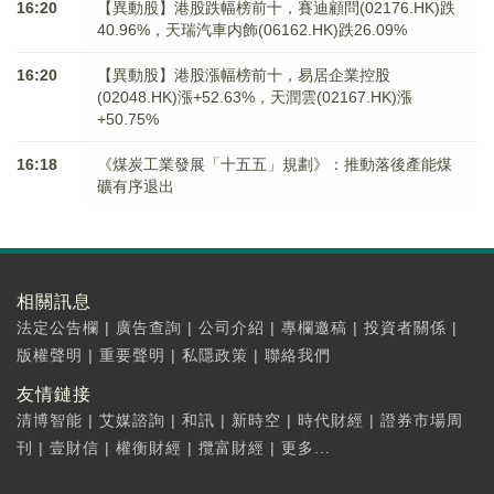
16:20
【異動股】港股跌幅榜前十，賽迪顧問(02176.HK)跌
40.96%，天瑞汽車内飾(06162.HK)跌26.09%
16:20
【異動股】港股漲幅榜前十，易居企業控股
(02048.HK)漲+52.63%，天潤雲(02167.HK)漲
+50.75%
16:18
《煤炭工業發展「十五五」規劃》：推動落後產能煤
礦有序退出
相關訊息
法定公告欄
|
廣告查詢
|
公司介紹
|
專欄邀稿
|
投資者關係
|
版權聲明
|
重要聲明
|
私隱政策
|
聯絡我們
友情鏈接
清博智能
|
艾媒諮詢
|
和訊
|
新時空
|
時代財經
|
證券市場周
刊
|
壹財信
|
權衡財經
|
攬富財經
|
更多...