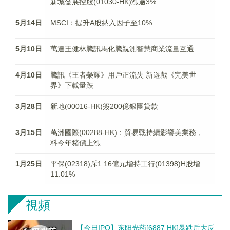
新城發展控股(01030-HK)漲逾3%
5月14日
MSCI：提升A股納入因子至10%
5月10日
萬達王健林騰訊馬化騰親測智慧商業流量互通
4月10日
騰訊《王者榮耀》用戶正流失 新遊戲《完美世
界》下載量跌
3月28日
新地(00016-HK)簽200億銀團貸款
3月15日
萬洲國際(00288-HK)：貿易戰持續影響美業務，
料今年豬價上漲
1月25日
平保(02318)斥1.16億元增持工行(01398)H股增
11.01%
視頻
【今日IPO】东阳光药[6887.HK]暴跌后大反