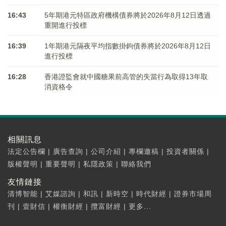
16:43
5年期港元特區政府機構債券將於2026年8月12日透過
重開進行投標
16:39
1年期港元隔夜平均指數掛鉤債券將於2026年8月12日
進行投標
16:28
香港證監會就中國糖果前高管的失當行為取得13年取
消資格令
相關訊息
法定公告欄
|
廣告查詢
|
公司介紹
|
專欄邀稿
|
投資者關係
|
版權聲明
|
重要聲明
|
私隱政策
|
聯絡我們
友情鏈接
清博智能
|
艾媒諮詢
|
和訊
|
新時空
|
時代財經
|
證券市場周
刊
|
壹財信
|
權衡財經
|
攬富財經
|
更多...