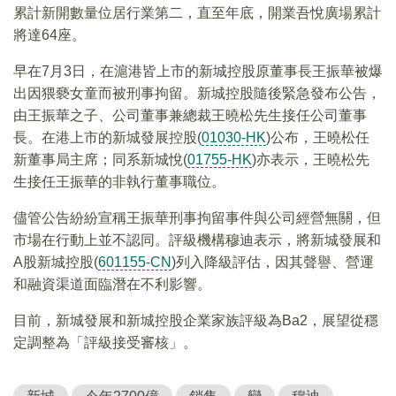
累計新開數量位居行業第二，直至年底，開業吾悅廣場累計
將達64座。
早在7月3日，在滬港皆上市的新城控股原董事長王振華被爆
出因猥褻女童而被刑事拘留。新城控股隨後緊急發布公告，
由王振華之子、公司董事兼總裁王曉松先生接任公司董事
長。在港上市的新城發展控股(
01030-HK
)公布，王曉松任
新董事局主席；同系新城悅(
01755-HK
)亦表示，王曉松先
生接任王振華的非執行董事職位。
儘管公告紛紛宣稱王振華刑事拘留事件與公司經營無關，但
市場在行動上並不認同。評級機構穆迪表示，將新城發展和
A股新城控股(
601155-CN
)列入降級評估，因其聲譽、營運
和融資渠道面臨潛在不利影響。
目前，新城發展和新城控股企業家族評級為Ba2，展望從穩
定調整為「評級接受審核」。