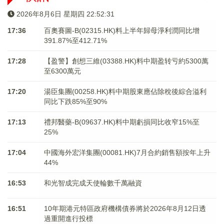
2026年8月6日 星期四 22:52:31
17:36
百奧賽圖-B(02315.HK)料上半年歸母淨利潤同比增
391.87%至412.71%
17:28
【盈警】創想三維(03388.HK)料中期盈转亏約5300萬
至6300萬元
17:20
湯臣集團(00258.HK)料中期股東應佔除稅後綜合溢利
同比下跌85%至90%
17:13
禮邦醫藥-B(09637.HK)料中期虧損同比收窄15%至
25%
17:04
中國海外宏洋集團(00081.HK)7月合約銷售額按年上升
44%
16:53
和光智成完成天使輪數千萬融資
16:51
10年期港元特區政府機構債券將於2026年8月12日透
過重開進行投標