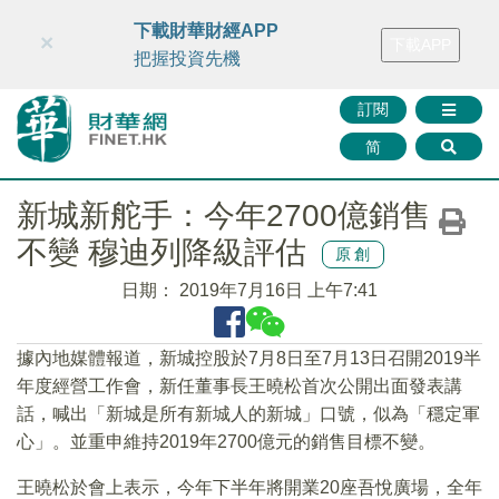
財華智庫網
FINTV
FINMETA
財華證券
媒體矩陣
下載財華財經APP
×
下載APP
智庫沙龍
聯絡我們
把握投資先機
訂閱
简
新城新舵手：今年2700億銷售
不變 穆迪列降級評估
原創
日期：
2019年7月16日 上午7:41
據內地媒體報道，新城控股於7月8日至7月13日召開2019半
年度經營工作會，新任董事長王曉松首次公開出面發表講
話，喊出「新城是所有新城人的新城」口號，似為「穩定軍
心」。並重申維持2019年2700億元的銷售目標不變。
王曉松於會上表示，今年下半年將開業20座吾悅廣場，全年