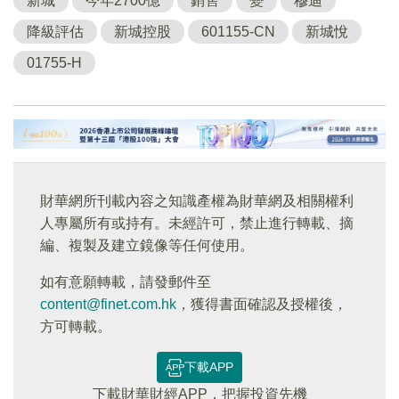
新城
今年2700億
銷售
變
穆迪
降級評估
新城控股
601155-CN
新城悅
01755-H
財華網所刊載內容之知識產權為財華網及相關權利
人專屬所有或持有。未經許可，禁止進行轉載、摘
編、複製及建立鏡像等任何使用。
如有意願轉載，請發郵件至
content@finet.com.hk
，獲得書面確認及授權後，
方可轉載。
下載APP
下載財華財經APP，把握投資先機