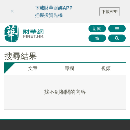
財華智庫網
FINTV
FINMETA
財華證券
媒體矩陣
下載財華財經APP
×
下載APP
智庫沙龍
聯絡我們
把握投資先機
訂閱
简
搜尋結果
文章
專欄
視頻
找不到相關的內容