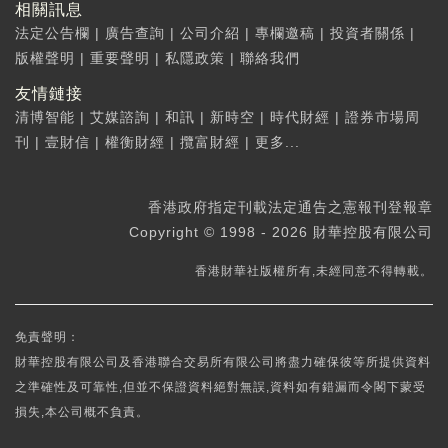
相關訊息
法定公告欄
|
廣告查詢
|
公司介紹
|
專欄邀稿
|
投資者關係
|
版權聲明
|
重要聲明
|
私隱政策
|
聯絡我們
友情鏈接
清博智能
|
艾媒諮詢
|
和訊
|
新時空
|
時代財經
|
證券市場周
刊
|
壹財信
|
權衡財經
|
攬富財經
|
更多...
香港政府指定刊載法定通告之憲報刊登報章
Copyright © 1998 - 2026 財華控股有限公司
香港財華社版權所有,未經同意不得轉載。
免責聲明：
財華控股有限公司及香港聯合交易所有限公司將盡力確保彼等所提供資料
之準確性及可靠性,但並不保證資料絕對無誤,資料如有錯漏而令閣下蒙受
損失,本公司概不負責。