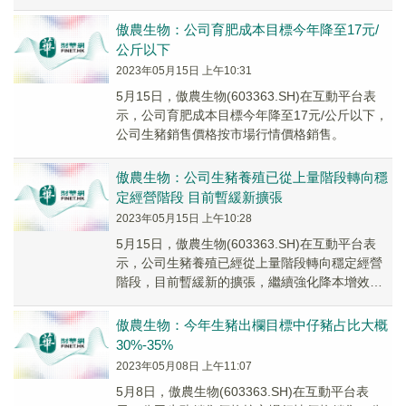
過程，目前公司養殖規模擴張告一段落，轉入平
穩...
傲農生物：公司育肥成本目標今年降至17元/
公斤以下
2023年05月15日 上午10:31
5月15日，傲農生物(603363.SH)在互動平台表
示，公司育肥成本目標今年降至17元/公斤以下，
公司生豬銷售價格按市場行情價格銷售。
傲農生物：公司生豬養殖已從上量階段轉向穩
定經營階段 目前暫緩新擴張
2023年05月15日 上午10:28
5月15日，傲農生物(603363.SH)在互動平台表
示，公司生豬養殖已經從上量階段轉向穩定經營
階段，目前暫緩新的擴張，繼續強化降本增效的
措施；發揮穩定增長的飼料、屠宰食品業務收...
傲農生物：今年生豬出欄目標中仔豬占比大概
30%-35%
2023年05月08日 上午11:07
5月8日，傲農生物(603363.SH)在互動平台表