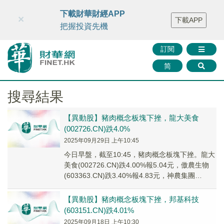
財華智庫網
FINTV
FINMETA
財華證券
媒體矩陣
下載財華財經APP
×
下載APP
智庫沙龍
聯絡我們
把握投資先機
訂閱
简
搜尋結果
【異動股】豬肉概念板塊下挫，龍大美食
(002726.CN)跌4.0%
2025年09月29日 上午10:45
今日早盤，截至10:45，豬肉概念板塊下挫。龍大
美食(002726.CN)跌4.00%報5.04元，傲農生物
(603363.CN)跌3.40%報4.83元，神農集團
(605296...
【異動股】豬肉概念板塊下挫，邦基科技
(603151.CN)跌4.01%
2025年09月18日 上午10:30