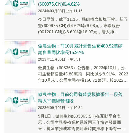
(600975.CN)跌4.62%
2024年03月08日 上午11:15
今日早盤，截至11:15，豬肉概念板塊下挫。新五
豐(600975.CN)跌4.62%報9.08元，東瑞股份
(001201.CN)跌3.69%報16.97元，唐人神
(002567....
傲農生物：前10月累計銷售生豬489.92萬頭
銷售量同比增長15.92%
2023年11月06日 下午5:51
傲農生物（603363）公告稱，2023年10月，公
司生豬銷售量45.86萬頭，同比減少8.91%。2023
年10月末，公司生豬存欄166.72萬頭，較2022年
12月末減少31...
傲農生物：目前公司養殖規模擴張告一段落
轉入平穩經營階段
2023年09月01日 上午10:34
9月1日，傲農生物(603363.SH)在互動平台表
示，公司生豬養殖業務系近兩三年快速發展而
來，養殖業務成本需要隨著時間推移下降有一定