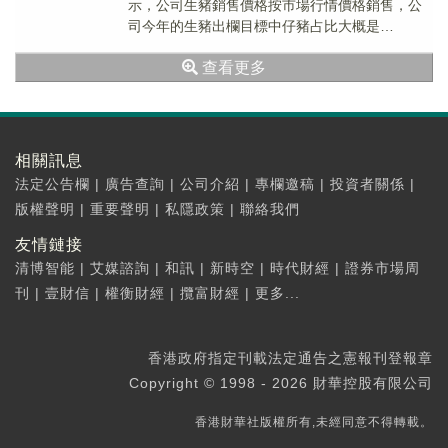
示，公司生豬銷售價格按市場行情價格銷售，公
司今年的生豬出欄目標中仔豬占比大概是
30%-35%。
查看更多
相關訊息
法定公告欄
|
廣告查詢
|
公司介紹
|
專欄邀稿
|
投資者關係
|
版權聲明
|
重要聲明
|
私隱政策
|
聯絡我們
友情鏈接
清博智能
|
艾媒諮詢
|
和訊
|
新時空
|
時代財經
|
證券市場周
刊
|
壹財信
|
權衡財經
|
攬富財經
|
更多...
香港政府指定刊載法定通告之憲報刊登報章
Copyright © 1998 - 2026 財華控股有限公司
香港財華社版權所有,未經同意不得轉載。