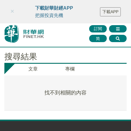
財華智庫網
FINTV
FINMETA
財華證券
媒體矩陣
下載財華財經APP
×
下載APP
智庫沙龍
聯絡我們
把握投資先機
訂閱
简
搜尋結果
文章
專欄
找不到相關的內容