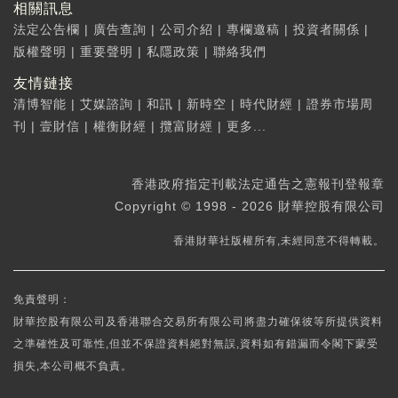
相關訊息
法定公告欄
|
廣告查詢
|
公司介紹
|
專欄邀稿
|
投資者關係
|
版權聲明
|
重要聲明
|
私隱政策
|
聯絡我們
友情鏈接
清博智能
|
艾媒諮詢
|
和訊
|
新時空
|
時代財經
|
證券市場周
刊
|
壹財信
|
權衡財經
|
攬富財經
|
更多...
香港政府指定刊載法定通告之憲報刊登報章
Copyright © 1998 - 2026 財華控股有限公司
香港財華社版權所有,未經同意不得轉載。
免責聲明：
財華控股有限公司及香港聯合交易所有限公司將盡力確保彼等所提供資料
之準確性及可靠性,但並不保證資料絕對無誤,資料如有錯漏而令閣下蒙受
損失,本公司概不負責。