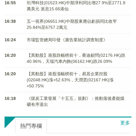
16:55
珩灣科技(01523.HK)中期淨利同比增27.9%至2771.8
萬美元 派息15.66港仙
16:38
五一視界(06651.HK)中期股東應佔虧損同比收窄
25.84%至6757.2萬元
16:24
市場監管總局印發《廣告業統計調查制度》
16:20
【異動股】港股跌幅榜前十，賽迪顧問(02176.HK)跌
40.96%，天瑞汽車内飾(06162.HK)跌26.09%
16:20
【異動股】港股漲幅榜前十，易居企業控股
(02048.HK)漲+52.63%，天潤雲(02167.HK)漲
+50.75%
16:18
《煤炭工業發展「十五五」規劃》：推動落後產能煤
礦有序退出
更多
熱門專欄