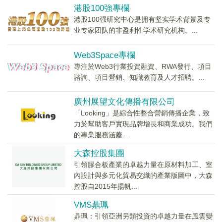
港股100強專欄
港股100强研究中心是拥有坚实学术背景及专
业专家团队的非盈利性学术研究机构。...
Web3Space專欄
專注於Web3行業投資融資、RWA發行、項目
諮詢、項目營銷、知識教育及人才招聘。...
廣州展望文化傳播有限公司
「Looking」是綜合性整合營銷傳播企業，致
力於幫助客戶實現品牌增長和商業成功。我們
的專業服務涵蓋...
大森控股集團
引領膠合板產業的卓越力量在原材料加工、室
內設計與多元化貿易交織的產業版圖中，大森
控股自2015年揚帆...
VMS鼎珮
鼎珮：引領亞洲另類投資的卓越力量在風雲變