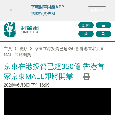
財華智庫網
FINTV
FINMETA
財華證券
媒體矩陣
下載財華財經APP
×
下載APP
智庫沙龍
聯絡我們
把握投資先機
訂閱
简
主頁
視頻
京東在港投資已超350億 香港首家京東
MALL即將開業
京東在港投資已超350億 香港首
家京東MALL即將開業
2026年6月8日 下午16:09