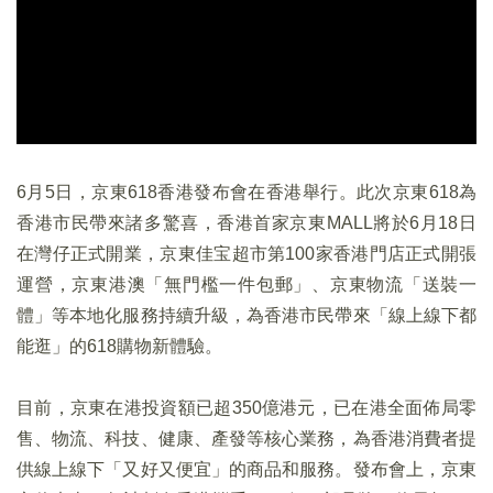
6月5日，京東618香港發布會在香港舉行。此次京東618為
香港市民帶來諸多驚喜，香港首家京東MALL將於6月18日
在灣仔正式開業，京東佳宝超市第100家香港門店正式開張
運營，京東港澳「無門檻一件包郵」、京東物流「送裝一
體」等本地化服務持續升級，為香港市民帶來「線上線下都
能逛」的618購物新體驗。
目前，京東在港投資額已超350億港元，已在港全面佈局零
售、物流、科技、健康、產發等核心業務，為香港消費者提
供線上線下「又好又便宜」的商品和服務。發布會上，京東