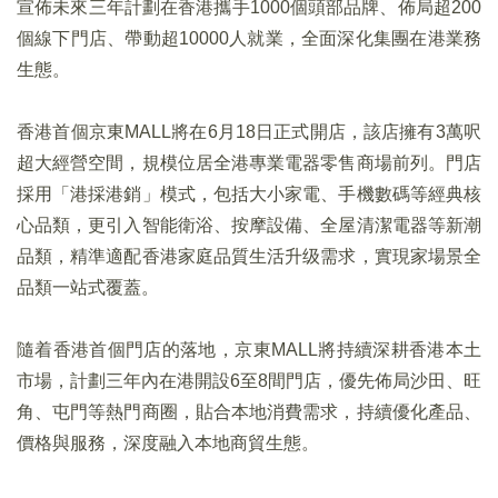
宣佈未來三年計劃在香港攜手1000個頭部品牌、佈局超200
個線下門店、帶動超10000人就業，全面深化集團在港業務
生態。
香港首個京東MALL將在6月18日正式開店，該店擁有3萬呎
超大經營空間，規模位居全港專業電器零售商場前列。門店
採用「港採港銷」模式，包括大小家電、手機數碼等經典核
心品類，更引入智能衛浴、按摩設備、全屋清潔電器等新潮
品類，精準適配香港家庭品質生活升级需求，實現家場景全
品類一站式覆蓋。
隨着香港首個門店的落地，京東MALL將持續深耕香港本土
市場，計劃三年內在港開設6至8間門店，優先佈局沙田、旺
角、屯門等熱門商圈，貼合本地消費需求，持續優化產品、
價格與服務，深度融入本地商貿生態。