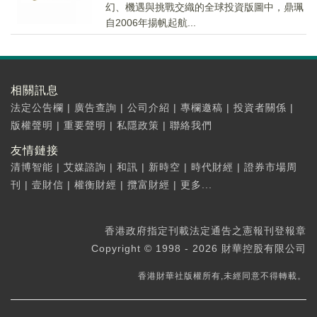
幻、機遇與挑戰交織的全球投資版圖中，鼎珮
自2006年揚帆起航...
相關訊息
法定公告欄
|
廣告查詢
|
公司介紹
|
專欄邀稿
|
投資者關係
|
版權聲明
|
重要聲明
|
私隱政策
|
聯絡我們
友情鏈接
清博智能
|
艾媒諮詢
|
和訊
|
新時空
|
時代財經
|
證券市場周
刊
|
壹財信
|
權衡財經
|
攬富財經
|
更多...
香港政府指定刊載法定通告之憲報刊登報章
Copyright © 1998 - 2026 財華控股有限公司
香港財華社版權所有,未經同意不得轉載。