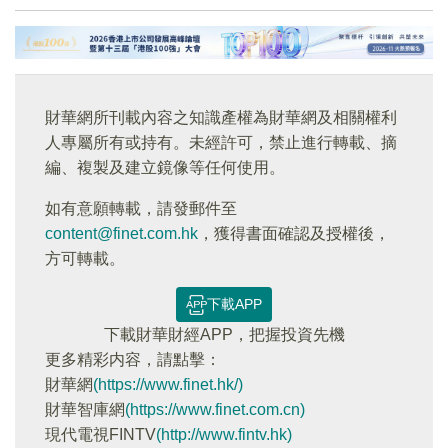
財華網所刊載內容之知識產權為財華網及相關權利
人專屬所有或持有。未經許可，禁止進行轉載、摘
編、複製及建立鏡像等任何使用。
如有意願轉載，請發郵件至
content@finet.com.hk
，獲得書面確認及授權後，
方可轉載。
下載APP
下載財華財經APP，把握投資先機
更多精彩内容，請點擊：
財華網
(https://www.finet.hk/)
財華智庫網
(https://www.finet.com.cn)
現代電視FINTV
(http://www.fintv.hk)