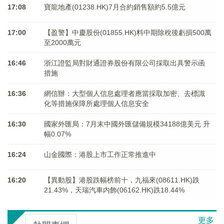
17:08
寶龍地產(01238.HK)7月合約銷售額約5.5億元
17:00
【盈警】中慶股份(01855.HK)料中期除稅後虧損500萬
至2000萬元
16:46
浙江證監局對財通證券股份有限公司採取出具警示函
措施
16:36
網信辦：大型個人信息處理者應當採取加密、去標識
化等措施保障所處理個人信息安全
16:30
國家外匯局：7月末中國外匯儲備規模34188億美元 升
幅0.07%
16:24
山金國際：港股上市工作正常推進中
16:20
【異動股】港股跌幅榜前十，九福來(08611.HK)跌
21.43%，天瑞汽車内飾(06162.HK)跌18.44%
更多