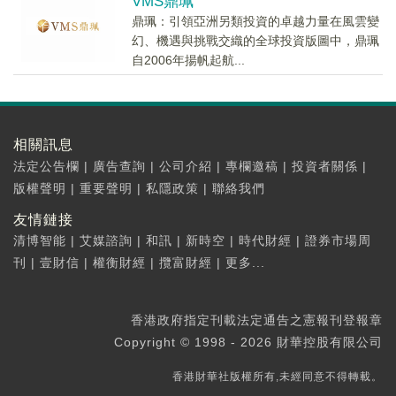
VMS鼎珮
鼎珮：引領亞洲另類投資的卓越力量在風雲變
幻、機遇與挑戰交織的全球投資版圖中，鼎珮
自2006年揚帆起航...
相關訊息
法定公告欄
|
廣告查詢
|
公司介紹
|
專欄邀稿
|
投資者關係
|
版權聲明
|
重要聲明
|
私隱政策
|
聯絡我們
友情鏈接
清博智能
|
艾媒諮詢
|
和訊
|
新時空
|
時代財經
|
證券市場周
刊
|
壹財信
|
權衡財經
|
攬富財經
|
更多...
香港政府指定刊載法定通告之憲報刊登報章
Copyright © 1998 - 2026 財華控股有限公司
香港財華社版權所有,未經同意不得轉載。