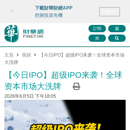
財華智庫網
FINTV
FINMETA
財華證券
媒體矩陣
下載財華財經APP
×
下載APP
智庫沙龍
聯絡我們
把握投資先機
訂閱
简
主頁
視頻
【今日IPO】超级IPO来袭！全球资本市场
大洗牌
【今日IPO】超级IPO来袭！全球
资本市场大洗牌
2026年6月5日 下午18:05