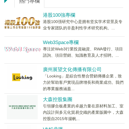
熱門專欄
港股100強專欄
港股100强研究中心是拥有坚实学术背景及专
业专家团队的非盈利性学术研究机构。...
Web3Space專欄
專注於Web3行業投資融資、RWA發行、項目
諮詢、項目營銷、知識教育及人才招聘。...
廣州展望文化傳播有限公司
「Looking」是綜合性整合營銷傳播企業，致
力於幫助客戶實現品牌增長和商業成功。我們
的專業服務涵蓋...
大森控股集團
引領膠合板產業的卓越力量在原材料加工、室
內設計與多元化貿易交織的產業版圖中，大森
控股自2015年揚帆...