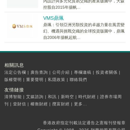
內設計與多元化貿易交織的產業版圖中，大森
控股自2015年揚帆...
VMS鼎珮
鼎珮：引領亞洲另類投資的卓越力量在風雲變
幻、機遇與挑戰交織的全球投資版圖中，鼎珮
自2006年揚帆起航...
相關訊息
法定公告欄
|
廣告查詢
|
公司介紹
|
專欄邀稿
|
投資者關係
|
版權聲明
|
重要聲明
|
私隱政策
|
聯絡我們
友情鏈接
清博智能
|
艾媒諮詢
|
和訊
|
新時空
|
時代財經
|
證券市場周
刊
|
壹財信
|
權衡財經
|
攬富財經
|
更多...
香港政府指定刊載法定通告之憲報刊登報章
Copyright © 1998 - 2026 財華控股有限公司