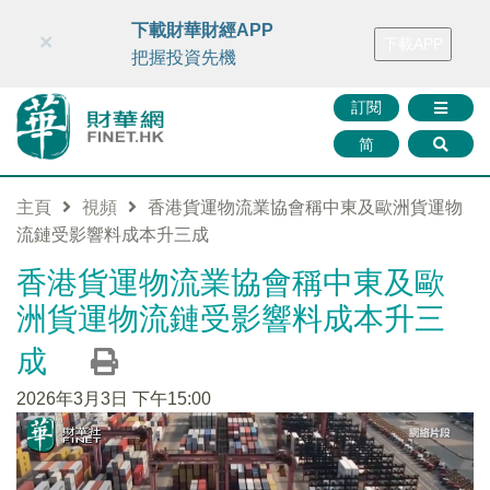
財華智庫網
FINTV
FINMETA
財華證券
媒體矩陣
下載財華財經APP
×
下載APP
智庫沙龍
聯絡我們
把握投資先機
訂閱
简
主頁
視頻
香港貨運物流業協會稱中東及歐洲貨運物
流鏈受影響料成本升三成
香港貨運物流業協會稱中東及歐
洲貨運物流鏈受影響料成本升三
成
2026年3月3日 下午15:00