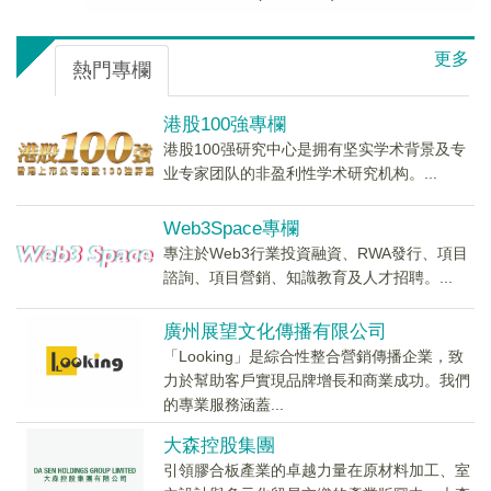
更多
熱門專欄
港股100強專欄
港股100强研究中心是拥有坚实学术背景及专
业专家团队的非盈利性学术研究机构。...
Web3Space專欄
專注於Web3行業投資融資、RWA發行、項目
諮詢、項目營銷、知識教育及人才招聘。...
廣州展望文化傳播有限公司
「Looking」是綜合性整合營銷傳播企業，致
力於幫助客戶實現品牌增長和商業成功。我們
的專業服務涵蓋...
大森控股集團
引領膠合板產業的卓越力量在原材料加工、室