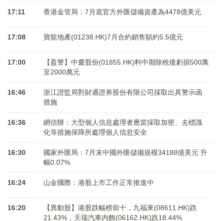
17:11
香港金管局：7月底官方外匯儲備資產為4478億美元
17:08
寶龍地產(01238.HK)7月合約銷售額約5.5億元
17:00
【盈警】中慶股份(01855.HK)料中期除稅後虧損500萬
至2000萬元
16:46
浙江證監局對財通證券股份有限公司採取出具警示函
措施
16:36
網信辦：大型個人信息處理者應當採取加密、去標識
化等措施保障所處理個人信息安全
16:30
國家外匯局：7月末中國外匯儲備規模34188億美元 升
幅0.07%
16:24
山金國際：港股上市工作正常推進中
16:20
【異動股】港股跌幅榜前十，九福來(08611.HK)跌
21.43%，天瑞汽車内飾(06162.HK)跌18.44%