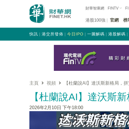
財華智庫網
FINTV
F
港股100強
官網
榜
快訊
港交所發佈
今日IPO
一圖解碼
港股解碼
主頁
視頻
【杜蘭說AI】達沃斯新格局，
【杜蘭說AI】達沃斯
2026年2月10日 下午18:00