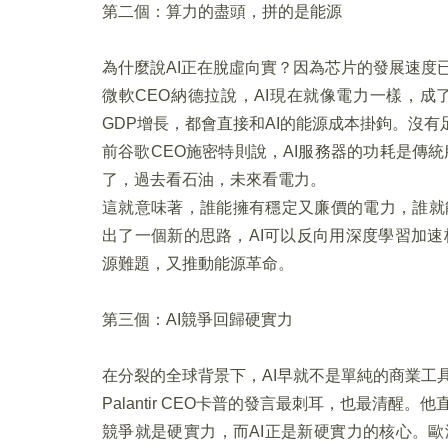
第二個：算力的盡頭，拼的是能源
為什麼說AI正在脫虛向實？因為芯片的發展速度
微軟CEO納德拉說，AI現在就像電力一樣，
GDP增長，都會直接和AI的能源成本掛鉤。沒有
前谷歌CEO施密特則說，AI服務器的功耗是傳
了，過去看石油，未來看電力。
這就意味著，誰能擁有穩定又廉價的電力，誰就
出了一個新的思路，AI可以反向用深度學習加速核
源難題，又推動能源革命。
第三個：AI競爭回歸硬實力
在分裂的全球背景下，AI早就不是單純的商業工
Palantir CEO卡普的發言最刺耳，也最清
競爭就是硬實力，而AI正是新硬實力的核心。歐