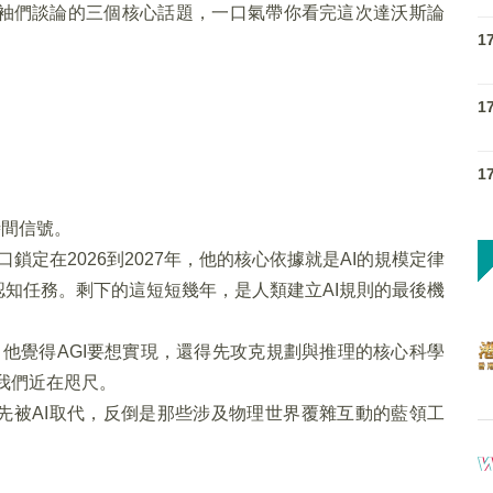
袖們談論的三個核心話題，一口氣帶你看完這次達沃斯論
1
。
1
1
時間信號。
窗口鎖定在2026到2027年，他的核心依據就是AI的規模定律
認知任務。剩下的這短短幾年，是人類建立AI規則的最後機
對謹慎了，他覺得AGI要想實現，還得先攻克規劃與推理的核心科學
離我們近在咫尺。
先被AI取代，反倒是那些涉及物理世界覆雜互動的藍領工