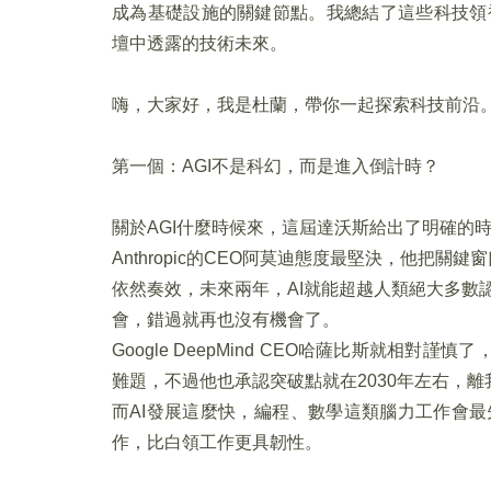
成為基礎設施的關鍵節點。我總結了這些科技領
壇中透露的技術未來。
嗨，大家好，我是杜蘭，帶你一起探索科技前沿
第一個：AGI不是科幻，而是進入倒計時？
關於AGI什麼時候來，這屆達沃斯給出了明確的
Anthropic的CEO阿莫迪態度最堅決，他把關鍵
依然奏效，未來兩年，AI就能超越人類絕大多數
會，錯過就再也沒有機會了。
Google DeepMind CEO哈薩比斯就相
難題，不過他也承認突破點就在2030年左右，
而AI發展這麼快，編程、數學這類腦力工作會最
作，比白領工作更具韌性。