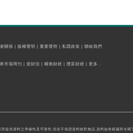
者關係
|
版權聲明
|
重要聲明
|
私隱政策
|
聯絡我們
券市場周刊
|
壹財信
|
權衡財經
|
攬富財經
|
更多...
所提供資料之準確性及可靠性,但並不保證資料絕對無誤,資料如有錯漏而令閣