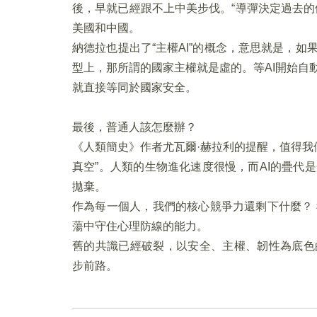
後，早就已經跟不上中美步伐。“導彈決定過去的
美國和中國。
納德拉也提出了“主權AI”的概念，意思就是，如
型上，那所謂的國家主權就是虛的。等AI開始自
就直接等同於國家安全。
最後，普通人該怎麼辦？
《人類簡史》作者尤瓦爾·赫拉利的提醒，值得我們
真空”。人類的生物進化速度很慢，而AI的疊代
拋棄。
作為每一個人，我們的核心競爭力還剩下什麼？
蕩中守住心理防線的能力。
舊的共識已經破裂，以安全、主權、韌性為底色
步前路。