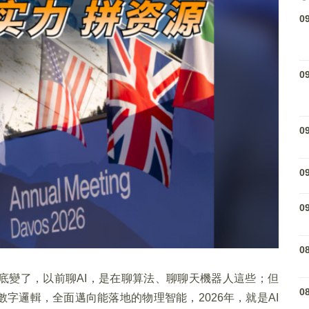
0
0
0
0
0
0
底變了，以前聊AI，是在聊算法、聊聊天機器人這些；但
0
字邏輯，全面邁向能落地的物理智能，2026年，就是AI