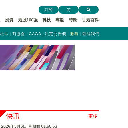
訂閱
简
遞
投資
港股100強
科技
專題
時政
香港百科
社區
商協會
CAGA
法定公告欄
服務
聯絡我們
快訊
更多
2026年8月6日 星期四 01:58:54