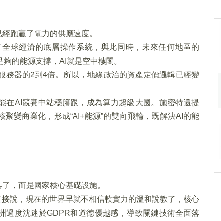
已經跑贏了電力的供應速度。
成了全球經濟的底層操作系統，與此同時，未來任何地區的
足夠的能源支撐，AI就是空中樓閣。
統服務器的2到4倍。所以，地緣政治的資產定價邏輯已經變
能在AI競賽中站穩腳跟，成為算力超級大國。施密特還提
聚變商業化，形成“AI+能源”的雙向飛輪，既解決AI的能
具了，而是國家核心基礎設施。
醒。他直接說，現在的世界早就不相信軟實力的溫和說教了，核心
洲過度沈迷於GDPR和道德優越感，導致關鍵技術全面落