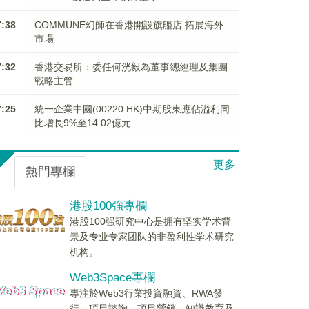
7:38
COMMUNE幻師在香港開設旗艦店 拓展海外
市場
7:32
香港交易所：委任何洸毅為董事總經理及集團
戰略主管
7:25
統一企業中國(00220.HK)中期股東應佔溢利同
比增長9%至14.02億元
更多
熱門專欄
港股100強專欄
港股100强研究中心是拥有坚实学术背
景及专业专家团队的非盈利性学术研究
机构。...
Web3Space專欄
專注於Web3行業投資融資、RWA發
行、項目諮詢、項目營銷、知識教育及