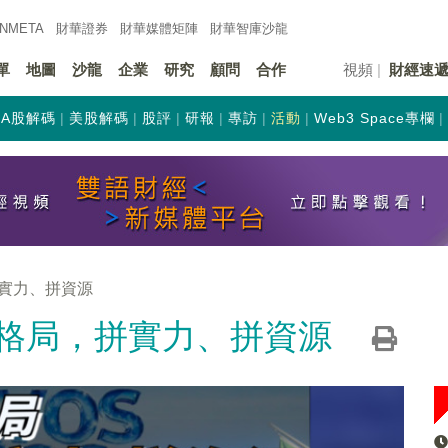
INMETA
財華證券
財華
媒體矩陣
財華
智庫沙龍
單
地圖
沙龍
企業
研究
顧問
合作
視頻
財經速
A股解碼
美股解碼
股評
研報
專訪
活動
Web3 Space專欄
拼實力、拼資源
新格局，拼實力、拼資源