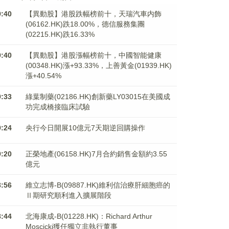
9:40
【異動股】港股跌幅榜前十，天瑞汽車内飾
(06162.HK)跌18.00%，德信服務集團
(02215.HK)跌16.33%
9:40
【異動股】港股漲幅榜前十，中國智能健康
(00348.HK)漲+93.33%，上善黃金(01939.HK)
漲+40.54%
9:33
綠葉制藥(02186.HK)創新藥LY03015在美國成
功完成橋接臨床試驗
9:24
央行今日開展10億元7天期逆回購操作
9:20
正榮地產(06158.HK)7月合約銷售金額約3.55
億元
8:56
維立志博-B(09887.HK)維利信治療肝細胞癌的
Ⅱ期研究順利進入擴展階段
8:44
北海康成-B(01228.HK)：Richard Arthur
Moscicki獲任獨立非執行董事