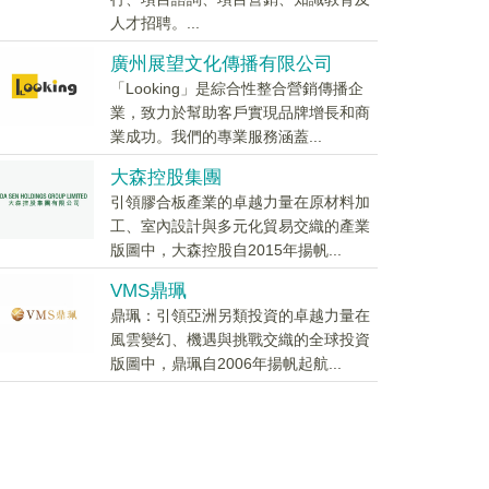
人才招聘。...
廣州展望文化傳播有限公司
「Looking」是綜合性整合營銷傳播企
業，致力於幫助客戶實現品牌增長和商
業成功。我們的專業服務涵蓋...
大森控股集團
引領膠合板產業的卓越力量在原材料加
工、室內設計與多元化貿易交織的產業
版圖中，大森控股自2015年揚帆...
VMS鼎珮
鼎珮：引領亞洲另類投資的卓越力量在
風雲變幻、機遇與挑戰交織的全球投資
版圖中，鼎珮自2006年揚帆起航...