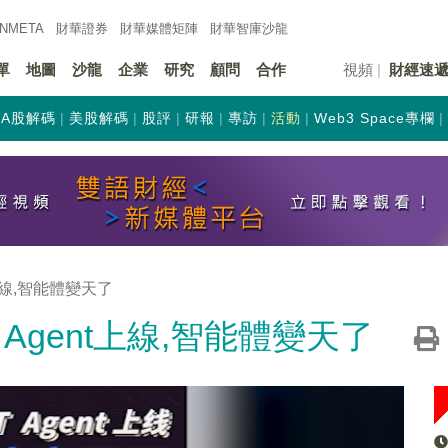
INMETA
財華證券
財華
媒體矩陣
財華
智庫沙龍
單
地圖
沙龍
企業
研究
顧問
合作
視頻
財經速
A股解碼
美股解碼
股評
研報
專訪
活動
Web3 Space專欄
t上線,智能體變天了
T Agent上線,智能體變天了