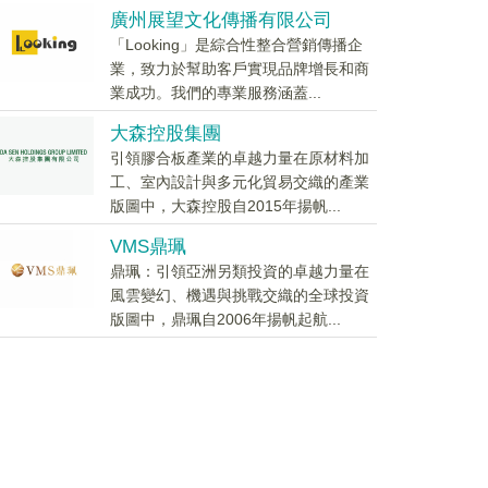
廣州展望文化傳播有限公司
「Looking」是綜合性整合營銷傳播企
業，致力於幫助客戶實現品牌增長和商
業成功。我們的專業服務涵蓋...
大森控股集團
引領膠合板產業的卓越力量在原材料加
工、室內設計與多元化貿易交織的產業
版圖中，大森控股自2015年揚帆...
VMS鼎珮
鼎珮：引領亞洲另類投資的卓越力量在
風雲變幻、機遇與挑戰交織的全球投資
版圖中，鼎珮自2006年揚帆起航...