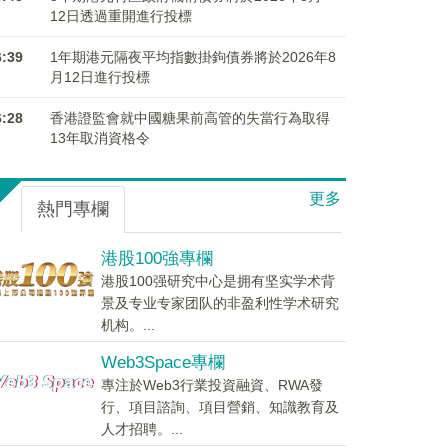
12日透過重開進行投標
6:39
1年期港元隔夜平均指數掛鉤債券將於2026年8
月12日進行投標
6:28
香港證監會就中國糖果前高管的失當行為取得
13年取消資格令
更多
熱門專欄
港股100強專欄
港股100强研究中心是拥有坚实学术背
景及专业专家团队的非盈利性学术研究
机构。...
Web3Space專欄
專注於Web3行業投資融資、RWA發
行、項目諮詢、項目營銷、知識教育及
人才招聘。...