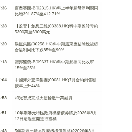
7:36
百奧賽圖-B(02315.HK)料上半年歸母淨利潤同
比增391.87%至412.71%
7:28
【盈警】創想三維(03388.HK)料中期盈转亏約
5300萬至6300萬元
7:20
湯臣集團(00258.HK)料中期股東應佔除稅後綜
合溢利同比下跌85%至90%
7:13
禮邦醫藥-B(09637.HK)料中期虧損同比收窄
15%至25%
7:04
中國海外宏洋集團(00081.HK)7月合約銷售額
按年上升44%
6:53
和光智成完成天使輪數千萬融資
6:51
10年期港元特區政府機構債券將於2026年8月
12日透過重開進行投標
6:43
5年期港元特區政府機構債券將於2026年8月