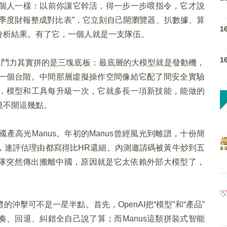
t就跟換了個人一樣：以前你讓它幹活，得一步一步喂指令，它才說
季度財報整成對比表”，它立刻自己開瀏覽器、扒數據、算
1
分析結果。有了它，一個人就是一支隊伍。
1
ent的戰鬥力其實拼的是三塊底板：最底層的大模型就是發動機，
一個台階。中間那層虛擬操作空間像給它配了間安全實驗
，模型和工具每升級一次，它就多長一項新技能，能做的
繞不開這幾點。
高光Manus。年初的Manus曾經風光到離譜，十份簡
，連評估理由都寫得比HR還細。內測邀請碼被黃牛炒到五
團隊突然傳出搬離中國，原因就是它太依賴外部大模型了，
智能體的沖擊可不是一星半點。首先，OpenAI把“模型”和“產品”
、回退、糾錯全自己說了算；而Manus這類拼裝式智能