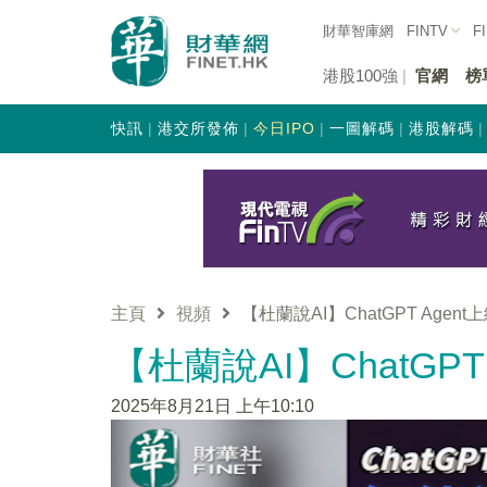
財華智庫網
FINTV
F
港股100強
官網
榜
快訊
港交所發佈
今日IPO
一圖解碼
港股解碼
主頁
視頻
【杜蘭說AI】ChatGPT Agen
【杜蘭說AI】ChatGP
2025年8月21日 上午10:10