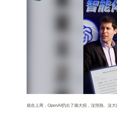
就在上周，OpenAI扔出了個大招，沒預熱、沒大搞發