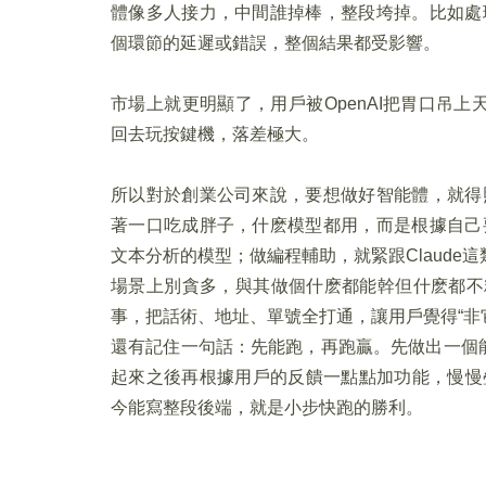
體像多人接力，中間誰掉棒，整段垮掉。比如處
個環節的延遲或錯誤，整個結果都受影響。
市場上就更明顯了，用戶被OpenAI把胃口吊上天
回去玩按鍵機，落差極大。
所以對於創業公司來說，要想做好智能體，就得
著一口吃成胖子，什麽模型都用，而是根據自己
文本分析的模型；做編程輔助，就緊跟Claude
場景上別貪多，與其做個什麽都能幹但什麽都不精的
事，把話術、地址、單號全打通，讓用戶覺得“非
還有記住一句話：先能跑，再跑贏。先做出一個
起來之後再根據用戶的反饋一點點加功能，慢慢叠
今能寫整段後端，就是小步快跑的勝利。