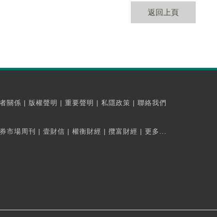
返回上頁
者關係
|
版權聲明
|
重要聲明
|
私隱政策
|
聯絡我們
券市場周刊
|
壹財信
|
權衡財經
|
攬富財經
|
更多...