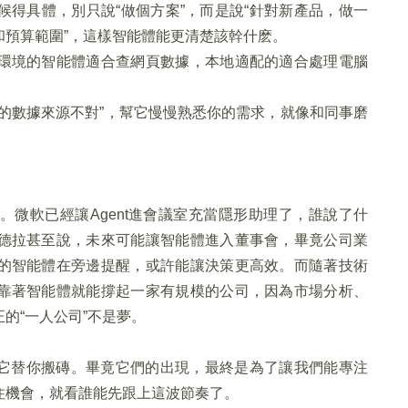
得具體，別只說“做個方案”，而是說“針對新產品，做一
和預算範圍”，這樣智能體能更清楚該幹什麽。
環境的智能體適合查網頁數據，本地適配的適合處理電腦
的數據來源不對”，幫它慢慢熟悉你的需求，就像和同事磨
微軟已經讓Agent進會議室充當隱形助理了，誰說了什
德拉甚至說，未來可能讓智能體進入董事會，畢竟公司業
的智能體在旁邊提醒，或許能讓決策更高效。而隨著技術
靠著智能體就能撐起一家有規模的公司，因為市場分析、
的“一人公司”不是夢。
讓它替你搬磚。畢竟它們的出現，最終是為了讓我們能專注
住機會，就看誰能先跟上這波節奏了。