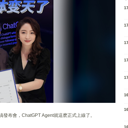
1
1
1
1
1
1
1
布會，ChatGPT Agent就這麽正式上線了。
1