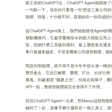
跟之前的ChatGPT比，ChatGPT Agen
一句動一下，現在你只要甩一句“把這三家公司的
指標、排版，十分鐘不到，直接給你一份現成的
從ChatGPT Agent身上，我們就能發現Ag
發動機換代，它處理覆雜指令的能力就能立馬上
室，想調什麽工具隨叫隨到。最上層是進化通道
事只會越來越多。不管是哪家公司做智能體，都
而說到智能體，就不得不提今年年初火過一陣的國產
歷扔進去，它自己解壓、瀏覽、打分、出排行榜
萬塊，到處都是 “國產之光”。但就在前陣子，
API一掐，整個智能體就完全發揮不了作用。
而且ChatGPT Agent一出來，對Manus這類
融到了一起，就像手腳大腦長在一個人身上，節奏