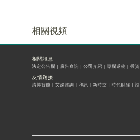
相關視頻
相關訊息
法定公告欄
|
廣告查詢
|
公司介紹
|
專欄邀稿
|
投資
友情鏈接
清博智能
|
艾媒諮詢
|
和訊
|
新時空
|
時代財經
|
證