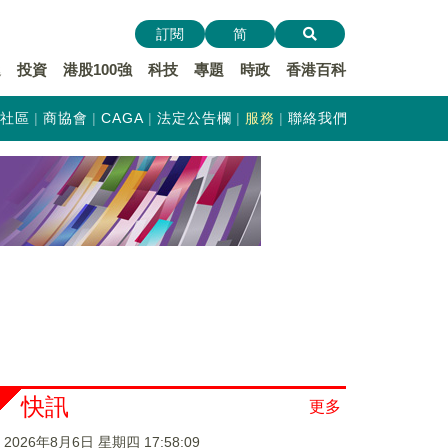
訂閱
简
遞
投資
港股100強
科技
專題
時政
香港百科
社區
商協會
CAGA
法定公告欄
服務
聯絡我們
快訊
更多
2026年8月6日 星期四 17:58:10