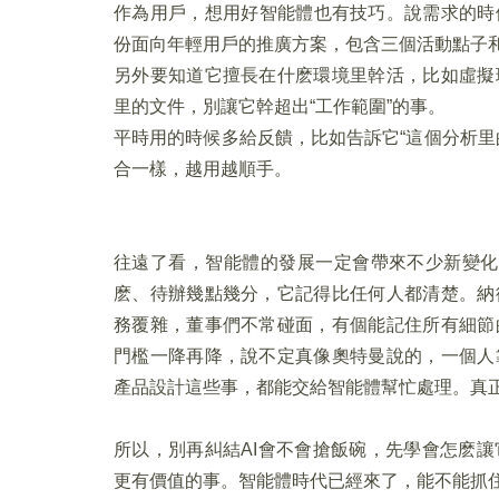
作為用戶，想用好智能體也有技巧。說需求的時候
份面向年輕用戶的推廣方案，包含三個活動點子
另外要知道它擅長在什麽環境里幹活，比如虛擬
里的文件，別讓它幹超出“工作範圍”的事。
平時用的時候多給反饋，比如告訴它“這個分析里
合一樣，越用越順手。
往遠了看，智能體的發展一定會帶來不少新變化。
麽、待辦幾點幾分，它記得比任何人都清楚。納
務覆雜，董事們不常碰面，有個能記住所有細節
門檻一降再降，說不定真像奧特曼說的，一個人
產品設計這些事，都能交給智能體幫忙處理。真正
所以，別再糾結AI會不會搶飯碗，先學會怎麽
更有價值的事。智能體時代已經來了，能不能抓