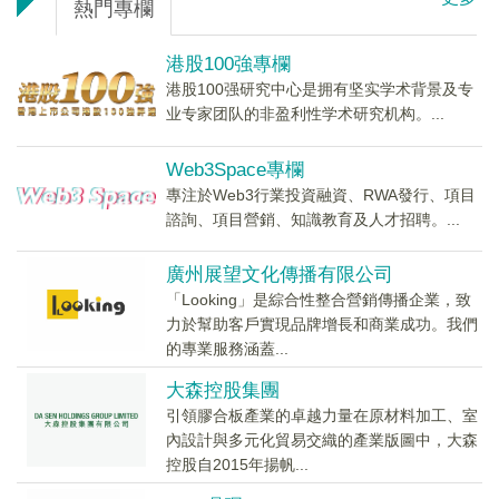
熱門專欄
港股100強專欄
港股100强研究中心是拥有坚实学术背景及专
业专家团队的非盈利性学术研究机构。...
Web3Space專欄
專注於Web3行業投資融資、RWA發行、項目
諮詢、項目營銷、知識教育及人才招聘。...
廣州展望文化傳播有限公司
「Looking」是綜合性整合營銷傳播企業，致
力於幫助客戶實現品牌增長和商業成功。我們
的專業服務涵蓋...
大森控股集團
引領膠合板產業的卓越力量在原材料加工、室
內設計與多元化貿易交織的產業版圖中，大森
控股自2015年揚帆...