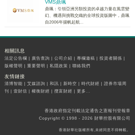
VMS鼎珮
鼎珮：引領亞洲另類投資的卓越力量在風雲變
幻、機遇與挑戰交織的全球投資版圖中，鼎珮
自2006年揚帆起航...
相關訊息
法定公告欄
|
廣告查詢
|
公司介紹
|
專欄邀稿
|
投資者關係
|
版權聲明
|
重要聲明
|
私隱政策
|
聯絡我們
友情鏈接
清博智能
|
艾媒諮詢
|
和訊
|
新時空
|
時代財經
|
證券市場周
刊
|
壹財信
|
權衡財經
|
攬富財經
|
更多...
香港政府指定刊載法定通告之憲報刊登報章
Copyright © 1998 - 2026 財華控股有限公司
香港財華社版權所有,未經同意不得轉載。