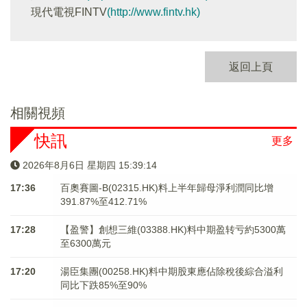
現代電視FINTV
(http://www.fintv.hk)
返回上頁
相關視頻
快訊
更多
2026年8月6日 星期四 15:39:14
17:36
百奧賽圖-B(02315.HK)料上半年歸母淨利潤同比增
391.87%至412.71%
17:28
【盈警】創想三維(03388.HK)料中期盈转亏約5300萬
至6300萬元
17:20
湯臣集團(00258.HK)料中期股東應佔除稅後綜合溢利
同比下跌85%至90%