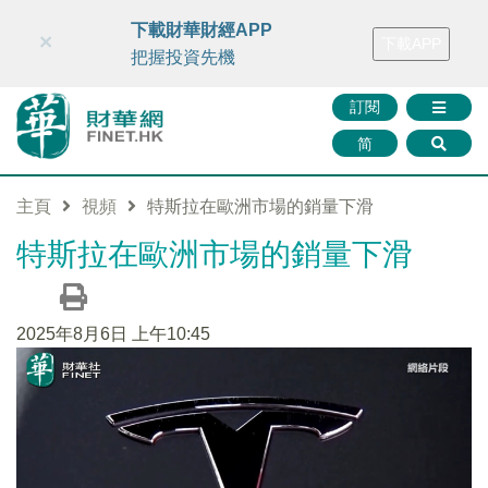
財華智庫網
FINTV
FINMETA
財華證券
媒體矩陣
下載財華財經APP
×
下載APP
智庫沙龍
聯絡我們
把握投資先機
訂閱
简
主頁
視頻
特斯拉在歐洲市場的銷量下滑
特斯拉在歐洲市場的銷量下滑
2025年8月6日 上午10:45