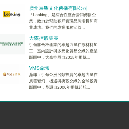
廣州展望文化傳播有限公司
「Looking」是綜合性整合營銷傳播企
業，致力於幫助客戶實現品牌增長和商
業成功。我們的專業服務涵蓋...
大森控股集團
引領膠合板產業的卓越力量在原材料加
工、室內設計與多元化貿易交織的產業
版圖中，大森控股自2015年揚帆...
VMS鼎珮
鼎珮：引領亞洲另類投資的卓越力量在
風雲變幻、機遇與挑戰交織的全球投資
版圖中，鼎珮自2006年揚帆起航...