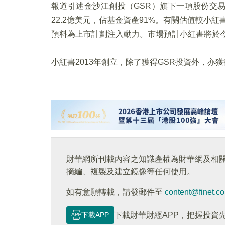
報道引述金沙江創投（GSR）旗下一項股份交易，
22.2億美元，佔基金資產91%。有關估值較小紅
預料為上市計劃注入動力。市場預計小紅書將於
小紅書2013年創立，除了獲得GSR投資外，亦
財華網所刊載內容之知識產權為財華網及相
摘編、複製及建立鏡像等任何使用。
如有意願轉載，請發郵件至
content@finet.c
下載APP
下載財華財經APP，把握投資