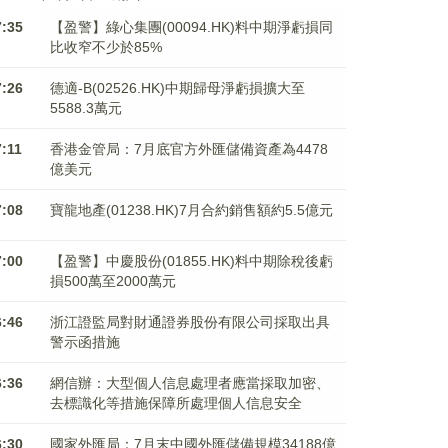
7:35
【盈警】綠心集團(00094.HK)料中期淨虧損同
比收窄不少於85%
7:26
德適-B(02526.HK)中期歸母淨虧損擴大至
5588.3萬元
7:11
香港金管局：7月底官方外匯儲備資產為4478
億美元
7:08
寶龍地產(01238.HK)7月合約銷售額約5.5億元
7:00
【盈警】中慶股份(01855.HK)料中期除稅後虧
損500萬至2000萬元
6:46
浙江證監局對財通證券股份有限公司採取出具
警示函措施
6:36
網信辦：大型個人信息處理者應當採取加密、
去標識化等措施保障所處理個人信息安全
6:30
國家外匯局：7月末中國外匯儲備規模34188億