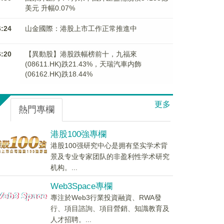
美元 升幅0.07%
6:24
山金國際：港股上市工作正常推進中
6:20
【異動股】港股跌幅榜前十，九福來
(08611.HK)跌21.43%，天瑞汽車内飾
(06162.HK)跌18.44%
更多
熱門專欄
港股100強專欄
港股100强研究中心是拥有坚实学术背
景及专业专家团队的非盈利性学术研究
机构。...
Web3Space專欄
專注於Web3行業投資融資、RWA發
行、項目諮詢、項目營銷、知識教育及
人才招聘。...