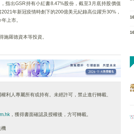
指出GSR持有小紅書8.47%股份，截至3月底持股價值
書2021年新冠疫情時創下的200億美元紀錄高位躍升30%，
1
今年上市。
1
獲得施羅德資本等投資。
關權利人專屬所有或持有。未經許可，禁止進行轉載、
om.hk
，獲得書面確認及授權後，方可轉載。
先機