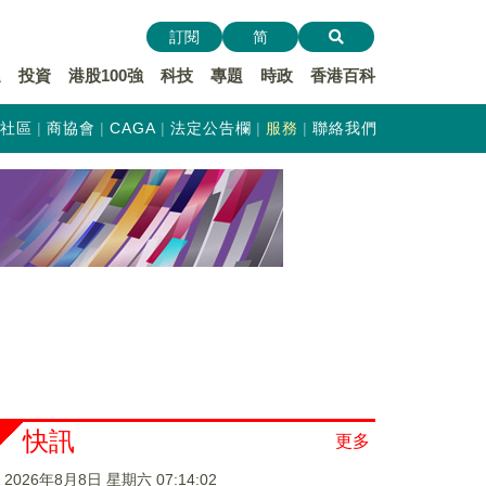
訂閱
简
遞
投資
港股100強
科技
專題
時政
香港百科
社區
商協會
CAGA
法定公告欄
服務
聯絡我們
快訊
更多
2026年8月8日 星期六 07:14:03