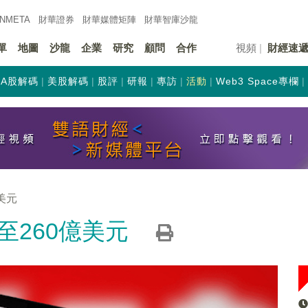
INMETA
財華證券
財華
媒體矩陣
財華
智庫沙龍
單
地圖
沙龍
企業
研究
顧問
合作
視頻
財經速
A股解碼
美股解碼
股評
研報
專訪
活動
Web3 Space專欄
美元
260億美元