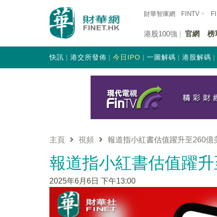
財華智庫網
FINTV
F
港股100強
官網
榜
快訊
港交所發佈
今日IPO
一圖解碼
港股解碼
主頁
視頻
報道指小紅書估值躍升至260億
報道指小紅書估值躍升至
2025年6月6日 下午13:00