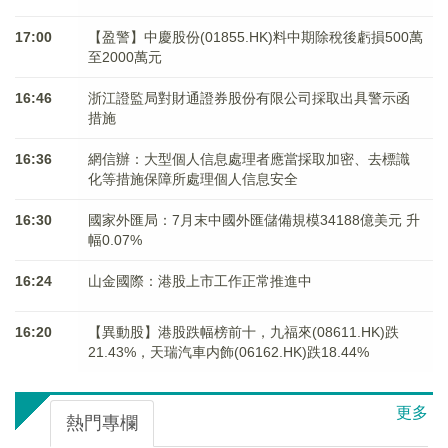
17:00
【盈警】中慶股份(01855.HK)料中期除稅後虧損500萬
至2000萬元
16:46
浙江證監局對財通證券股份有限公司採取出具警示函
措施
16:36
網信辦：大型個人信息處理者應當採取加密、去標識
化等措施保障所處理個人信息安全
16:30
國家外匯局：7月末中國外匯儲備規模34188億美元 升
幅0.07%
16:24
山金國際：港股上市工作正常推進中
16:20
【異動股】港股跌幅榜前十，九福來(08611.HK)跌
21.43%，天瑞汽車内飾(06162.HK)跌18.44%
更多
熱門專欄