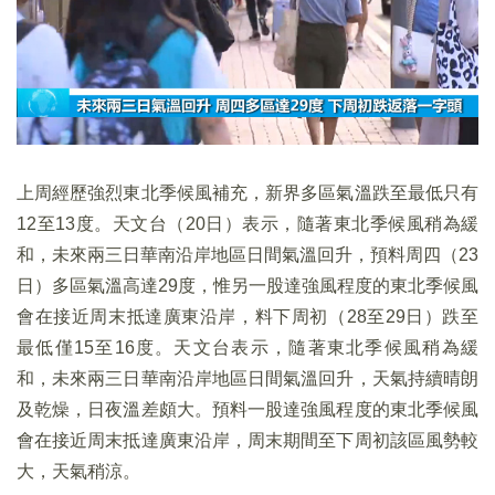
上周經歷強烈東北季候風補充，新界多區氣溫跌至最低只有
12至13度。天文台（20日）表示，隨著東北季候風稍為緩
和，未來兩三日華南沿岸地區日間氣溫回升，預料周四（23
日）多區氣溫高達29度，惟另一股達強風程度的東北季候風
會在接近周末抵達廣東沿岸，料下周初（28至29日）跌至
最低僅15至16度。天文台表示，隨著東北季候風稍為緩
和，未來兩三日華南沿岸地區日間氣溫回升，天氣持續晴朗
及乾燥，日夜溫差頗大。預料一股達強風程度的東北季候風
會在接近周末抵達廣東沿岸，周末期間至下周初該區風勢較
大，天氣稍涼。