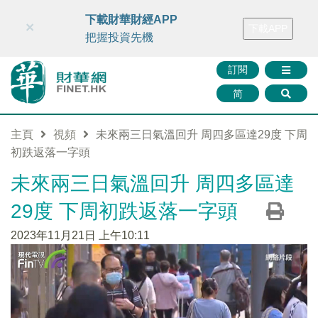
財華智庫網
FINTV
FINMETA
財華證券
媒體矩陣
下載財華財經APP
×
下載APP
智庫沙龍
聯絡我們
把握投資先機
訂閱
简
主頁
視頻
未來兩三日氣溫回升 周四多區達29度 下周
初跌返落一字頭
未來兩三日氣溫回升 周四多區達
29度 下周初跌返落一字頭
2023年11月21日 上午10:11