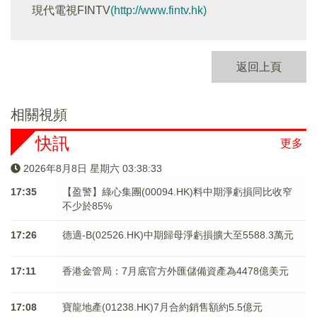
現代電視FINTV
(http://www.fintv.hk)
返回上頁
相關視頻
快訊
更多
2026年8月8日 星期六 03:38:33
17:35
【盈警】綠心集團(00094.HK)料中期淨虧損同比收窄
不少於85%
17:26
德適-B(02526.HK)中期歸母淨虧損擴大至5588.3萬元
17:11
香港金管局：7月底官方外匯儲備資產為4478億美元
17:08
寶龍地產(01238.HK)7月合約銷售額約5.5億元