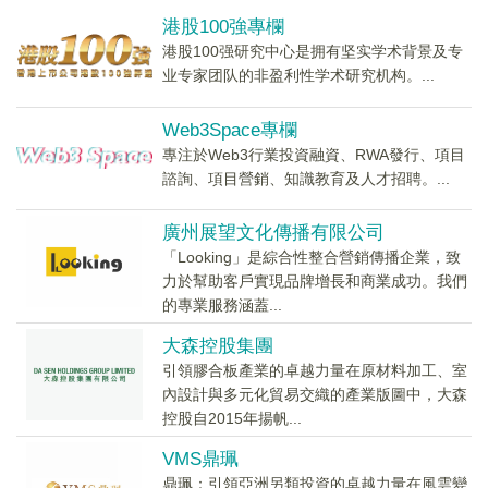
港股100強專欄
港股100强研究中心是拥有坚实学术背景及专
业专家团队的非盈利性学术研究机构。...
Web3Space專欄
專注於Web3行業投資融資、RWA發行、項目
諮詢、項目營銷、知識教育及人才招聘。...
廣州展望文化傳播有限公司
「Looking」是綜合性整合營銷傳播企業，致
力於幫助客戶實現品牌增長和商業成功。我們
的專業服務涵蓋...
大森控股集團
引領膠合板產業的卓越力量在原材料加工、室
內設計與多元化貿易交織的產業版圖中，大森
控股自2015年揚帆...
VMS鼎珮
鼎珮：引領亞洲另類投資的卓越力量在風雲變