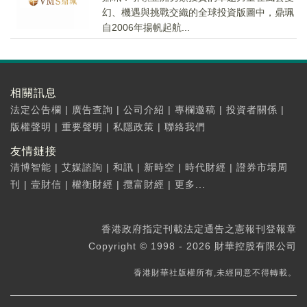
幻、機遇與挑戰交織的全球投資版圖中，鼎珮
自2006年揚帆起航...
相關訊息
法定公告欄
|
廣告查詢
|
公司介紹
|
專欄邀稿
|
投資者關係
|
版權聲明
|
重要聲明
|
私隱政策
|
聯絡我們
友情鏈接
清博智能
|
艾媒諮詢
|
和訊
|
新時空
|
時代財經
|
證券市場周
刊
|
壹財信
|
權衡財經
|
攬富財經
|
更多...
香港政府指定刊載法定通告之憲報刊登報章
Copyright © 1998 - 2026 財華控股有限公司
香港財華社版權所有,未經同意不得轉載。