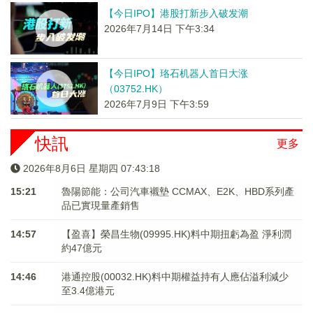
【今日IPO】港股打新步入破发潮
2026年7月14日 下午3:34
【今日IPO】珞石机器人首日大涨
（03752.HK）
2026年7月9日 下午3:59
快訊
更多
2026年8月6日 星期四 07:43:18
15:21
魯陽節能：公司汽車襯墊 CCMAX、E2K、HBD系列產
品已實現量產銷售
14:57
【盈喜】榮昌生物(09995.HK)料中期扭虧為盈 淨利潤
約47億元
14:46
港通控股(00032.HK)料中期權益持有人應佔溢利減少
至3.4億港元