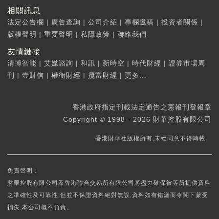
相關訊息
法定公告欄
|
廣告查詢
|
公司介紹
|
專欄邀稿
|
投資者關係
|
版權聲明
|
重要聲明
|
私隱政策
|
聯絡我們
友情鏈接
清博智能
|
艾媒諮詢
|
和訊
|
新時空
|
時代財經
|
證券市場周
刊
|
壹財信
|
權衡財經
|
攬富財經
|
更多...
香港政府指定刊載法定通告之憲報刊登報章
Copyright © 1998 - 2026 財華控股有限公司
香港財華社版權所有,未經同意不得轉載。
免責聲明：
財華控股有限公司及香港聯合交易所有限公司將盡力確保彼等所提供資料
之準確性及可靠性,但並不保證資料絕對無誤,資料如有錯漏而令閣下蒙受
損失,本公司概不負責。