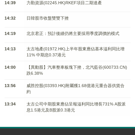
14:39
力勤資源(02245.HK)RKEF項目二期達產
14:32
日韓股市收盤雙雙下挫
14:19
北京君正：預計後續仍將主要採用季度調價的模式
14:13
太古地產(01972.HK)上半年股東應佔基本溢利同比增
11% 中期息0.37港元
14:00
【異動股】汽車整車板塊下挫，北汽藍谷(600733.CN)
跌6.38%
13:56
威胜控股(03393.HK)附屬獲1.68億港元重合器供貨合
約
13:34
太古公司中期股東應佔呈報溢利同比增長731% A股派
息1.5港元及B股派0.3港元