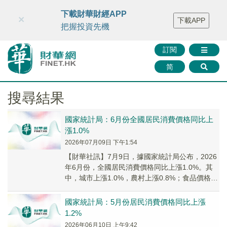
財華智庫網
FINTV
FINMETA
財華證券
媒體矩陣
下載財華財經APP
×
下載APP
智庫沙龍
聯絡我們
把握投資先機
訂閱
简
搜尋結果
國家統計局：6月份全國居民消費價格同比上
漲1.0%
2026年07月09日 下午1:54
【財華社訊】7月9日，據國家統計局公布，2026
年6月份，全國居民消費價格同比上漲1.0%。其
中，城市上漲1.0%，農村上漲0.8%；食品價格下
降1.6%，非食品價格上漲1.5%...
國家統計局：5月份居民消費價格同比上漲
1.2%
2026年06月10日 上午9:42