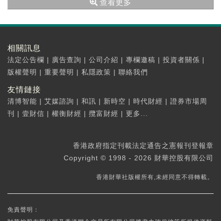
查看更多
相關訊息
法定公告欄
|
廣告查詢
|
公司介紹
|
專欄邀稿
|
投資者關係
|
版權聲明
|
重要聲明
|
私隱政策
|
聯絡我們
友情鏈接
清博智能
|
艾媒諮詢
|
和訊
|
新時空
|
時代財經
|
證券市場周
刊
|
壹財信
|
權衡財經
|
攬富財經
|
更多...
香港政府指定刊載法定通告之憲報刊登報章
Copyright © 1998 - 2026 財華控股有限公司
香港財華社版權所有,未經同意不得轉載。
免責聲明：