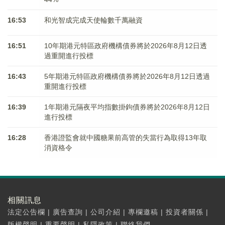
16:53
和光智成完成天使輪數千萬融資
16:51
10年期港元特區政府機構債券將於2026年8月12日透
過重開進行投標
16:43
5年期港元特區政府機構債券將於2026年8月12日透過
重開進行投標
16:39
1年期港元隔夜平均指數掛鉤債券將於2026年8月12日
進行投標
16:28
香港證監會就中國糖果前高管的失當行為取得13年取
消資格令
相關訊息
法定公告欄
|
廣告查詢
|
公司介紹
|
專欄邀稿
|
投資者關係
|
版權聲明
|
重要聲明
|
私隱政策
|
聯絡我們