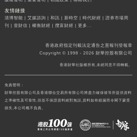
友情鏈接
清博智能
|
艾媒諮詢
|
和訊
|
新時空
|
時代財經
|
證券市場周
刊
|
壹財信
|
權衡財經
|
攬富財經
|
更多...
香港政府指定刊載法定通告之憲報刊登報章
Copyright © 1998 - 2026 財華控股有限公司
香港財華社版權所有,未經同意不得轉載。
免責聲明：
財華控股有限公司及香港聯合交易所有限公司將盡力確保彼等所提供資料
之準確性及可靠性,但並不保證資料絕對無誤,資料如有錯漏而令閣下蒙受
損失,本公司概不負責。