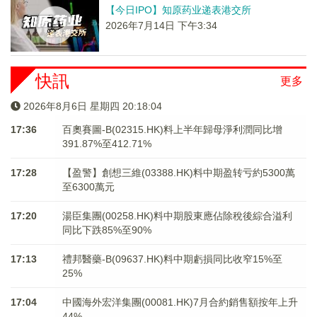
【今日IPO】知原药业递表港交所
2026年7月14日 下午3:34
快訊
更多
2026年8月6日 星期四 20:18:04
17:36
百奧賽圖-B(02315.HK)料上半年歸母淨利潤同比增
391.87%至412.71%
17:28
【盈警】創想三維(03388.HK)料中期盈转亏約5300萬
至6300萬元
17:20
湯臣集團(00258.HK)料中期股東應佔除稅後綜合溢利
同比下跌85%至90%
17:13
禮邦醫藥-B(09637.HK)料中期虧損同比收窄15%至
25%
17:04
中國海外宏洋集團(00081.HK)7月合約銷售額按年上升
44%