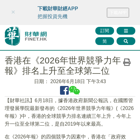
財華智庫網
FINTV
FINMETA
財華證券
媒體矩陣
下載財華財經APP
×
下載APP
智庫沙龍
聯絡我們
把握投資先機
訂閱
简
香港在《2026年世界競爭力年
報》排名上升至全球第二位
日期：
2026年6月18日 下午3:43
【財華社訊】6月18日，據香港政府新聞公報訊，在國際管
理發展學院最新發布的《2026年世界競爭力年報》(《2026
年報》)中，香港的全球競爭力排名連續三年上升，今年上
升一位至全球第二位，是自2019年以來最高。
在《2026年報》的四個競爭力因素中，香港在「政府效