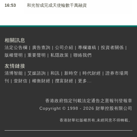
16:53
和光智成完成天使輪數千萬融資
相關訊息
法定公告欄
|
廣告查詢
|
公司介紹
|
專欄邀稿
|
投資者關係
|
版權聲明
|
重要聲明
|
私隱政策
|
聯絡我們
友情鏈接
清博智能
|
艾媒諮詢
|
和訊
|
新時空
|
時代財經
|
證券市場周
刊
|
壹財信
|
權衡財經
|
攬富財經
|
更多...
香港政府指定刊載法定通告之憲報刊登報章
Copyright © 1998 - 2026 財華控股有限公司
香港財華社版權所有,未經同意不得轉載。