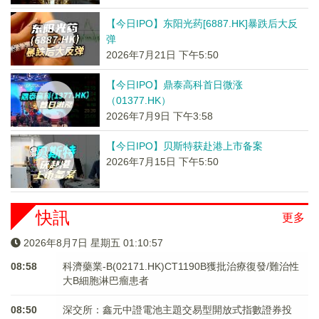
【今日IPO】东阳光药[6887.HK]暴跌后大反
弹
2026年7月21日 下午5:50
【今日IPO】鼎泰高科首日微涨
（01377.HK）
2026年7月9日 下午3:58
【今日IPO】贝斯特获赴港上市备案
2026年7月15日 下午5:50
快訊
更多
2026年8月7日 星期五 01:10:57
08:58
科濟藥業-B(02171.HK)CT1190B獲批治療復發/難治性
大B細胞淋巴瘤患者
08:50
深交所：鑫元中證電池主題交易型開放式指數證券投