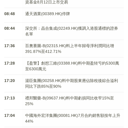
資基金8月12日上市交易
08:48
通天酒業(00389.HK)停牌
08:44
深交所：晶合集成(02249.HK)獲調入港股通標的證券
名單
17:36
百奧賽圖-B(02315.HK)料上半年歸母淨利潤同比增
391.87%至412.71%
17:28
【盈警】創想三維(03388.HK)料中期盈转亏約5300萬
至6300萬元
17:20
湯臣集團(00258.HK)料中期股東應佔除稅後綜合溢利
同比下跌85%至90%
17:13
禮邦醫藥-B(09637.HK)料中期虧損同比收窄15%至
25%
17:04
中國海外宏洋集團(00081.HK)7月合約銷售額按年上升
44%