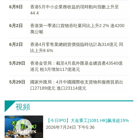
6月9日
香港5月中小企業務收益的現時動向指數上升至
44.4
6月2日
香港第一季港口貨物吞吐量同比上升2.2% 達4200
萬公噸
6月2日
香港4月零售業總銷貨價值臨時估計為314億元 同
比上升8.6%
5月29日
香港金管局：截至4月底外匯基金總資產43540億
港元 較3月增加117億港元
5月29日
國家外匯局：4月中國國際收支貨物和服務貿易出
口27189億元 進口23114億元
視頻
【今日IPO】大金重工[1081.HK]飙涨超19%
2026年7月24日 下午5:36