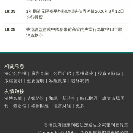
16:39
1年期港元隔夜平均指數掛鉤債券將於2026年8月12日
進行投標
16:28
香港證監會就中國糖果前高管的失當行為取得13年取
消資格令
相關訊息
法定公告欄
|
廣告查詢
|
公司介紹
|
專欄邀稿
|
投資者關係
|
版權聲明
|
重要聲明
|
私隱政策
|
聯絡我們
友情鏈接
清博智能
|
艾媒諮詢
|
和訊
|
新時空
|
時代財經
|
證券市場周
刊
|
壹財信
|
權衡財經
|
攬富財經
|
更多...
香港政府指定刊載法定通告之憲報刊登報章
Copyright © 1998 - 2026 財華控股有限公司