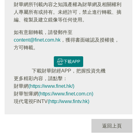
財華網所刊載內容之知識產權為財華網及相關權利
人專屬所有或持有。未經許可，禁止進行轉載、摘
編、複製及建立鏡像等任何使用。
如有意願轉載，請發郵件至
content@finet.com.hk
，獲得書面確認及授權後，
方可轉載。
下載APP
下載財華財經APP，把握投資先機
更多精彩内容，請點擊：
財華網
(https://www.finet.hk/)
財華智庫網
(https://www.finet.com.cn)
現代電視FINTV
(http://www.fintv.hk)
返回上頁