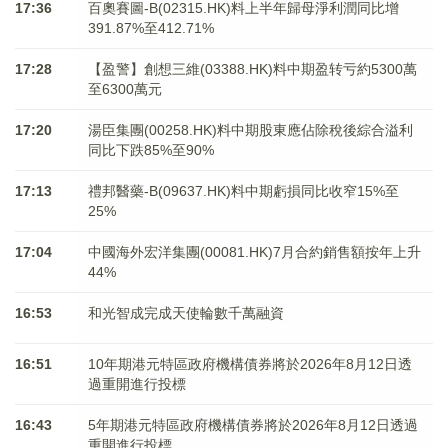
17:36
百奧賽圖-B(02315.HK)料上半年歸母淨利潤同比增
391.87%至412.71%
17:28
【盈警】創想三維(03388.HK)料中期盈转亏約5300萬
至6300萬元
17:20
湯臣集團(00258.HK)料中期股東應佔除稅後綜合溢利
同比下跌85%至90%
17:13
禮邦醫藥-B(09637.HK)料中期虧損同比收窄15%至
25%
17:04
中國海外宏洋集團(00081.HK)7月合約銷售額按年上升
44%
16:53
和光智成完成天使輪數千萬融資
16:51
10年期港元特區政府機構債券將於2026年8月12日透
過重開進行投標
16:43
5年期港元特區政府機構債券將於2026年8月12日透過
重開進行投標