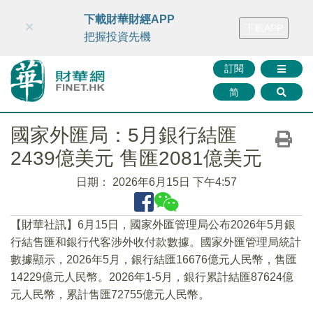
財華智庫網
FINTV
FINMETA
財華證券
媒體矩陣
下載財華財經APP
×
下載APP
智庫沙龍
聯絡我們
把握投資先機
訂閱
简
國家外匯局：5月銀行結匯
2439億美元 售匯2081億美元
日期：
2026年6月15日 下午4:57
【財華社訊】6月15日，國家外匯管理局公布2026年5月銀
行結售匯和銀行代客涉外收付款數據。國家外匯管理局統計
數據顯示，2026年5月，銀行結匯16676億元人民幣，售匯
14229億元人民幣。2026年1-5月，銀行累計結匯87624億
元人民幣，累計售匯72755億元人民幣。