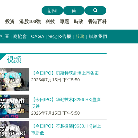
訂閱
简
遞
投資
港股100強
科技
專題
時政
香港百科
社區
商協會
CAGA
法定公告欄
服務
聯絡我們
視頻
【今日IPO】贝斯特获赴港上市备案
2026年7月15日 下午5:50
【今日IPO】华勤技术[3296.HK]盈喜
反跌
2026年7月15日 下午5:50
【今日IPO】芯碁微装[9630.HK]创上
市新低