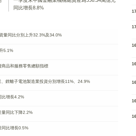
別
一季度末中國金融業機構總資產為556.34萬億元
同比增長8.8%
1
1
同比分別上升32.3%及34.0%
1
5.1%
1
費商品和服務零售總額指標
、鋰離子電池製造業投資分別增長11%、24.9%
1
比增長4.2%
1
量同比下降2.2%
1
同比增長0.5%