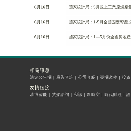
6月16日
國家統計局：5月規上工業原煤產量
6月16日
國家統計局：1-5月全國固定資產投資
6月16日
國家統計局：1—5月份全國房地產
相關訊息
法定公告欄
|
廣告查詢
|
公司介紹
|
專欄邀稿
|
投資
友情鏈接
清博智能
|
艾媒諮詢
|
和訊
|
新時空
|
時代財經
|
證