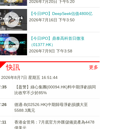
2026年7月20日 下午5:20
【今日IPO】DeepSeek估值4800亿
2026年7月16日 下午3:50
【今日IPO】鼎泰高科首日微涨
（01377.HK）
2026年7月9日 下午3:58
快訊
更多
2026年8月7日 星期五 16:51:44
7:35
【盈警】綠心集團(00094.HK)料中期淨虧損同
比收窄不少於85%
7:26
德適-B(02526.HK)中期歸母淨虧損擴大至
5588.3萬元
7:11
香港金管局：7月底官方外匯儲備資產為4478
億美元