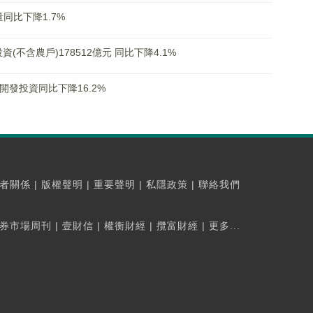
同比下降1.7%
(不含農戶)178512億元 同比下降4.1%
開發投資同比下降16.2%
者關係
|
版權聲明
|
重要聲明
|
私隱政策
|
聯絡我們
券市場周刊
|
壹財信
|
權衡財經
|
攬富財經
|
更多...