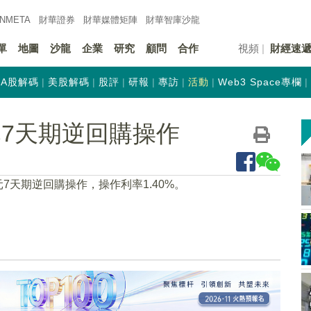
INMETA
財華證券
財華
媒體矩陣
財華
智庫沙龍
單
地圖
沙龍
企業
研究
顧問
合作
視頻
財經速
A股解碼
美股解碼
股評
研報
專訪
活動
Web3 Space專欄
元7天期逆回購操作
元7天期逆回購操作，操作利率1.40%。