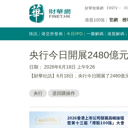
財華智庫網
FINTV
F
港股100強
官網
榜
快訊
港交所發佈
今日IPO
一圖解碼
港股解碼
央行今日開展2480億
日期：
2026年6月18日 上午9:26
【財華社訊】6月18日，央行今日開展了2480億
央行
逆回購操作