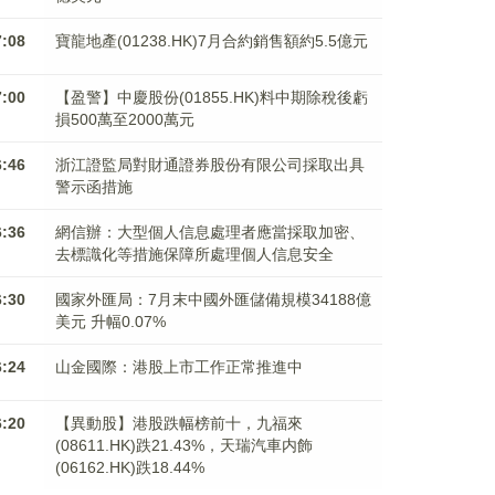
7:08
寶龍地產(01238.HK)7月合約銷售額約5.5億元
7:00
【盈警】中慶股份(01855.HK)料中期除稅後虧
損500萬至2000萬元
6:46
浙江證監局對財通證券股份有限公司採取出具
警示函措施
6:36
網信辦：大型個人信息處理者應當採取加密、
去標識化等措施保障所處理個人信息安全
6:30
國家外匯局：7月末中國外匯儲備規模34188億
美元 升幅0.07%
6:24
山金國際：港股上市工作正常推進中
6:20
【異動股】港股跌幅榜前十，九福來
(08611.HK)跌21.43%，天瑞汽車内飾
(06162.HK)跌18.44%