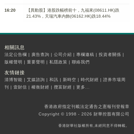
16:20
【異動股】港股跌幅榜前十，九福來(08611.HK)跌
21.43%，天瑞汽車内飾(06162.HK)跌18.44%
相關訊息
法定公告欄
|
廣告查詢
|
公司介紹
|
專欄邀稿
|
投資者關係
|
版權聲明
|
重要聲明
|
私隱政策
|
聯絡我們
友情鏈接
清博智能
|
艾媒諮詢
|
和訊
|
新時空
|
時代財經
|
證券市場周
刊
|
壹財信
|
權衡財經
|
攬富財經
|
更多...
香港政府指定刊載法定通告之憲報刊登報章
Copyright © 1998 - 2026 財華控股有限公司
香港財華社版權所有,未經同意不得轉載。