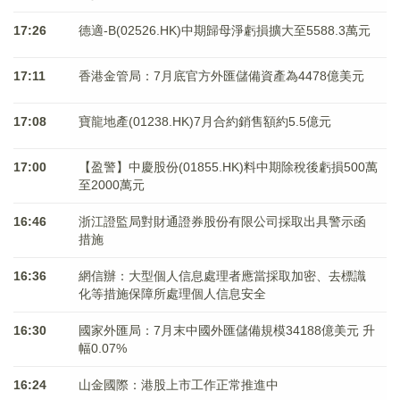
17:26
德適-B(02526.HK)中期歸母淨虧損擴大至5588.3萬元
17:11
香港金管局：7月底官方外匯儲備資產為4478億美元
17:08
寶龍地產(01238.HK)7月合約銷售額約5.5億元
17:00
【盈警】中慶股份(01855.HK)料中期除稅後虧損500萬
至2000萬元
16:46
浙江證監局對財通證券股份有限公司採取出具警示函
措施
16:36
網信辦：大型個人信息處理者應當採取加密、去標識
化等措施保障所處理個人信息安全
16:30
國家外匯局：7月末中國外匯儲備規模34188億美元 升
幅0.07%
16:24
山金國際：港股上市工作正常推進中