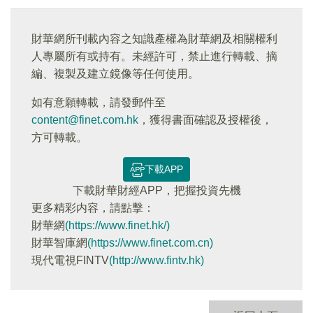
財華網所刊載內容之知識產權為財華網及相關權利
人專屬所有或持有。未經許可，禁止進行轉載、摘
編、複製及建立鏡像等任何使用。
如有意願轉載，請發郵件至
content@finet.com.hk
，獲得書面確認及授權後，
方可轉載。
下載APP
下載財華財經APP，把握投資先機
更多精彩内容，請點擊：
財華網
(https://www.finet.hk/)
財華智庫網
(https://www.finet.com.cn)
現代電視FINTV
(http://www.fintv.hk)