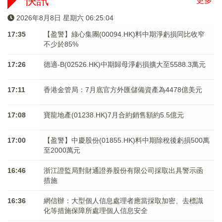
快訊
更多
2026年8月8日 星期六 06:25:04
17:35
【盈警】綠心集團(00094.HK)料中期淨虧損同比收窄
不少於85%
17:26
德適-B(02526.HK)中期歸母淨虧損擴大至5588.3萬元
17:11
香港金管局：7月底官方外匯儲備資產為4478億美元
17:08
寶龍地產(01238.HK)7月合約銷售額約5.5億元
17:00
【盈警】中慶股份(01855.HK)料中期除稅後虧損500萬
至2000萬元
16:46
浙江證監局對財通證券股份有限公司採取出具警示函
措施
16:36
網信辦：大型個人信息處理者應當採取加密、去標識
化等措施保障所處理個人信息安全