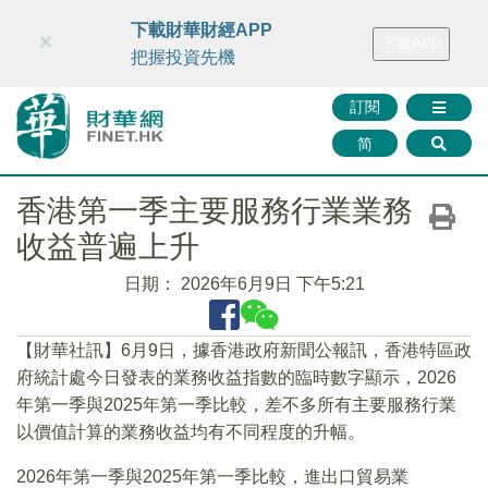
財華智庫網
FINTV
FINMETA
財華證券
媒體矩陣
下載財華財經APP
×
下載APP
智庫沙龍
聯絡我們
把握投資先機
訂閱
简
香港第一季主要服務行業業務
收益普遍上升
日期：
2026年6月9日 下午5:21
【財華社訊】6月9日，據香港政府新聞公報訊，香港特區政
府統計處今日發表的業務收益指數的臨時數字顯示，2026
年第一季與2025年第一季比較，差不多所有主要服務行業
以價值計算的業務收益均有不同程度的升幅。
2026年第一季與2025年第一季比較，進出口貿易業