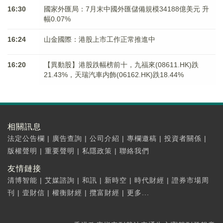
16:30
國家外匯局：7月末中國外匯儲備規模34188億美元 升
幅0.07%
16:24
山金國際：港股上市工作正常推進中
16:20
【異動股】港股跌幅榜前十，九福來(08611.HK)跌
21.43%，天瑞汽車内飾(06162.HK)跌18.44%
相關訊息
法定公告欄
|
廣告查詢
|
公司介紹
|
專欄邀稿
|
投資者關係
|
版權聲明
|
重要聲明
|
私隱政策
|
聯絡我們
友情鏈接
清博智能
|
艾媒諮詢
|
和訊
|
新時空
|
時代財經
|
證券市場周
刊
|
壹財信
|
權衡財經
|
攬富財經
|
更多...